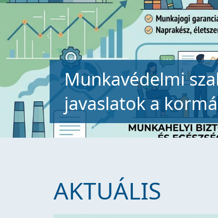
Previous
Legyen irányelv a
hőkockázatok meg
AKTUÁLIS