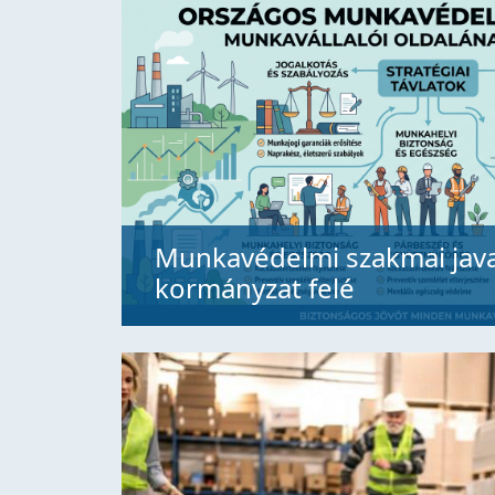
Munkavédelmi szakmai java
kormányzat felé