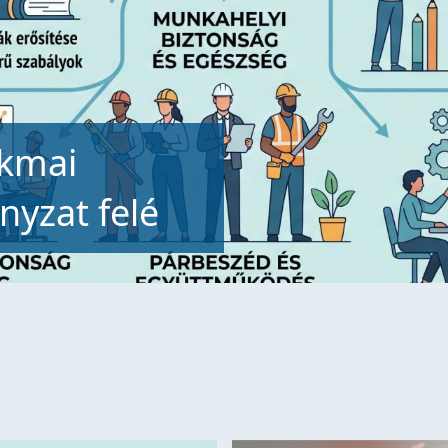
 munkahelyi
előzéséről