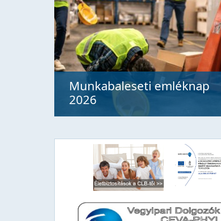
Munkabaleseti emléknap
2026