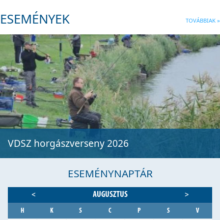
ESEMÉNYEK
TOVÁBBIAK »
VDSZ horgászverseny 2026
ESEMÉNYNAPTÁR
AUGUSZTUS
<
>
H
K
S
C
P
S
V