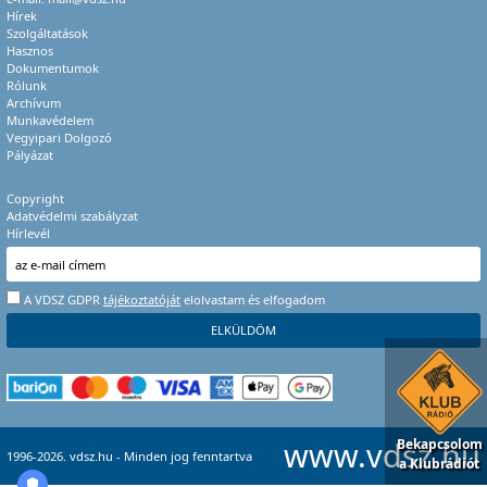
Hírek
Szolgáltatások
Hasznos
Dokumentumok
Rólunk
Archívum
Munkavédelem
Vegyipari Dolgozó
Pályázat
Copyright
Adatvédelmi szabályzat
Hírlevél
A VDSZ GDPR
tájékoztatóját
elolvastam és elfogadom
www.vdsz.hu
Bekapcsolom
1996-2026. vdsz.hu - Minden jog fenntartva
a Klubrádiót