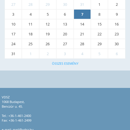
27
28
29
30
31
1
2
3
4
5
6
7
8
9
10
11
12
13
14
15
16
17
18
19
20
21
22
23
24
25
26
27
28
29
30
31
1
2
3
4
5
6
ÖSSZES ESEMÉNY
VDSZ
1068 Budapest,
Benczúr u. 45.
Tel.:
+36-1-461-2400
Fax: +36-1-461-2499
e-mail:
mail@vdsz.hu