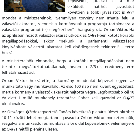
képviselõit, jutassák el a már
elküldött hat-hét javaslatot
követõen a többi javaslatot is �??
mondta a miniszterelnök. "Semmilyen törvény nem írhatja felül a
választói akaratot, s ennek a kormánynak a programja tartalmazza a
választási programot teljes egészében" - hangsúlyozta Orbán Viktor. Ha
az áprilisban hozott választói akarat ütközik az O�?T-ben kötött korábbi
megállapodásokkal, akkor "nekünk a parlamenti választáson
kinyilvánított választói akaratot kell elsõdlegesnek tekinteni" - tette
hozzá.
A miniszterelnök elmondta, hogy a korábbi megállapodásokat nem
tekintik megváltoztathatatlannak, hiszen a 2/3-os eredmény erre
felhatalmazást ad.
Orbán Viktor hozzátette, a kormány mindenkit képvisel legyen az
munkáltató vagy munkavállaló. Az elsõ 100 nap nem kívánt egyeztetést,
mert a kormány a választók akaratát hajtotta végre. Legfontosabb cél 10
év alatt 1 millió munkahely teremtése. Ehhez kell igazodni az O�?T
oldalainak is.
Az Országos �?rdekegyeztetõ Tanács következõ plenáris ülését október
10-12 között lehet megtartani - javasolta Orbán Viktor miniszterelnök,
reagálva a munkaadói és munkavállalói oldal képviselõinek véleményére
az O�?T hétfõi plenáris ülésén.