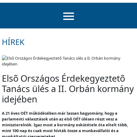
HÍREK
Elsõ Országos Érdekegyeztetõ
Tanács ülés a II. Orbán kormány
idejében
A 21 éves OÉT mûködésében már lassan hagyomány, hogy a
parlamenti választások után az elsõ OÉT ülésen részt vesz a
miniszterelnök. Igaz most a kormány eskütétele óta eltelt több,
mint 100 nap és csak most hívták össze a munkavállalói és a
munkáltatói szervezeteket.