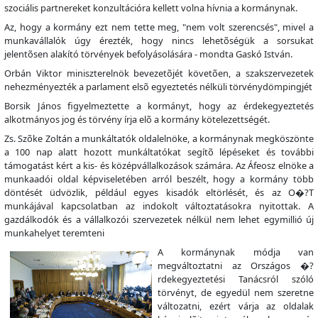
szociális partnereket konzultációra kellett volna hívnia a kormánynak.
Az, hogy a kormány ezt nem tette meg, "nem volt szerencsés", mivel a
munkavállalók úgy érezték, hogy nincs lehetõségük a sorsukat
jelentõsen alakító törvények befolyásolására - mondta Gaskó István.
Orbán Viktor miniszterelnök bevezetõjét követõen, a szakszervezetek
nehezményezték a parlament elsõ egyeztetés nélküli törvénydömpingjét
Borsik János figyelmeztette a kormányt, hogy az érdekegyeztetés
alkotmányos jog és törvény írja elõ a kormány kötelezettségét.
Zs. Szõke Zoltán a munkáltatók oldalelnöke, a kormánynak megköszönte
a 100 nap alatt hozott munkáltatókat segítõ lépéseket és további
támogatást kért a kis- és középvállalkozások számára. Az Áfeosz elnöke a
munkaadói oldal képviseletében arról beszélt, hogy a kormány több
döntését üdvözlik, például egyes kisadók eltörlését, és az O�?T
munkájával kapcsolatban az indokolt változtatásokra nyitottak. A
gazdálkodók és a vállalkozói szervezetek nélkül nem lehet egymillió új
munkahelyet teremteni
A kormánynak módja van
megváltoztatni az Országos �?
rdekegyeztetési Tanácsról szóló
törvényt, de egyedül nem szeretne
változatni, ezért várja az oldalak