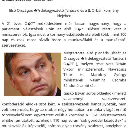
Elsõ Országos �?rdekegyeztetõ Tanács ülés a II. Orbán kormány
idejében
A 21 éves O�?T mûködésében már lassan hagyomány, hogy a
parlamenti választások után az elsõ O�?T ülésen részt vesz a
miniszterelnök. Igaz most a kormány eskütétele óta eltelt több, mint 100
nap és csak most hívták össze a munkavállalói és a munkáltatói
szervezeteket.
Megtartotta elsõ plenáris ülését az
Országos �?rdekegyeztetõ Tanács (
O�?T ), melyen részt vett Orbán
Viktor miniszterelnök, Navracsics
Tibor és Matolcsy György
miniszterek valamint Czomba
Sándor államtitkár.
Gaskó István soros oldaelnök mellett
valamennyi szakszervezeti
konföderáció elnöke szót kért. A szakszervezetek hangsúlyozták, nem
volt szerencsés, hogy az utóbbi négy hónapban a munka világát érintõ
törvényekrõl nem egyeztetett velük a kormány. A LIGA Szakszervezetek
elnöke rámutatott: az elmúlt 110 nap során "sok gonddal küzdöttek" a
munkavállalók képviselõi, számos olyan törvény született, amelyben a