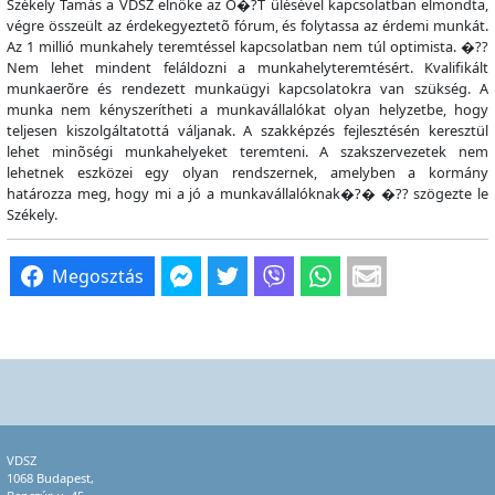
Székely Tamás a VDSZ elnöke az O�?T ülésével kapcsolatban elmondta,
végre összeült az érdekegyeztetõ fórum, és folytassa az érdemi munkát.
Az 1 millió munkahely teremtéssel kapcsolatban nem túl optimista. �??
Nem lehet mindent feláldozni a munkahelyteremtésért. Kvalifikált
munkaerõre és rendezett munkaügyi kapcsolatokra van szükség. A
munka nem kényszerítheti a munkavállalókat olyan helyzetbe, hogy
teljesen kiszolgáltatottá váljanak. A szakképzés fejlesztésén keresztül
lehet minõségi munkahelyeket teremteni. A szakszervezetek nem
lehetnek eszközei egy olyan rendszernek, amelyben a kormány
határozza meg, hogy mi a jó a munkavállalóknak�?� �?? szögezte le
Székely.
Megosztás
VDSZ
1068 Budapest,