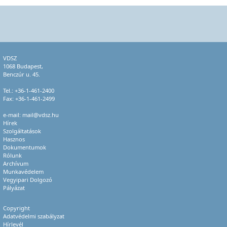
VDSZ
1068 Budapest,
Benczúr u. 45.
Tel.:
+36-1-461-2400
Fax: +36-1-461-2499
e-mail:
mail@vdsz.hu
Hírek
Szolgáltatások
Hasznos
Dokumentumok
Rólunk
Archívum
Munkavédelem
Vegyipari Dolgozó
Pályázat
Copyright
Adatvédelmi szabályzat
Hírlevél