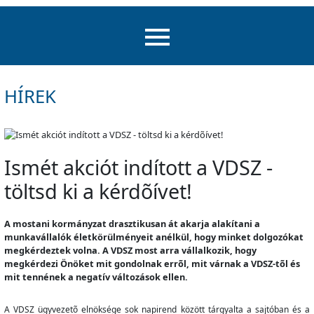
HÍREK
Ismét akciót indított a VDSZ -
töltsd ki a kérdõívet!
A mostani kormányzat drasztikusan át akarja alakítani a
munkavállalók életkörülményeit anélkül, hogy minket dolgozókat
megkérdeztek volna. A VDSZ most arra vállalkozik, hogy
megkérdezi Önöket mit gondolnak errõl, mit várnak a VDSZ-tõl és
mit tennének a negatív változások ellen.
A VDSZ ügyvezetõ elnöksége sok napirend között tárgyalta a sajtóban és a