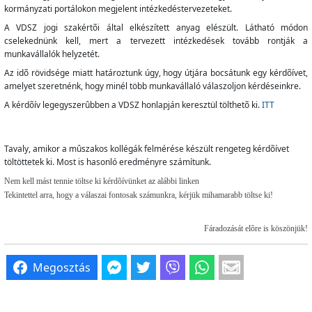
kormányzati portálokon megjelent intézkedéstervezeteket.
A VDSZ jogi szakértõi által elkészített anyag elészült. Látható módon
cselekednünk kell, mert a tervezett intézkedések tovább rontják a
munkavállalók helyzetét.
Az idõ rövidsége miatt határoztunk úgy, hogy útjára bocsátunk egy kérdõívet,
amelyet szeretnénk, hogy minél több munkavállaló válaszoljon kérdéseinkre.
A kérdõív legegyszerûbben a VDSZ honlapján keresztül tölthetõ ki.
ITT
Tavaly, amikor a mûszakos kollégák felmérése készült rengeteg kérdõívet
töltöttetek ki. Most is hasonló eredményre számítunk.
Nem kell mást tennie töltse ki kérdõívünket az alábbi linken
Tekintettel arra, hogy a válaszai fontosak számunkra, kérjük mihamarabb töltse ki!
Fáradozását elõre is köszönjük!
Megosztás