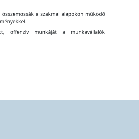
ok összemossák a szakmai alapokon mûködõ
kményekkel.
tt, offenzív munkáját a munkavállalók