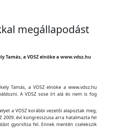
okkal megállapodást
kely Tamás, a VDSZ elnöke a www.vdsz.hu
Székely Tamás, a VDSZ elnöke a
www.vdsz.hu
beáldozni. A VDSZ sose írt alá és nem is fog
amelyet a VDSZ korábbi vezetõi alapoztak meg,
Z 2009. évi kongresszusa arra hatalmazta fel
ódást gyorsítsa fel. Ennek mentén cselekszik