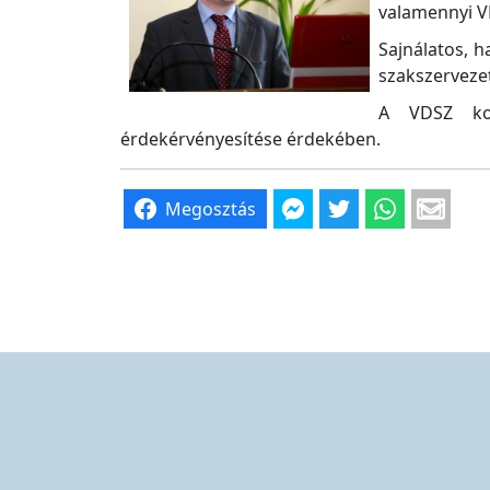
valamennyi VD
Sajnálatos, 
szakszerveze
A VDSZ korá
érdekérvényesítése érdekében.
Megosztás