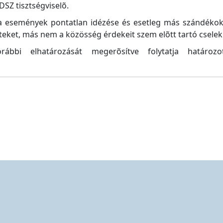
SZ tisztségviselõ.
ha események pontatlan idézése és esetleg más szándék
teket, más nem a közösség érdekeit szem elõtt tartó csele
bbi elhatározását megerõsítve folytatja határozo