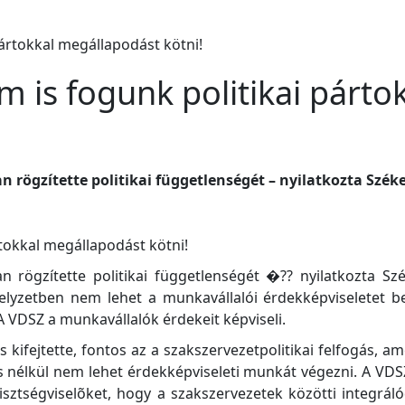
m is fogunk politikai párt
n rögzítette politikai függetlenségét – nyilatkozta Szé
tokkal megállapodást kötni!
n rögzítette politikai függetlenségét �?? nyilatkozta 
 helyzetben nem lehet a munkavállalói érdekképviseletet 
A VDSZ a munkavállalók érdekeit képviseli.
 kifejtette, fontos az a szakszervezetpolitikai felfogás, 
 nélkül nem lehet érdekképviseleti munkát végezni. A VDS
tisztségviselõket, hogy a szakszervezetek közötti integrál