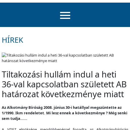
HÍREK
Tiltakozási hullám indul a heti
36-val kapcsolatban született AB
határozat következménye miatt
Az Alkotmány Bíróság 2008. június 30-i hatállyal megszüntette az
1/1990. Ikm rendeletet. Mi lesz ennek a következménye ? Még senki
sem tudja......
A VDSZ elnöksége megdöbbenéssel fogadta az Alkotmánybíróság