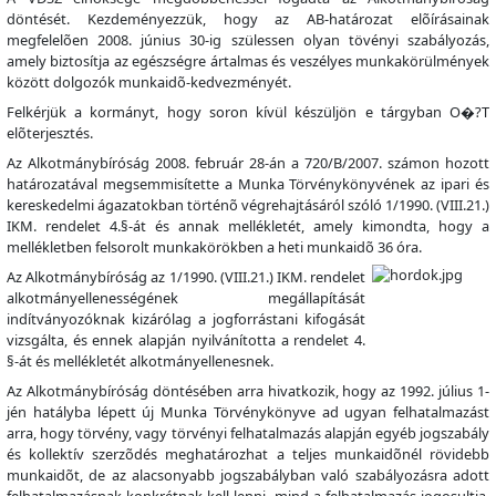
döntését. Kezdeményezzük, hogy az AB-határozat elõírásainak
megfelelõen 2008. június 30-ig szülessen olyan tövényi szabályozás,
amely biztosítja az egészségre ártalmas és veszélyes munkakörülmények
között dolgozók munkaidõ-kedvezményét.
Felkérjük a kormányt, hogy soron kívül készüljön e tárgyban O�?T
elõterjesztés.
Az Alkotmánybíróság 2008. február 28-án a 720/B/2007. számon hozott
határozatával megsemmisítette a Munka Törvénykönyvének az ipari és
kereskedelmi ágazatokban történõ végrehajtásáról szóló 1/1990. (VIII.21.)
IKM. rendelet 4.§-át és annak mellékletét, amely kimondta, hogy a
mellékletben felsorolt munkakörökben a heti munkaidõ 36 óra.
Az Alkotmánybíróság az 1/1990. (VIII.21.) IKM. rendelet
alkotmányellenességének megállapítását
indítványozóknak kizárólag a jogforrástani kifogását
vizsgálta, és ennek alapján nyilvánította a rendelet 4.
§-át és mellékletét alkotmányellenesnek.
Az Alkotmánybíróság döntésében arra hivatkozik, hogy az 1992. július 1-
jén hatályba lépett új Munka Törvénykönyve ad ugyan felhatalmazást
arra, hogy törvény, vagy törvényi felhatalmazás alapján egyéb jogszabály
és kollektív szerzõdés meghatározhat a teljes munkaidõnél rövidebb
munkaidõt, de az alacsonyabb jogszabályban való szabályozásra adott