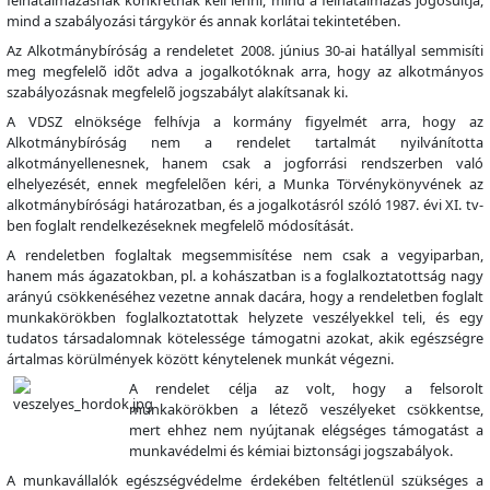
felhatalmazásnak konkrétnak kell lenni, mind a felhatalmazás jogosultja,
mind a szabályozási tárgykör és annak korlátai tekintetében.
Az Alkotmánybíróság a rendeletet 2008. június 30-ai hatállyal semmisíti
meg megfelelõ idõt adva a jogalkotóknak arra, hogy az alkotmányos
szabályozásnak megfelelõ jogszabályt alakítsanak ki.
A VDSZ elnöksége felhívja a kormány figyelmét arra, hogy az
Alkotmánybíróság nem a rendelet tartalmát nyilvánította
alkotmányellenesnek, hanem csak a jogforrási rendszerben való
elhelyezését, ennek megfelelõen kéri, a Munka Törvénykönyvének az
alkotmánybírósági határozatban, és a jogalkotásról szóló 1987. évi XI. tv-
ben foglalt rendelkezéseknek megfelelõ módosítását.
A rendeletben foglaltak megsemmisítése nem csak a vegyiparban,
hanem más ágazatokban, pl. a kohászatban is a foglalkoztatottság nagy
arányú csökkenéséhez vezetne annak dacára, hogy a rendeletben foglalt
munkakörökben foglalkoztatottak helyzete veszélyekkel teli, és egy
tudatos társadalomnak kötelessége támogatni azokat, akik egészségre
ártalmas körülmények között kénytelenek munkát végezni.
A rendelet célja az volt, hogy a felsorolt
munkakörökben a létezõ veszélyeket csökkentse,
mert ehhez nem nyújtanak elégséges támogatást a
munkavédelmi és kémiai biztonsági jogszabályok.
A munkavállalók egészségvédelme érdekében feltétlenül szükséges a