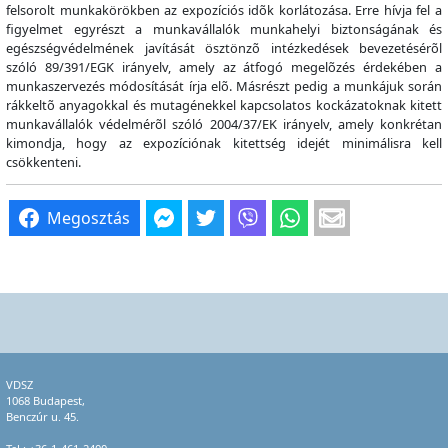
felsorolt munkakörökben az expozíciós idõk korlátozása. Erre hívja fel a
figyelmet egyrészt a munkavállalók munkahelyi biztonságának és
egészségvédelmének javítását ösztönzõ intézkedések bevezetésérõl
szóló 89/391/EGK irányelv, amely az átfogó megelõzés érdekében a
munkaszervezés módosítását írja elõ. Másrészt pedig a munkájuk során
rákkeltõ anyagokkal és mutagénekkel kapcsolatos kockázatoknak kitett
munkavállalók védelmérõl szóló 2004/37/EK irányelv, amely konkrétan
kimondja, hogy az expozíciónak kitettség idejét minimálisra kell
csökkenteni.
Megosztás
VDSZ
1068 Budapest,
Benczúr u. 45.