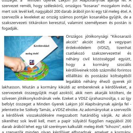
szervezet reméli, hogy széleskörû, országos "kosaras" mozgalom indul,
mert sok levél kell, nagyjából 200 darab árából jön ki egy tál meleg étel. A
szervezõk a leveleket az ország számos pontján kosarakba gyûjtik, de a
szakszervezeti titkárokon keresztül, valamint személyesen és postán is
fogadják.
Országos jótékonysági "Kikosarazó
akciót" akciót indít a vegyipari
érdekvédelem (VDSZ), tizenhat
csatlakozó szakszervezettel és
néhány civil közösséggel együtt,
hogy a kormány szociális
kérdõíveinek több százmillió forintos
elõállítási és postázási költségébõl
legalább néhány éhezõ gyerek jól
lakhasson. Miután a kormány kiküldi az embereknek a kérdõíveket, a
szervezetek összegyûjtik majd azoktól, akik nem akarják kitölteni, de
szívesen jótékonykodnának vele. Ezeket a VDSZ újrahasznosítja, s az így
befolyt összeget a Minden Gyerek Lakjon Jól Alapítványnak ajánlja fel -
jelentette be Székely Tamás, a VDSZ elnöke. Az adományokat a szervezõk
a kérdõívek visszaküldésére megszabott határidõig várják. Az akció
sikeréhez sok levél kell, mert a papír súlyától függõen nagyjából 200
darab árából lehet egy tál szerényen kalkulált meleg ételt "kihozni", ezért
a szervezõk minden olyan kérdõívet elfogadnak, amelyet a kormány,