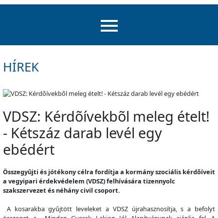
HÍREK
VDSZ: Kérdõívekbõl meleg ételt!
- Kétszáz darab levél egy
ebédért
Összegyûjti és jótékony célra fordítja a kormány szociális kérdõíveit
a vegyipari érdekvédelem (VDSZ) felhívására tizennyolc
szakszervezet és néhány civil csoport.
A kosarakba gyûjtött leveleket a VDSZ újrahasznosítja, s a befolyt
összeget a
Minden Gyerek Lakjon Jól Alapítványnak ajánlja fel. A