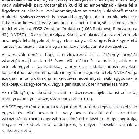
vagy valamelyik párt mostanában küld ki az embereknek - hívta fel a
figyelmet az elnök. A levél-adományokat az ország különbözõ részén
mûködõ szakszervezetek is kosarakba gyûjtik, de a munkahelyi SZB
titkárokon keresztül, vagy postán is el lehet juttatni, sõt személyesen is
be lehet vinni a VDSZ Országos Irodájába (1068 Budapest, Benczúr utca
45.). A VDSZ elnöke nem titkolja: a Kikosarazó akcióval a szakszervezetek
arra hívják fel a figyelmet, hogy a kormány az Országos Érdekegyeztetõ
Tanács kizárásával hozna meg a munkavállalókat érintõ döntéseket.
A szervezõk remélik, hogy a tiltakozásnak ezt a jótékony formáját
választják majd azok a 16 éven felüli diákok és tanáraik is, akik nem
értenek egyet a javaslatokkal, amelyek az oktatási intézményekkel
kapcsolatban az elmúlt napokban nyilvánosságra kerültek. A VDSZ várja
azoknak a tanulóknak is a kérdõíves adományát, akik aggódnak a
fõiskolájuk, az egyetemük, vagy a gimnáziumuk fennmaradása miatt.
Az elnök ígéri, az akció ideje alatt rendszeresen tájékoztatást ad arról,
mennyi papír gyûlt össze, s ez mennyi ételre elég.
A VDSZ egyébként a munka világát érintõ, az érdekképviseletekkel való
egyeztetés nélkül bevezetett - vagy bevezetés elõtt álló - drasztikus
változtatások miatt nagyszabású felmérésbe kezdett, hogy megtudja,
hogyan vélekednek errõl a dolgozók, s milyen lépéseket várnak a
szakszervezettõl.