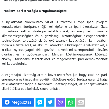
Proaktív ipari stratégia a rugalmasságért
A nyilatkozat előremutató víziót is felvázol Európa ipari jövőjére
vonatkozóan. Európának újjá kell építenie az ipari ökoszisztémákat,
biztosítania kell a stratégiai értékláncokat, és meg kell őriznie a
klímasemlegességhez és a gazdasági biztonsághoz elengedhetetlen
technológiák tervezésének és gyártásának kapacitását. Ez magában
foglalja a tiszta acélt, az akkumulátorokat, a hidrogént, a félvezetőket, a
kritikus nyersanyagok feldolgozását, a védelmi szempontból releváns
gyártást és a gyógyszeripart. Minden köztámogatásnak kötelező
érvényű társadalmi feltételekhez és megerősített ipari demokráciához
kell kapcsolódnia.
A Végrehajtó Bizottság arra a következtetésre jut, hogy csak az ipari,
energetikai és társadalmi együttműködésre épülő Európa garantálhatja
az ellátásbiztonságot, a társadalmi igazságosságot, az éghajlatváltozás
elleni átállást és a kollektív szuverenitást.
Megosztás