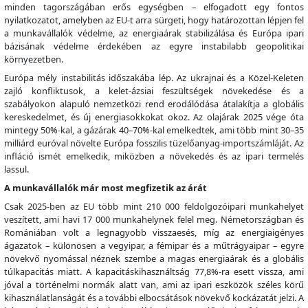
minden tagországában erős egységben – elfogadott egy fontos
nyilatkozatot, amelyben az EU-t arra sürgeti, hogy határozottan lépjen fel
a munkavállalók védelme, az energiaárak stabilizálása és Európa ipari
bázisának védelme érdekében az egyre instabilabb geopolitikai
környezetben.
Európa mély instabilitás időszakába lép. Az ukrajnai és a Közel-Keleten
zajló konfliktusok, a kelet-ázsiai feszültségek növekedése és a
szabályokon alapuló nemzetközi rend erodálódása átalakítja a globális
kereskedelmet, és új energiasokkokat okoz. Az olajárak 2025 vége óta
mintegy 50%-kal, a gázárak 40–70%-kal emelkedtek, ami több mint 30–35
milliárd euróval növelte Európa fosszilis tüzelőanyag-importszámláját. Az
infláció ismét emelkedik, miközben a növekedés és az ipari termelés
lassul.
A munkavállalók már most megfizetik az árát
Csak 2025-ben az EU több mint 210 000 feldolgozóipari munkahelyet
veszített, ami havi 17 000 munkahelynek felel meg. Németországban és
Romániában volt a legnagyobb visszaesés, míg az energiaigényes
ágazatok – különösen a vegyipar, a fémipar és a műtrágyaipar – egyre
növekvő nyomással néznek szembe a magas energiaárak és a globális
túlkapacitás miatt. A kapacitáskihasználtság 77,8%-ra esett vissza, ami
jóval a történelmi normák alatt van, ami az ipari eszközök széles körű
kihasználatlanságát és a további elbocsátások növekvő kockázatát jelzi. A