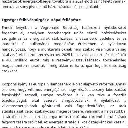
háztartások energiaköltségei továbbra is a 2021 előtti szint felett vannak,
ami az alacsony jövedelmű háztartásokat sújtja leginkább.
Egységes felhívás sürgős európai fellépésre
Ennek fényében a Végrehajtó Bizottság határozott nyilatkozatot
fogadott el, amelyben összehangolt uniós szintű intézkedéseket
szorgalmaz az energiaárak stabilizálása, a vásárlóerő védelme és az
iparosítás új hullámának megelőzése érdekében. A nyilatkozat
hangsúlyozza, hogy a munkavállalóknak nem szabad viselniük a válság
által vezérelt haszonszerzés terhét. 2025-ben a vállalati osztalékok elérték
a 486 milliárd eurót, míg a részvény-visszavásárlások történelmileg
magas szinten maradtak – még akkor is, ha az ipari foglalkoztatottság
csökkent.
Központi igény az európai villamosenergia-piac alapvető reformja. Annak
ellenére, hogy villamos energiájának nagy részét alacsony kibocsátású
forrásokból termeli, Európa továbbra is ki van téve a fosszilis
tüzelőanyagok által vezérelt áringadozásnak. A nyilatkozat a
villamosenergia-árak gázáraktól való függetlenítésére, az árak
stabilizálását célzó szabályozás megerősítésére, valamint a hálózatokba,
a tárolásba és a tiszta energia infrastruktúrába történő beruházások
felgyorsítására szólít fel. Az energiát stratégiai közjószágként kell kezelni,
nem pedig a piaci ingadozásoknak kitett árucikként.