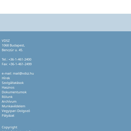
VDSZ
1068 Budapest,
Benczúr u. 45.
Tel.:
+36-1-461-2400
Fax: +36-1-461-2499
e-mail:
mail@vdsz.hu
Hírek
Szolgáltatások
Hasznos
Dokumentumok
Rólunk
Archívum
Munkavédelem
Vegyipari Dolgozó
Pályázat
Copyright