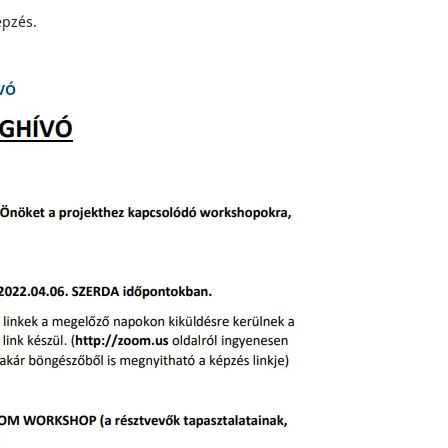
épzés.
VÓ