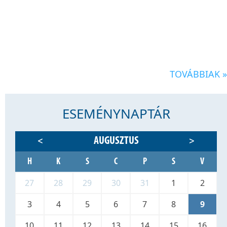
TOVÁBBIAK »
ESEMÉNYNAPTÁR
AUGUSZTUS
<
>
H
K
S
C
P
S
V
27
28
29
30
31
1
2
3
4
5
6
7
8
9
10
11
12
13
14
15
16