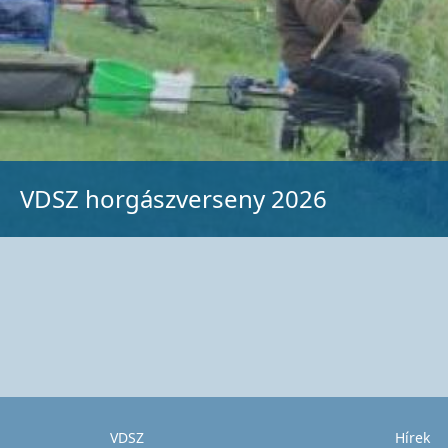
VDSZ horgászverseny 2026
VDSZ
Hírek