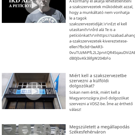
A kormány el akarja lehetetleníteni
a szakszervezetek működését azzal,
hogy a munkáltató nem vonhatja
le a tagok
szakszervezetidíját.\r\nEzt el kell
utasítani!\r\nÍrd alá Te is a
petíciónkat!\r\nhttps://szabad.ahang
a-szakszervezetek-kivereztetese-
ellen?fbclid=IwAR3-
0vuTUzMiPfL2L2prvtQR4SqauDVi2A
dB0JbvKk3lifgW204bFo
Miért kell a szakszervezetbe
szervezni a külföldi
dolgozókat?
Sokan nem értik, miért kell a
Magyarországra jövő dolgozókat
szervezni a VDSZ-be. Íme az érthető
válasz!
Megszületett a megállapodás
Székesfehérváron