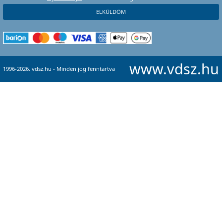
www.vdsz.hu
1996-2026. vdsz.hu - Minden jog fenntartva