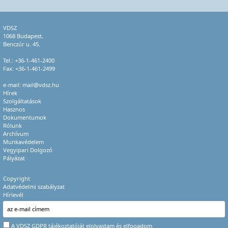
VDSZ
1068 Budapest,
Benczúr u. 45.
Tel.:
+36-1-461-2400
Fax: +36-1-461-2499
e-mail:
mail@vdsz.hu
Hírek
Szolgáltatások
Hasznos
Dokumentumok
Rólunk
Archívum
Munkavédelem
Vegyipari Dolgozó
Pályázat
Copyright
Adatvédelmi szabályzat
Hírlevél
A VDSZ GDPR
tájékoztatóját
elolvastam és elfogadom