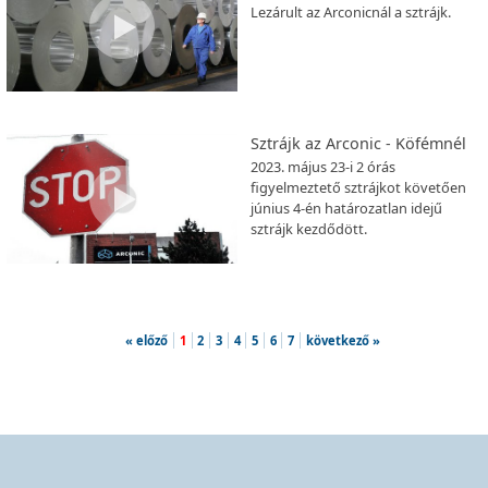
Lezárult az Arconicnál a sztrájk.
Sztrájk az Arconic - Köfémnél
2023. május 23-i 2 órás
figyelmeztető sztrájkot követően
június 4-én határozatlan idejű
sztrájk kezdődött.
« előző
1
2
3
4
5
6
7
következő »