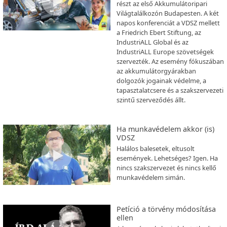
részt az első Akkumulátoripari
Világtalálkozón Budapesten. A két
napos konferenciát a VDSZ mellett
a Friedrich Ebert Stiftung, az
IndustriALL Global és az
IndustriALL Europe szövetségek
szervezték. Az esemény fókuszában
az akkumulátorgyárakban
dolgozók jogainak védelme, a
tapasztalatcsere és a szakszervezeti
szintű szerveződés állt.
Ha munkavédelem akkor (is)
VDSZ
Halálos balesetek, eltusolt
események. Lehetséges? Igen. Ha
nincs szakszervezet és nincs kellő
munkavédelem simán.
Petíció a törvény módosítása
ellen