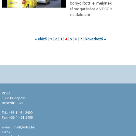
bonyolított le, melynek
támogatására a VDSZ is
csatlakozott
« előző
1
2
3
4
5
6
7
következő »
VDSZ
1068 Budapest,
Benczúr u. 45.
Tel.:
+36-1-461-2400
Fax: +36-1-461-2499
e-mail:
mail@vdsz.hu
Hírek