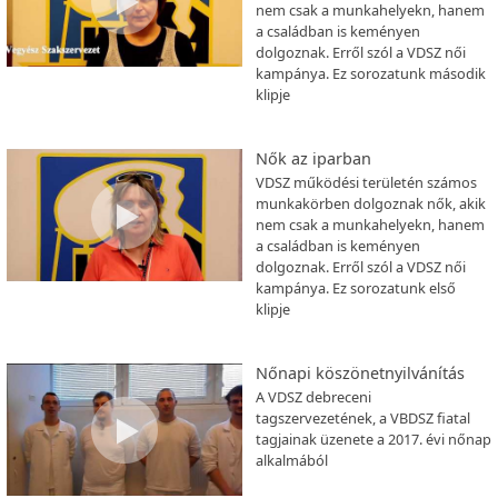
nem csak a munkahelyekn, hanem
a családban is keményen
dolgoznak. Erről szól a VDSZ női
kampánya. Ez sorozatunk második
klipje
Nők az iparban
VDSZ működési területén számos
munkakörben dolgoznak nők, akik
nem csak a munkahelyekn, hanem
a családban is keményen
dolgoznak. Erről szól a VDSZ női
kampánya. Ez sorozatunk első
klipje
Nőnapi köszönetnyilvánítás
A VDSZ debreceni
tagszervezetének, a VBDSZ fiatal
tagjainak üzenete a 2017. évi nőnap
alkalmából