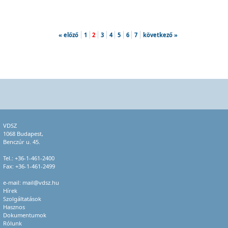
« előző
1
2
3
4
5
6
7
következő »
VDSZ
1068 Budapest,
Benczúr u. 45.
Tel.:
+36-1-461-2400
Fax: +36-1-461-2499
e-mail:
mail@vdsz.hu
Hírek
Szolgáltatások
Hasznos
Dokumentumok
Rólunk