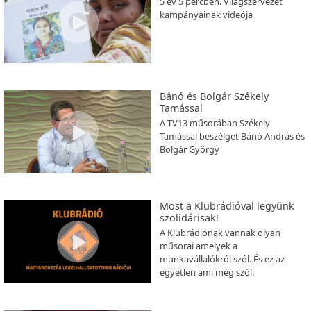
5 év 5 percben. Világszervezet
kampányainak videója
Bánó és Bolgár Székely
Tamással
A TV13 műsorában Székely
Tamással beszélget Bánó András és
Bolgár György
Most a Klubrádióval legyünk
szolidárisak!
A Klubrádiónak vannak olyan
műsorai amelyek a
munkavállalókról szól. És ez az
egyetlen ami még szól.