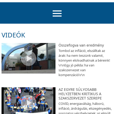
VIDEÓK
Összefogva van eredmény
Tombol az infláció, elszálltak az
árak: ha nem teszünk valamit,
könnyen elolvadhatnak a béreink!
\r\nEgy jó példa: ha van
szakszervezet van
kompenzáció\r\n
AZ EGYRE SÚLYOSABB
HELYZETBEN KRITIKUS A
SZAKSZERVEZET SZEREPE
COVID, energiaválság, háború,
infláció, árdrágulás, elszegényedés,
sorozatos vészhelyzetek: az elmúlt