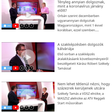
Tényleg annyian dolgoznak,
mint a koronavírus járvány
előtt?
Orbán szerint decemberben
ugyanannyian dolgoztak
Magyarországon, mint 1 évvel
korábban, ezzel szemben.....
A szakképzésben dolgozók
kálváriája
Első sorban a szakképzés
átalakításáank következményeiről
beszélgetett Kárász Róbert Székely
Tamással
Nem lehet tétlenül nézni, hogy
százezrek kerüljenek utcára
Székely Tamás a VDSZ elnöke, a
MASZSZ alelnöke az ATV Reggeli
Start műsorában