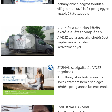
néhány évben nagyot fordult a
világ, a munkavállalók pedig egyre
kiszolgáltatottabbak.
VDSZ és a Rapidus közös
akciója a látáshónapjában
A VDSZ tagjai speciális lehetőséget
kaphatnak a Rapidus
kedvezménnyel
SIGNÁL szolgáltatás VDSZ
tagoknak
Az otthon, lakás biztosítása ma
sokak számára nem elsődleges
kérdés, pedig annak kellene lennie.
IndustriALL Global