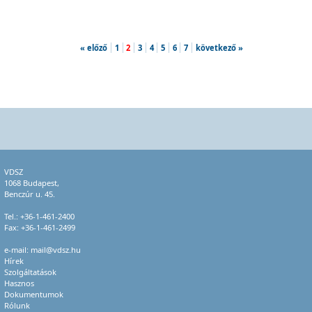
« előző
1
2
3
4
5
6
7
következő »
VDSZ
1068 Budapest,
Benczúr u. 45.
Tel.:
+36-1-461-2400
Fax: +36-1-461-2499
e-mail:
mail@vdsz.hu
Hírek
Szolgáltatások
Hasznos
Dokumentumok
Rólunk