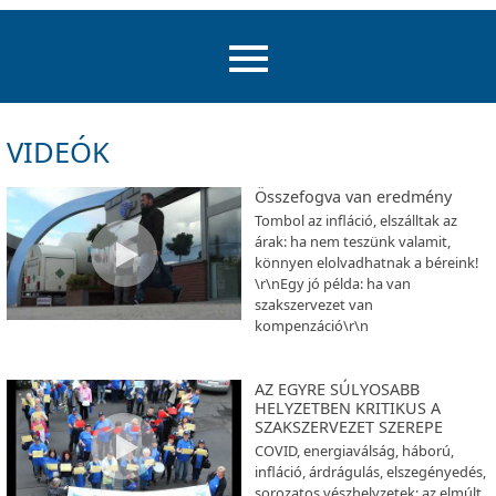
VIDEÓK
Összefogva van eredmény
Tombol az infláció, elszálltak az
árak: ha nem teszünk valamit,
könnyen elolvadhatnak a béreink!
\r\nEgy jó példa: ha van
szakszervezet van
kompenzáció\r\n
AZ EGYRE SÚLYOSABB
HELYZETBEN KRITIKUS A
SZAKSZERVEZET SZEREPE
COVID, energiaválság, háború,
infláció, árdrágulás, elszegényedés,
sorozatos vészhelyzetek: az elmúlt