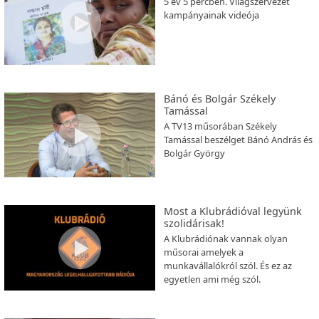
5 év 5 percben. Világszervezet
kampányainak videója
Bánó és Bolgár Székely
Tamással
A TV13 műsorában Székely
Tamással beszélget Bánó András és
Bolgár György
Most a Klubrádióval legyünk
szolidárisak!
A Klubrádiónak vannak olyan
műsorai amelyek a
munkavállalókról szól. És ez az
egyetlen ami még szól.