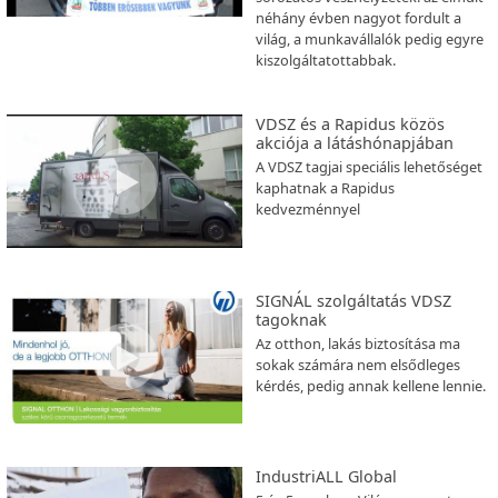
néhány évben nagyot fordult a
világ, a munkavállalók pedig egyre
kiszolgáltatottabbak.
VDSZ és a Rapidus közös
akciója a látáshónapjában
A VDSZ tagjai speciális lehetőséget
kaphatnak a Rapidus
kedvezménnyel
SIGNÁL szolgáltatás VDSZ
tagoknak
Az otthon, lakás biztosítása ma
sokak számára nem elsődleges
kérdés, pedig annak kellene lennie.
IndustriALL Global