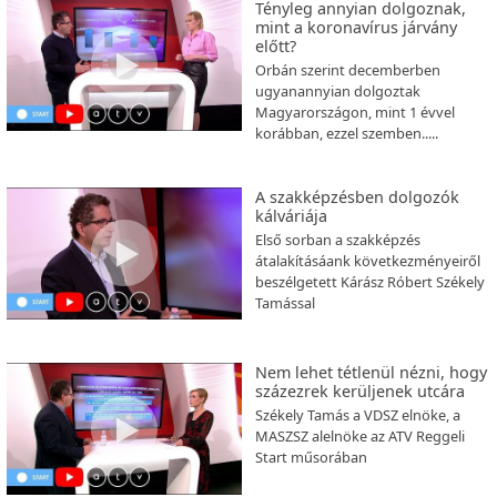
Tényleg annyian dolgoznak,
mint a koronavírus járvány
előtt?
Orbán szerint decemberben
ugyanannyian dolgoztak
Magyarországon, mint 1 évvel
korábban, ezzel szemben.....
A szakképzésben dolgozók
kálváriája
Első sorban a szakképzés
átalakításáank következményeiről
beszélgetett Kárász Róbert Székely
Tamással
Nem lehet tétlenül nézni, hogy
százezrek kerüljenek utcára
Székely Tamás a VDSZ elnöke, a
MASZSZ alelnöke az ATV Reggeli
Start műsorában