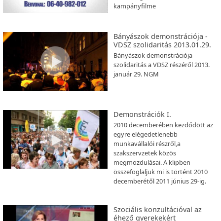
kampányfilme
Bányászok demonstrációja -
VDSZ szolidaritás 2013.01.29.
Bányászok demonstrációja -
szolidaritás a VDSZ részéről 2013.
január 29. NGM
Demonstrációk I.
2010 decemberében kezdődött az
egyre elégedetlenebb
munkavállalói részről,a
szakszervzetek közös
megmozdulásai. A klipben
összefoglaljuk mi is történt 2010
decemberétől 2011 június 29-ig.
Szociális konzultációval az
éhező gyerekekért