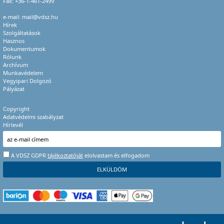
Fax: +36-1-461-2499
e-mail:
mail@vdsz.hu
Hírek
Szolgáltatások
Hasznos
Dokumentumok
Rólunk
Archívum
Munkavédelem
Vegyipari Dolgozó
Pályázat
Copyright
Adatvédelmi szabályzat
Hírlevél
A VDSZ GDPR
tájékoztatóját
elolvastam és elfogadom