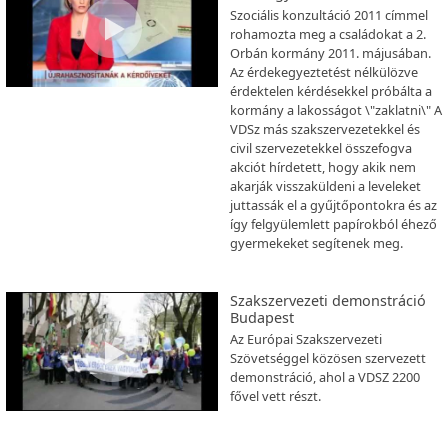
Szociális konzultáció 2011 címmel
rohamozta meg a családokat a 2.
Orbán kormány 2011. májusában.
Az érdekegyeztetést nélkülözve
érdektelen kérdésekkel próbálta a
kormány a lakosságot \"zaklatni\" A
VDSz más szakszervezetekkel és
civil szervezetekkel összefogva
akciót hírdetett, hogy akik nem
akarják visszaküldeni a leveleket
juttassák el a gyűjtőpontokra és az
így felgyülemlett papírokból éhező
gyermekeket segítenek meg.
Szakszervezeti demonstráció
Budapest
Az Európai Szakszervezeti
Szövetséggel közösen szervezett
demonstráció, ahol a VDSZ 2200
fővel vett részt.