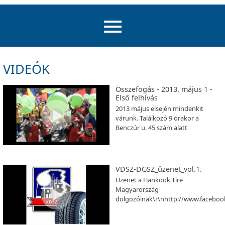
VIDEÓK
Összefogás - 2013. május 1 -
Első felhívás
2013 május elsején mindenkit
várunk. Találkozó 9 órakor a
Benczúr u. 45 szám alatt
VDSZ-DGSZ_üzenet_vol.1.
Üzenet a Hankook Tire
Magyarország
dolgozóinak\r\nhttp://www.facebo