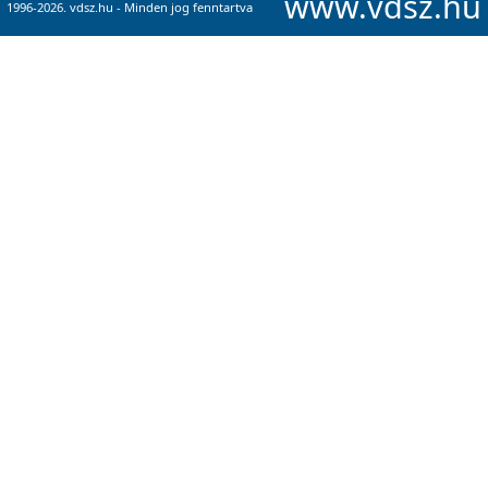
www.vdsz.hu
1996-2026. vdsz.hu - Minden jog fenntartva