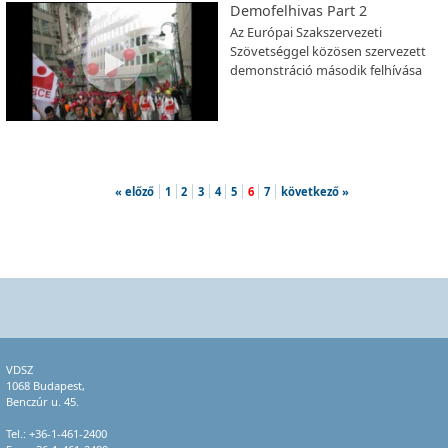
Demofelhivas Part 2
Az Európai Szakszervezeti
Szövetséggel közösen szervezett
demonstráció második felhívása
« előző
1
2
3
4
5
6
7
következő »
VDSZ
1068 Budapest,
Benczúr u. 45.
Tel.:
+36-1-461-2400