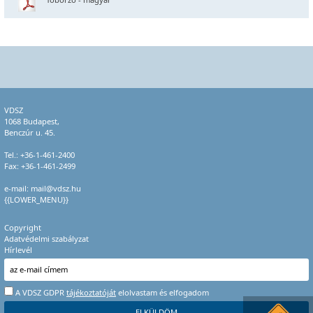
VDSZ
1068 Budapest,
Benczúr u. 45.
Tel.:
+36-1-461-2400
Fax: +36-1-461-2499
e-mail:
mail@vdsz.hu
{{LOWER_MENU}}
Copyright
Adatvédelmi szabályzat
Hírlevél
A VDSZ GDPR
tájékoztatóját
elolvastam és elfogadom