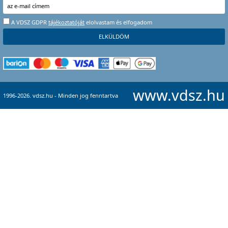
A VDSZ GDPR
tájékoztatóját
elolvastam és elfogadom
www.vdsz.hu
1996-2026. vdsz.hu - Minden jog fenntartva