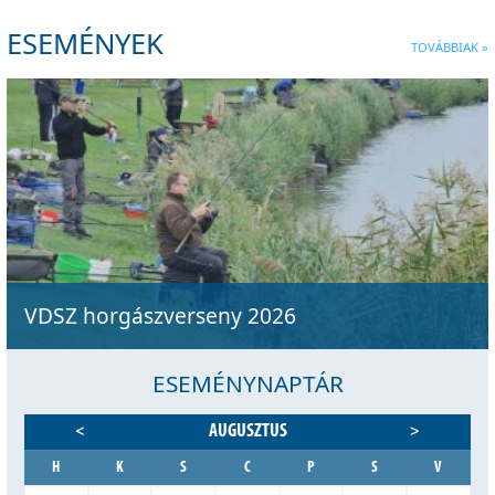
ESEMÉNYEK
TOVÁBBIAK »
VDSZ horgászverseny 2026
ESEMÉNYNAPTÁR
AUGUSZTUS
<
>
H
K
S
C
P
S
V