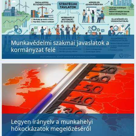
Munkavédelmi szakmai javaslatok a
kormányzat felé
Legyen irányelv a munkahelyi
hőkockázatok megelőzéséről