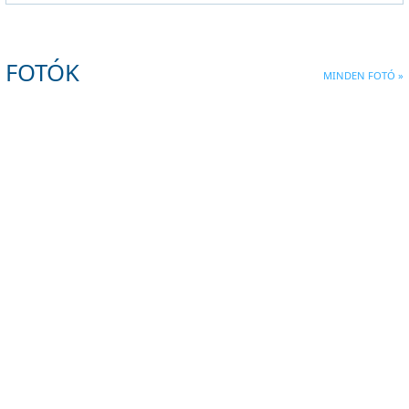
FOTÓK
MINDEN FOTÓ »
BATTERY MEETING -
VDSZ foci Tiszavasvári
BUDAPEST
2023