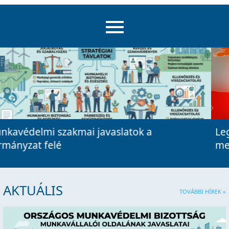
Previous
Next
Legyen irányelv a munkahelyi hőkockázatok
megelőzéséről
AKTUÁLIS
TOVÁBBI HÍREK »