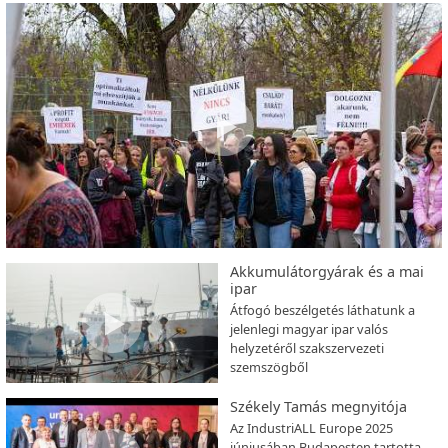
Akkumulátorgyárak és a mai
ipar
Átfogó beszélgetés láthatunk a
jelenlegi magyar ipar valós
helyzetéről szakszervezeti
szemszögből
Székely Tamás megnyitója
Az IndustriALL Europe 2025
júniusában Budapesten tartotta