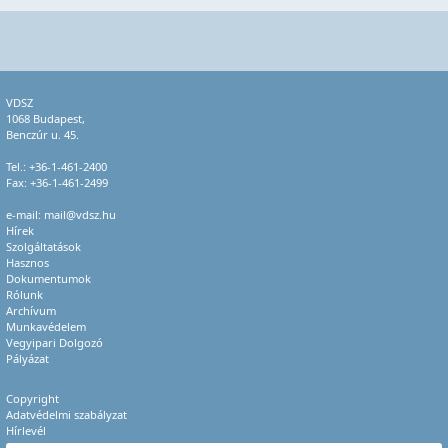
VDSZ
1068 Budapest,
Benczúr u. 45.
Tel.:
+36-1-461-2400
Fax: +36-1-461-2499
e-mail:
mail@vdsz.hu
Hírek
Szolgáltatások
Hasznos
Dokumentumok
Rólunk
Archívum
Munkavédelem
Vegyipari Dolgozó
Pályázat
Copyright
Adatvédelmi szabályzat
Hírlevél