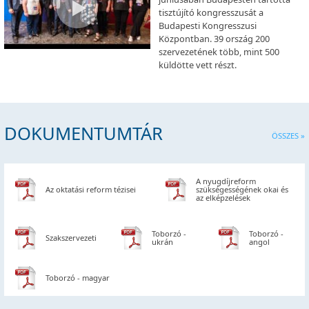
tisztújító kongresszusát a
Budapesti Kongresszusi
Központban. 39 ország 200
szervezetének több, mint 500
küldötte vett részt.
DOKUMENTUMTÁR
ÖSSZES »
A nyugdíjreform
Az oktatási reform tézisei
szükségességének okai és
az elképzelések
Toborzó -
Toborzó -
Szakszervezeti
ukrán
angol
Toborzó - magyar