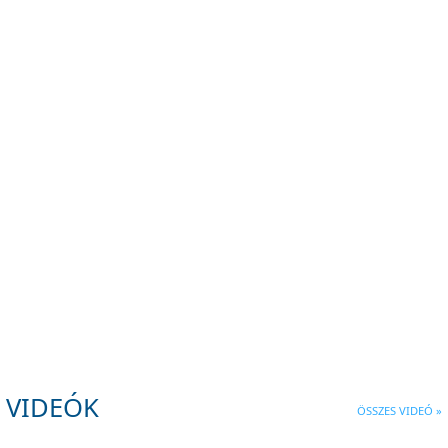
VDSZ horgászverseny
VDSZ foci
2022
VDSZ kongresszus 2022
GE demo Münchenben
VIDEÓK
ÖSSZES VIDEÓ »