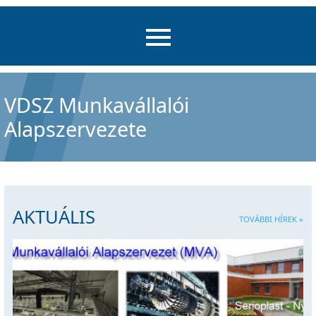
VDSZ Munkavállalói
Alapszervezete
AKTUÁLIS
TOVÁBBI HÍREK »