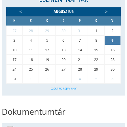
AUGUSZTUS
<
>
H
K
S
C
P
S
V
27
28
29
30
31
1
2
3
4
5
6
7
8
9
10
11
12
13
14
15
16
17
18
19
20
21
22
23
24
25
26
27
28
29
30
31
1
2
3
4
5
6
ÖSSZES ESEMÉNY
Dokumentumtár