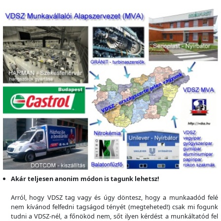
Akár teljesen anonim módon is tagunk lehetsz!
Arról, hogy VDSZ tag vagy és úgy döntesz, hogy a munkaadód felé
nem kívánod felfedni tagságod tényét (megteheted!) csak mi fogunk
tudni a VDSZ-nél, a főnököd nem, sőt ilyen kérdést a munkáltatód fel