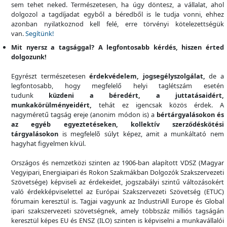
sem tehet neked. Természetesen, ha úgy döntesz, a vállalat, ahol
dolgozol a tagdíjadat egyből a béredből is le tudja vonni, ehhez
azonban nyilatkoznod kell felé, erre törvényi kötelezettségük
van.
Segítünk!
Mit nyersz a tagsággal?
A legfontosabb kérdés, hiszen érted
dolgozunk!
Egyrészt természetesen
érdekvédelem, jogsegélyszolgálat,
de a
legfontosabb, hogy megfelelő helyi taglétszám esetén
tudunk
küzdeni a béredért, a juttatásaidért,
munkakörülményeidért,
tehát ez igencsak közös érdek. A
nagyméretű tagság ereje (anonim módon is) a
bértárgyalásokon és
az egyéb egyeztetéseken, kollektív szerződéskötési
tárgyalásokon
is megfelelõ súlyt képez, amit a munkáltató nem
hagyhat figyelmen kívül.
Országos és nemzetközi szinten az 1906-ban alapított VDSZ (Magyar
Vegyipari, Energiaipari és Rokon Szakmákban Dolgozók Szakszervezeti
Szövetsége) képviseli az érdekeidet, jogszabályi szintű változásokért
való érdekképviselettel az Európai Szakszervezeti Szövetség (ETUC)
fórumain keresztül is. Tagjai vagyunk az IndustriAll Europe és Global
ipari szakszervezeti szövetségnek, amely többszáz milliós tagságán
keresztül képes EU és ENSZ (ILO) szinten is képviselni a munkavállalói