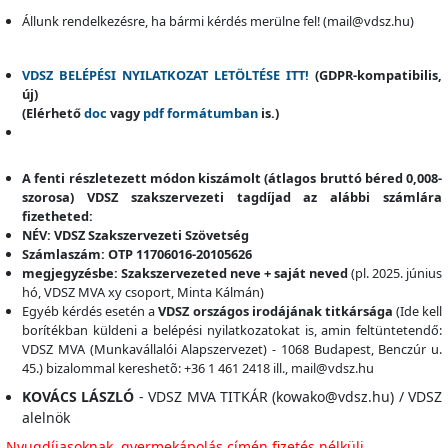
Állunk rendelkezésre, ha bármi kérdés merülne fel! (mail@vdsz.hu)
VDSZ BELÉPÉSI NYILATKOZAT LETÖLTÉSE ITT!
(GDPR-kompatibilis,
új)
(Elérhető
doc
vagy
pdf formátumban
is.)
A fenti részletezett módon kiszámolt (átlagos bruttó béred 0,008-
szorosa) VDSZ szakszervezeti tagdíjad az
alábbi számlára
fizetheted:
NÉV: VDSZ Szakszervezeti Szövetség
Számlaszám: OTP 11706016-20105626
megjegyzésbe: Szakszervezeted neve + saját neved
(pl. 2025. június
hó, VDSZ MVA xy csoport, Minta Kálmán)
Egyéb kérdés esetén a
VDSZ országos irodájának titkársága
(Ide kell
borítékban küldeni a belépési nyilatkozatokat is, amin feltüntetendő:
VDSZ MVA (Munkavállalói Alapszervezet) - 1068 Budapest, Benczúr u.
45.) bizalommal kereshetõ: +36 1 461 2418 ill., mail@vdsz.hu
KOVÁCS LÁSZLÓ
- VDSZ MVA TITKÁR (kowako@vdsz.hu) / VDSZ
alelnök
Nyugdíjasoknak, gyermekápolás címén fizetés nélküli