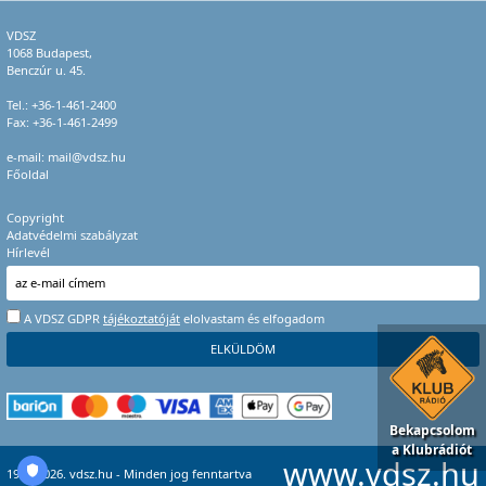
VDSZ
1068 Budapest,
Benczúr u. 45.
Tel.:
+36-1-461-2400
Fax: +36-1-461-2499
e-mail:
mail@vdsz.hu
Főoldal
Copyright
Adatvédelmi szabályzat
Hírlevél
A VDSZ GDPR
tájékoztatóját
elolvastam és elfogadom
Bekapcsolom
a Klubrádiót
www.vdsz.hu
1996-2026. vdsz.hu - Minden jog fenntartva