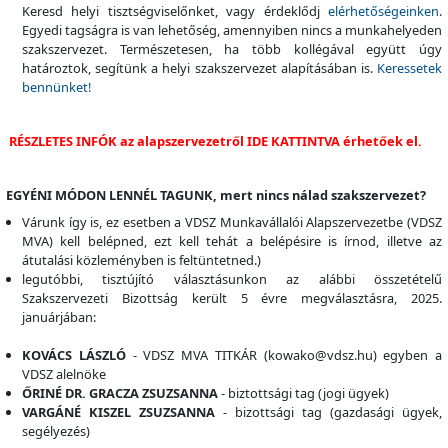
Keresd helyi tisztségviselőnket, vagy érdeklődj
elérhetőségeinken
.
Egyedi tagságra is van lehetőség, amennyiben nincs a munkahelyeden
szakszervezet. Természetesen, ha több kollégával együtt úgy
határoztok, segítünk a helyi szakszervezet alapításában is.
Keressetek
bennünket!
RÉSZLETES INFÓK
az alapszervezetről
IDE KATTINTVA
érhetőek el.
EGYÉNI MÓDON LENNÉL TAGUNK, mert nincs nálad szakszervezet?
Várunk így is, ez esetben a VDSZ Munkavállalói Alapszervezetbe (VDSZ
MVA) kell belépned, ezt kell tehát a belépésire is írnod, illetve az
átutalási közleményben is feltüntetned.)
legutóbbi, tisztújító választásunkon az alábbi összetételű
Szakszervezeti Bizottság került 5 évre megválasztásra, 2025.
januárjában:
KOVÁCS LÁSZLÓ
- VDSZ MVA TITKÁR (kowako@vdsz.hu) egyben a
VDSZ alelnöke
ŐRINÉ DR. GRACZA ZSUZSANNA
- biztottsági tag (jogi ügyek)
VARGÁNÉ KISZEL ZSUZSANNA
- bizottsági tag (gazdasági ügyek,
segélyezés)