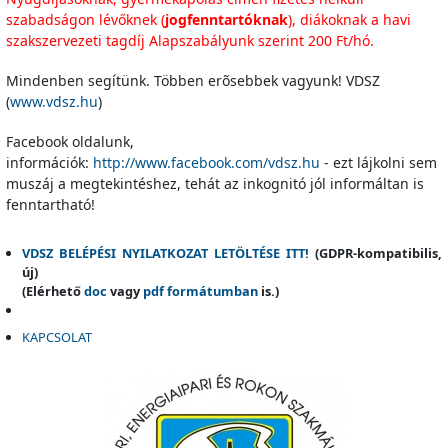
szabadságon lévőknek (
jogfenntartóknak
), diákoknak a havi
szakszervezeti tagdíj Alapszabályunk szerint 200 Ft/hó.
Mindenben segítünk. Többen erõsebbek vagyunk! VDSZ
(
www.vdsz.hu
)
Facebook oldalunk,
információk:
http://www.facebook.com/vdsz.hu
- ezt lájkolni sem
muszáj a megtekintéshez, tehát az inkognitó jól informáltan is
fenntartható!
VDSZ BELÉPÉSI NYILATKOZAT LETÖLTÉSE ITT!
(GDPR-kompatibilis,
új)
(Elérhető
doc
vagy
pdf formátumban
is.)
KAPCSOLAT