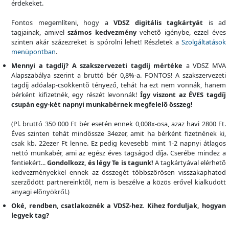
érdekeket.
Fontos megemlíteni, hogy a
VDSZ digitális tagkártyát
is ad
tagjainak, amivel
számos kedvezmény
vehetõ igénybe, ezzel éves
szinten akár százezreket is spórolni lehet! Részletek a
Szolgáltatások
menüpontban
.
Mennyi a tagdíj? A szakszervezeti tagdíj mértéke
a VDSZ MVA
Alapszabálya szerint a bruttó bér 0,8%-a. FONTOS! A szakszervezeti
tagdíj adóalap-csökkentõ tényező, tehát ha ezt nem vonnák, hanem
bérként kifizetnék, egy részét levonnák!
Így viszont az ÉVES tagdíj
csupán egy-két napnyi munkabérnek megfelelõ összeg!
(Pl. bruttó 350 000 Ft bér esetén ennek 0,008x-osa, azaz havi 2800 Ft.
Éves szinten tehát mindössze 34ezer, amit ha bérként fizetnének ki,
csak kb. 22ezer Ft lenne. Ez pedig kevesebb mint 1-2 napnyi átlagos
nettó munkabér, ami az egész éves tagságod díja. Cserébe mindez a
fentiekért...
Gondolkozz, és légy Te is tagunk!
A tagkártyával elérhetõ
kedvezményekkel ennek az összegét többszörösen visszakaphatod
szerzõdött partnereinktõl, nem is beszélve a közös erővel kialkudott
anyagi elõnyökről.)
Oké, rendben, csatlakoznék a VDSZ-hez. Kihez forduljak, hogyan
legyek tag?