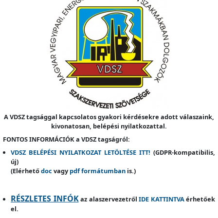
A VDSZ tagsággal kapcsolatos gyakori kérdésekre adott válaszaink,
kivonatosan, belépési nyilatkozattal.
FONTOS INFORMÁCIÓK a VDSZ tagságról:
VDSZ BELÉPÉSI NYILATKOZAT LETÖLTÉSE ITT!
(GDPR-kompatibilis,
új)
(Elérhető
doc
vagy
pdf formátumban
is.)
RÉSZLETES INFÓK
az alaszervezetről
IDE KATTINTVA
érhetőek
el.