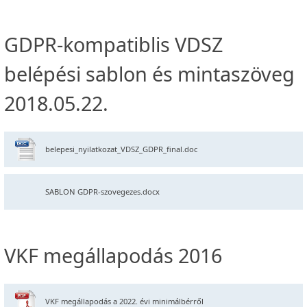
GDPR-kompatiblis VDSZ
belépési sablon és mintaszöveg
2018.05.22.
belepesi_nyilatkozat_VDSZ_GDPR_final.doc
SABLON GDPR-szovegezes.docx
VKF megállapodás 2016
VKF megállapodás a 2022. évi minimálbérről