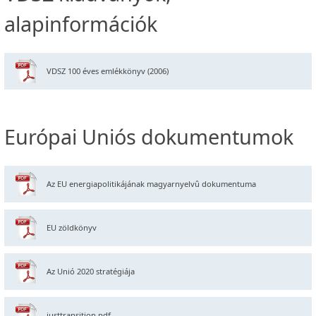
alapinformációk
VDSZ 100 éves emlékkönyv (2006)
Európai Uniós dokumentumok
Az EU energiapolitikájának magyarnyelvû dokumentuma
EU zöldkönyv
Az Unió 2020 stratégiája
justtransition.pdf