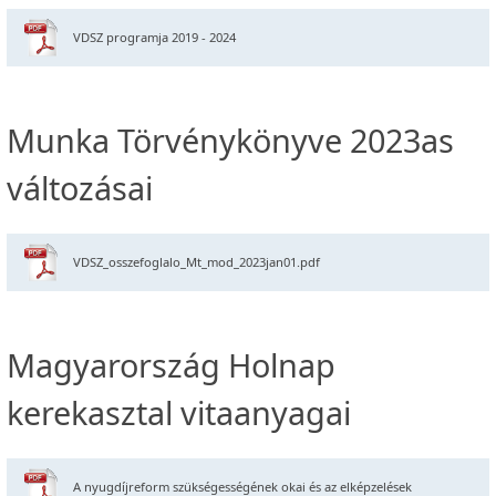
VDSZ programja 2019 - 2024
Munka Törvénykönyve 2023as
változásai
VDSZ_osszefoglalo_Mt_mod_2023jan01.pdf
Magyarország Holnap
kerekasztal vitaanyagai
A nyugdíjreform szükségességének okai és az elképzelések