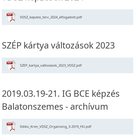
VDSZ_kepzesi_terv_2024_elfogadott.pdf
SZÉP kártya változások 2023
SZEP_kartya_valtozasok_2023_VDSZ.pdf
2019.03.19-21. IG BCE képzés
Balatonszemes - archívum
Ildiko_Kren_VDSZ_Organising_3-2019_HU.pdf