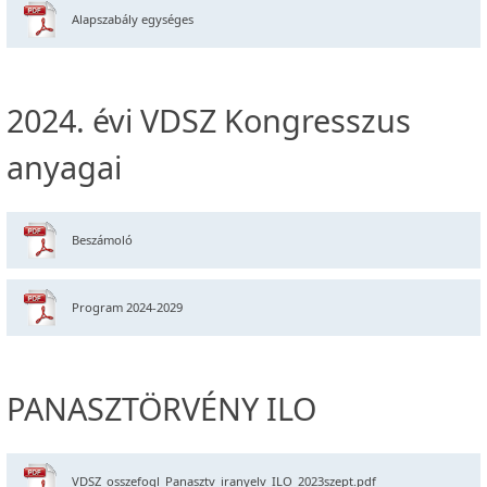
Alapszabály egységes
2024. évi VDSZ Kongresszus
anyagai
Beszámoló
Program 2024-2029
PANASZTÖRVÉNY ILO
VDSZ_osszefogl_Panasztv_iranyelv_ILO_2023szept.pdf