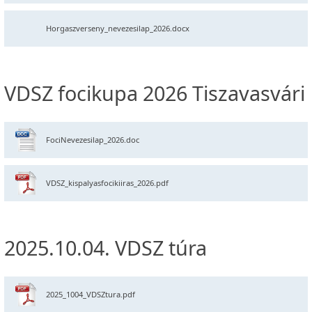
Horgaszverseny_nevezesilap_2026.docx
VDSZ focikupa 2026 Tiszavasvári
FociNevezesilap_2026.doc
VDSZ_kispalyasfocikiiras_2026.pdf
2025.10.04. VDSZ túra
2025_1004_VDSZtura.pdf