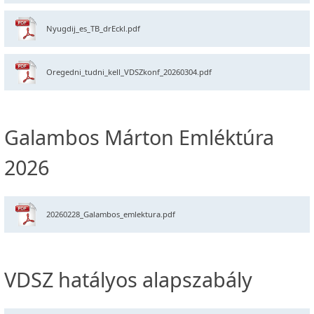
Nyugdij_es_TB_drEckl.pdf
Oregedni_tudni_kell_VDSZkonf_20260304.pdf
Galambos Márton Emléktúra
2026
20260228_Galambos_emlektura.pdf
VDSZ hatályos alapszabály