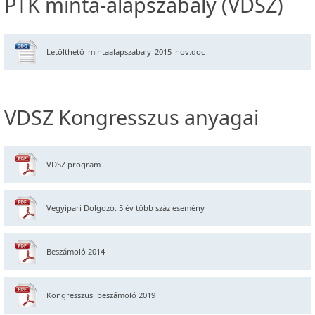
PTK minta-alapszabály (VDSZ)
Letölthetö_mintaalapszabaly_2015_nov.doc
VDSZ Kongresszus anyagai
VDSZ program
Vegyipari Dolgozó: 5 év több száz esemény
Beszámoló 2014
Kongresszusi beszámoló 2019