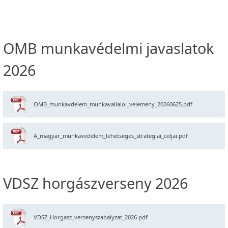
OMB munkavédelmi javaslatok
2026
OMB_munkavdelem_munkavallaloi_velemeny_20260625.pdf
A_magyar_munkavedelem_lehetseges_strategiai_celjai.pdf
VDSZ horgászverseny 2026
VDSZ_Horgasz_versenyszabalyzat_2026.pdf