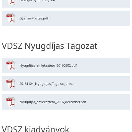
Gyermektartás.pdf
VDSZ Nyugdíjas Tagozat
Nyugdijas_emlekezteto_20160202.pdf
20151124_Nyugdijas_Tagozat_ulese
Nyugdijas_emlekezteto_2016_december.pdf
VDSZ kiadványok,