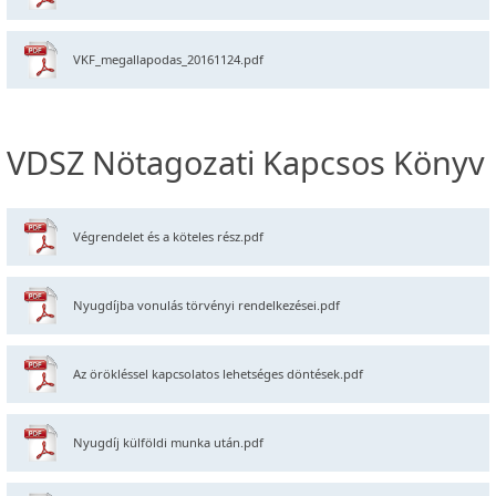
VKF_megallapodas_20161124.pdf
VDSZ Nötagozati Kapcsos Könyv
Végrendelet és a köteles rész.pdf
Nyugdíjba vonulás törvényi rendelkezései.pdf
Az örökléssel kapcsolatos lehetséges döntések.pdf
Nyugdíj külföldi munka után.pdf