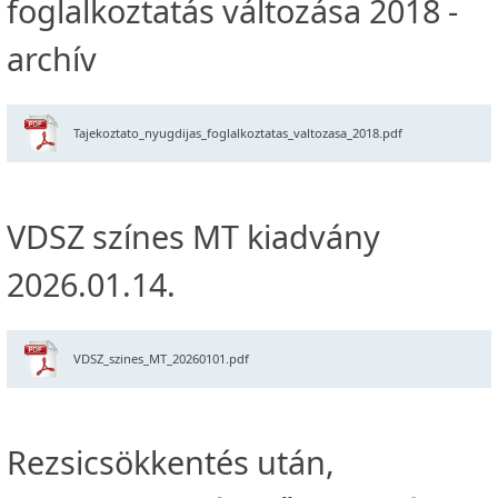
foglalkoztatás változása 2018 -
archív
Tajekoztato_nyugdijas_foglalkoztatas_valtozasa_2018.pdf
VDSZ színes MT kiadvány
2026.01.14.
VDSZ_szines_MT_20260101.pdf
Rezsicsökkentés után,