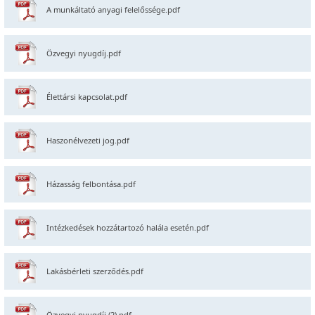
A munkáltató anyagi felelőssége.pdf
Özvegyi nyugdíj.pdf
Élettársi kapcsolat.pdf
Haszonélvezeti jog.pdf
Házasság felbontása.pdf
Intézkedések hozzátartozó halála esetén.pdf
Lakásbérleti szerződés.pdf
Özvegyi nyugdíj (2).pdf