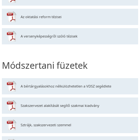
Az oktatási reform tézisei
A versenyképességrõl szóló tézisek
Módszertani füzetek
A bértárgyalásokhoz nélkülözhetetlen a VDSZ segédlete
Szakszervezet alakítását segítõ szakmai kiadvány
Sztrájk, szakszervezeti szemmel