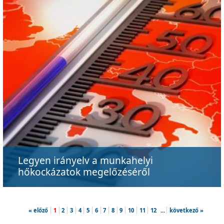
Legyen irányelv a munkahelyi
hőkockázatok megelőzéséről
« előző
1
2
3
4
5
6
7
8
9
10
11
12
...
következő »