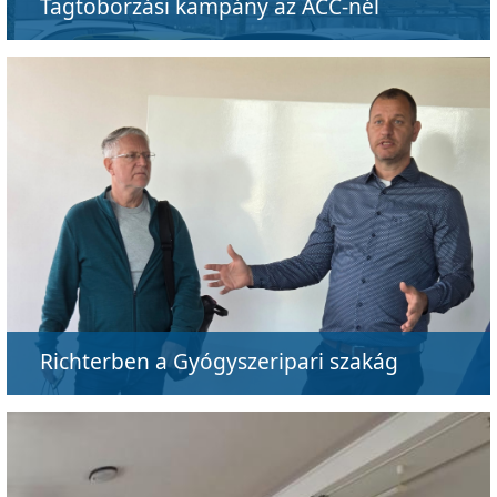
Tagtoborzási kampány az ACC-nél
Richterben a Gyógyszeripari szakág