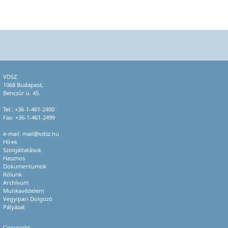
VDSZ
1068 Budapest,
Benczúr u. 45.
Tel.:
+36-1-461-2400
Fax: +36-1-461-2499
e-mail:
mail@vdsz.hu
Hírek
Szolgáltatások
Hasznos
Dokumentumok
Rólunk
Archívum
Munkavédelem
Vegyipari Dolgozó
Pályázat
Copyright