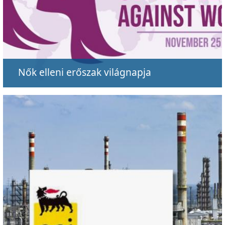
Nők elleni erőszak világnapja