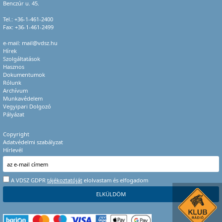
Benczúr u. 45.
Tel.:
+36-1-461-2400
Fax: +36-1-461-2499
e-mail:
mail@vdsz.hu
Hírek
Szolgáltatások
Hasznos
Dokumentumok
Rólunk
Archívum
Munkavédelem
Vegyipari Dolgozó
Pályázat
Copyright
Adatvédelmi szabályzat
Hírlevél
A VDSZ GDPR
tájékoztatóját
elolvastam és elfogadom