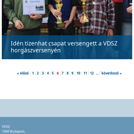
Idén tizenhat csapat versengett a VDSZ
horgászversenyén
« előző
1
2
3
4
5
6
7
8
9
10
11
12
...
következő »
VDSZ
1068 Budapest,