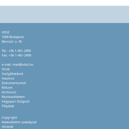
VDSZ
1068 Budapest,
Benczúr u. 45.
Tel.:
+36-1-461-2400
Fax: +36-1-461-2499
e-mail:
mail@vdsz.hu
Hírek
Szolgáltatások
Hasznos
Dokumentumok
Rólunk
Archívum
Munkavédelem
Vegyipari Dolgozó
Pályázat
Copyright
Adatvédelmi szabályzat
Hírlevél