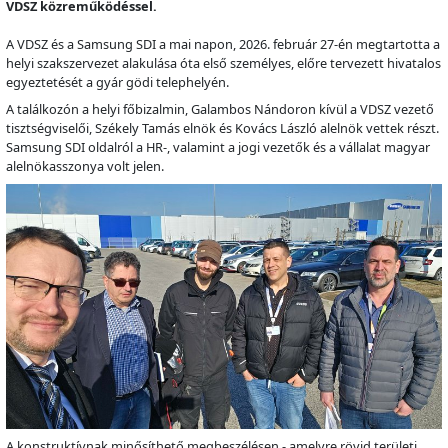
VDSZ közreműködéssel.
A VDSZ és a Samsung SDI a mai napon, 2026. február 27-én megtartotta a
helyi szakszervezet alakulása óta első személyes, előre tervezett hivatalos
egyeztetését a gyár gödi telephelyén.
A találkozón a helyi főbizalmin, Galambos Nándoron kívül a VDSZ vezető
tisztségviselői, Székely Tamás elnök és Kovács László alelnök vettek részt.
Samsung SDI oldalról a HR-, valamint a jogi vezetők és a vállalat magyar
alelnökasszonya volt jelen.
A konstruktívnak minősíthető megbeszélésen - amelyre rövid területi