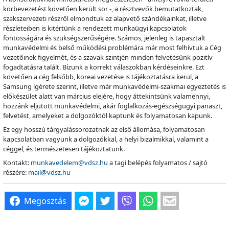
körbevezetést követően került sor -, a résztvevők bemutatkoztak,
szakszervezeti részről elmondtuk az alapvető szándékainkat, illetve
részleteiben is kitértünk a rendezett munkaügyi kapcsolatok
fontosságára és szükségszerűségére. Számos, jelenleg is tapasztalt
munkavédelmi és belső működési problémára már most felhívtuk a Cég
vezetőinek figyelmét, és a szavak szintjén minden felvetésünk pozitív
fogadtatásra talált. Bízunk a korrekt válaszokban kérdéseinkre. Ezt
követően a cég felsőbb, koreai vezetése is tájékoztatásra kerül, a
Samsung ígérete szerint, illetve már munkavédelmi-szakmai egyeztetés is
előkészület alatt van március elejére, hogy áttekintsünk valamennyi,
hozzánk eljutott munkavédelmi, akár foglalkozás-egészségügyi panaszt,
felvetést, amelyeket a dolgozóktól kaptunk és folyamatosan kapunk.
Ez egy hosszú tárgyalássorozatnak az első állomása, folyamatosan
kapcsolatban vagyunk a dolgozókkal, a helyi bizalmikkal, valamint a
céggel, és természetesen tájékoztatunk.
Kontakt:
munkavedelem@vdsz.hu
a tagi belépés folyamatos / sajtó
részére:
mail@vdsz.hu
Megosztás