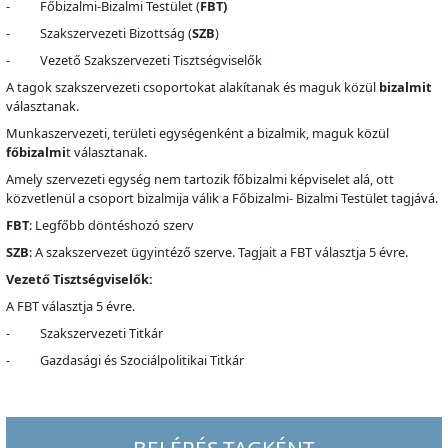
- Főbizalmi-Bizalmi Testület (
FBT)
- Szakszervezeti Bizottság (
SZB
)
- Vezető Szakszervezeti Tisztségviselők
A tagok szakszervezeti csoportokat alakítanak és maguk közül
bizalmit
választanak.
Munkaszervezeti, területi egységenként a bizalmik, maguk közül
főbizalmi
t választanak.
Amely szervezeti egység nem tartozik főbizalmi képviselet alá, ott
közvetlenül a csoport bizalmija válik a Főbizalmi- Bizalmi Testület tagjává.
FBT
: Legfőbb döntéshozó szerv
SZB
: A szakszervezet ügyintéző szerve. Tagjait a FBT választja 5 évre.
Vezető Tisztségviselők:
A FBT választja 5 évre.
- Szakszervezeti Titkár
- Gazdasági és Szociálpolitikai Titkár