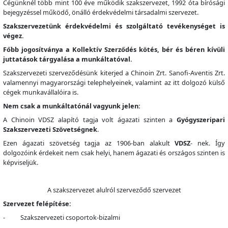
Cégünknél több mint 100 éve működik szakszervezet, 1992 óta bírósági
bejegyzéssel működő, önálló érdekvédelmi társadalmi szervezet.
Szakszervezetünk érdekvédelmi és szolgáltató tevékenységet is
végez.
Főbb jogosítványa a Kollektív Szerződés kötés, bér és béren kívüli
juttatások tárgyalása a munkáltatóval.
Szakszervezeti szerveződésünk kiterjed a Chinoin Zrt. Sanofi-Aventis Zrt.
valamennyi magyarországi telephelyeinek, valamint az itt dolgozó külső
cégek munkavállalóira is.
Nem csak a munkáltatónál vagyunk jelen:
A Chinoin VDSZ alapító tagja volt ágazati szinten a
Gyógyszeripari
Szakszervezeti Szövetségnek
.
Ezen ágazati szövetség tagja az 1906-ban alakult
VDSZ
- nek. Így
dolgozóink érdekeit nem csak helyi, hanem ágazati és országos szinten is
képviseljük.
A szakszervezet alulról szerveződő szervezet
Szervezet felépítése:
- Szakszervezeti csoportok-bizalmi