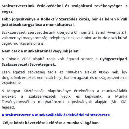
Szakszervezetünk érdekvédelmi és szolgáltató tevékenységet is
végez.
Főbb jogosítványa a Kollektív Szerződés kötés, bér és béren kívüli
juttatások tárgyalása a munkáltatóval.
Szakszervezeti szerveződésünk kiterjed a Chinoin Zrt. Sanofi-Aventis Zrt.
valamennyi magyarországi telephelyeinek, valamint az itt dolgozó külső
cégek munkavállalóira is.
Nem csak a munkáltatónál vagyunk jelen:
A Chinoin VDSZ alapító tagja volt ágazati szinten a
Gyógyszeripari
Szakszervezeti Szövetségnek
.
Ezen ágazati szövetség tagja az 1906-ban alakult
VDSZ
- nek. Így
dolgozóink érdekeit nem csak helyi, hanem ágazati és országos szinten is
képviseljük
A Magyar Köztársaság Alaptörvénye értelmében a munkavállalók
érdekeit a szakszervezetek védik és képviselik, a Munka
Törvénykönyvében meghatározott jogosítványok alapján (Mt. XXI.
fejezet).
A szakszervezet a munkavállalók érdekvédelmi szervezete.
Célja: közös követelések elérése a munka világában.