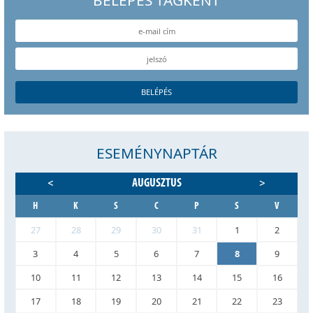
BELÉPÉS TAGKÉNT
ESEMÉNYNAPTÁR
AUGUSZTUS
<
>
H
K
S
C
P
S
V
27
28
29
30
31
1
2
3
4
5
6
7
8
9
10
11
12
13
14
15
16
17
18
19
20
21
22
23