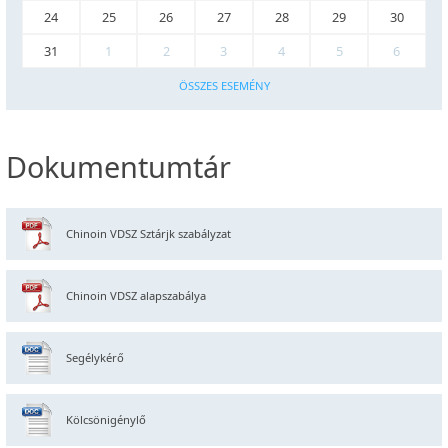
24
25
26
27
28
29
30
31
1
2
3
4
5
6
ÖSSZES ESEMÉNY
Dokumentumtár
Chinoin VDSZ Sztárjk szabályzat
Chinoin VDSZ alapszabálya
Segélykérő
Kölcsönigénylő