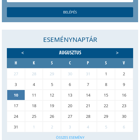
ESEMÉNYNAPTÁR
AUGUSZTUS
<
>
H
K
S
C
P
S
V
27
28
29
30
31
1
2
3
4
5
6
7
8
9
10
11
12
13
14
15
16
17
18
19
20
21
22
23
24
25
26
27
28
29
30
31
1
2
3
4
5
6
ÖSSZES ESEMÉNY