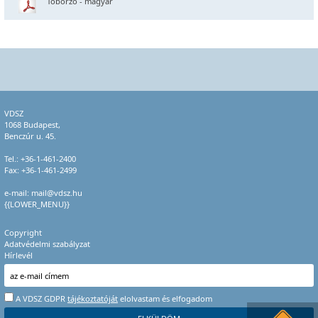
Toborzó - magyar
VDSZ
1068 Budapest,
Benczúr u. 45.
Tel.:
+36-1-461-2400
Fax: +36-1-461-2499
e-mail:
mail@vdsz.hu
{{LOWER_MENU}}
Copyright
Adatvédelmi szabályzat
Hírlevél
A VDSZ GDPR
tájékoztatóját
elolvastam és elfogadom