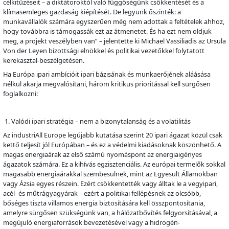
célkitűzéseit – a diktátoroktól való függőségünk csökkentését és a
klímasemleges gazdaság kiépítését. De legyünk őszinték: a
munkavállalók számára egyszerűen még nem adottak a feltételek ahhoz,
hogy továbbra is támogassák ezt az átmenetet. És ha ezt nem oldjuk
meg, a projekt veszélyben van” – jelentette ki Michael Vassiliadis az Ursula
Von der Leyen bizottsági elnökkel és politikai vezetőkkel folytatott
kerekasztal-beszélgetésen.
Ha Európa ipari ambícióit ipari bázisának és munkaerőjének aláásása
nélkül akarja megvalósítani, három kritikus prioritással kell sürgősen
foglalkozni:
Valódi ipari stratégia – nem a bizonytalanság és a volatilitás
Az industriAll Europe legújabb kutatása szerint 20 ipari ágazat közül csak
kettő teljesít jól Európában – és ez a védelmi kiadásoknak köszönhető. A
magas energiaárak az első számú nyomáspont az energiaigényes
ágazatok számára. Ez a kihívás egzisztenciális. Az európai termelők sokkal
magasabb energiaárakkal szembesülnek, mint az Egyesült Államokban
vagy Ázsia egyes részein. Ezért csökkentették vagy álltak le a vegyipari,
acél- és műtrágyagyárak – ezért a politikai fellépésnek az olcsóbb,
bőséges tiszta villamos energia biztosítására kell összpontosítania,
amelyre sürgősen szükségünk van, a hálózatbővítés felgyorsításával, a
megújuló energiaforrások bevezetésével vagy a hidrogén-