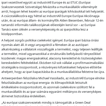
ipari vezetőivel együtt az industriAll Europe és az ETUC (Európai
Szakszervezetek Szövetsége) felvázolta a munkavállalók véleményét
arról, hogyan lehet kezelni az európai iparágak kihívásokkal teli helyzetét.
A csúcstalálkozóra egy héttel az industriAll Europe Európai Akciónapja
után, és az európai állam- és kormányfők Alden Biesenben, február 12-én
tartandó informális találkozójának előestéjén kerül sor – az Európai
Tanács ezen ülésén a versenyképesség és az iparpolitika lesz a
középpontban.
A helyzet sürgős politikai cselekvést igényel. Európa ipari bázisa óriási
nyomás alatt áll. A vegyi anyagoktól a fémeken át az autóipari
alkatrészekig a vállalatok visszafogják a termelést, vagy teljesen leállítják
a termelést, mivel ugyanazokkal a strukturális befolyásoló tényezőkkel
küzdenek: magas energiaárakkal, alacsony kereslettel és tisztességtelen
kereskedelmi feltételekkel. Eközben túl sok vállalat a profitmaximalizálási
stratégiákra összpontosít, a részvényesi kifizetéseket helyezve előtérbe
ahelyett, hogy az ipari kapacitásba és a munkavállalókba fektetne be újra.
Antwerpenben felszólalva Michael Vassiliadis, az industriAll Europe elnöke
felszólalásában az európai energia- és klímapolitikák letisztult
értékelésére összpontosított, és azonnali cselekvésre szólított fel a
munkavállalók és az ipar számára egyaránt méltányos és versenyképes
átmenet biztosítása érdekében.
„Az európai szakszervezetek mindig is támogatták a Green Deal