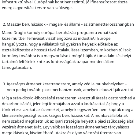
infrastruktúrával. Európának kontinensszintű, jól finanszírozott tiszta
energia gyorsítási tervre van szüksége.
Masszív beruházások – magán- és állami – az átmenettel összhangban
Mario Draghi komoly európai beruházási programra vonatkozó
közelmúltbeli felhívását visszhangozva az industriAll Europe
hangsúlyozta, hogy a vállalatok túl gyakran helyezik előtérbe az
osztalékfizetést a hosszú távú átalakulással szemben, miközben túl sok
kormány továbbra is a megszorítások mögé bújik. A társadalmi és helyi
tartalmú feltételek kritikus fontosságúak az ipar minden állami
támogatásában.
Igazságos átmenet keretrendszere, amely védi a munkahelyeket –
nem pedig további piaci mechanizmusok, amelyek elpusztítják azokat
Míg a szén-dioxid-kibocsátási rendszeren keresztüli árazás ösztönözheti a
dekarbonizációt, jelenlegi formájában azzal a kockázattal jár, hogy a
tönkreteszi azokat az üzemeket, amelyek egyszerűen nem kapták meg a
klímasemlegességhez szükséges beruházásokat. A munkavállalóknak
nem szabad megfizetniük az ipari stratégia helyett a piaci szűkösség által
vezérelt átmenet árát. Egy valóban igazságos átmenethez tárgyalásos
megoldásokra, kiszámítható utakra és olyan változási ütemre van