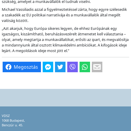
szükség, amelyet a munkavállalók el tudnak viselni.
Michael Vassiliadis azzal a figyelmeztetéssel zárta, hogy egyre szélesedik
a szakadék az EU politikai narratívája és a munkavállalók által megélt
valóság között.
„Azt akarjuk, hogy Európa sikeres legyen, de ehhez Európának egy
igazságos, kiszámítható, beruházásvezérelt átmenetet kell választania –
olyat, amely megtartja a munkavállalókat, erősíti az ipart, és megvalósítja
a mindannyiunk által osztott klímavédelmi ambíciókat. A kifogások ideje
lejárt. A megoldások ideje most jött el.”
Megosztás
VDSZ
1068 Budapest,
Benczúr u. 45.