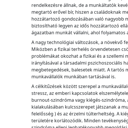
rendelkezésre állnak, de a munkáltatók kev
megtartó erővel bír, hiszen a családoknak me
hozzátartozó gondozásában való nagyobb mu
biztosítható legyen az idős hozzátartozó el
ágazatban munkát vállalni, ahol folyamatos 
A nagy technológiai változások, a növekvő fe
Miközben a fizikai terhelés örvendetesen csö
problémákat okozhat a fizikai és a szellemi
m
irányításával a társadalmi pszichoszociális 
megbetegedések, balesetek miatt. A tartós m
munkavállalók munkában tartásával is.
A célkitűzések között szerepel a munkaválla
stressz, az emberi kapcsolatok elszemélytele
burnout-szindróma vagy kiégés-szindróma, a
kialakulásában kulcsszerepet játszanak a m
felelősség ) és az érzelmi túlterheltség. A k
területére korlátozódik. Minden tevékenység
szindróma elleni leghatékonyabb megoldási 