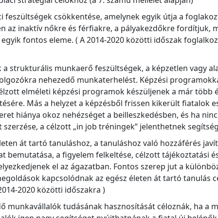
iaci stratégiai célokhoz (a 7. számú mellélet alapján)
szültségek csökkentése, amelynek egyik útja a foglakozta
 inaktív nőkre és férfiakre, a pályakezdőkre fordítjuk, me
 egyik fontos eleme. ( A 2014-2020 közötti időszak foglalkozt
a strukturális munkaerő feszültségek, a képzetlen vagy al
 dolgozókra nehezedő munkaterhelést. Képzési programokkal
lzott elméleti képzési programok készüljenek a már több 
sére. Más a helyzet a képzésből frissen kikerült fiatalok e
et hiánya okoz nehézséget a beilleszkedésben, és ha nincs
zerzése, a célzott „in job tréningek” jelenthetnek segítsé
életen át tartó tanuláshoz, a tanuláshoz való hozzáférés jav
at bemutatása, a figyelem felkeltése, célzott tájékoztatási
yezkedjenek el az ágazatban. Fontos szerep jut a különböz
egoldások kapcsolódnak az egész életen át tartó tanulás cél
2014-2020 közötti időszakra )
dő munkavállalók tudásának hasznosítását céloznák, ha a 