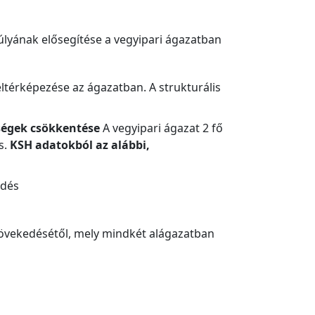
úlyának elősegítése a vegyipari ágazatban
feltérképezése az ágazatban. A strukturális
tségek csökkentése
A vegyipari ágazat 2 fő
s.
KSH adatokból az alábbi,
edés
övekedésétől, mely mindkét alágazatban