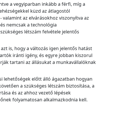
tve a vegyiparban inkább a férfi, míg a
ehézségekkel küzd az átlagostól
alamint az elvárásokhoz viszonyítva az
lés nemcsak a technológia
zükséges létszám felvétele jelentős
azt is, hogy a változás igen jelentős hatást
ók iránti igény, és egyre jobban kiszorul
rják tartani az állásukat a munkavállalóknak
i lehetőségek előtt álló ágazatban hogyan
követően a szükséges létszám biztosítása, a
rtása és az ahhoz vezető lépések
rőnek folyamatosan alkalmazkodnia kell.