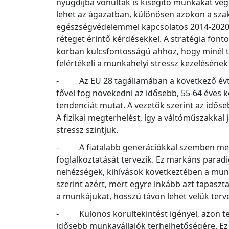
nyugdíjba vonultak is kisegítő munkákat vége
lehet az ágazatban, különösen azokon a szak
egészségvédelemmel kapcsolatos 2014-2020 k
réteget érintő kérdésekkel. A stratégia font
korban kulcsfontosságú ahhoz, hogy minél 
felértékeli a munkahelyi stressz kezeléséne
- Az EU 28 tagállamában a következő évti
fővel fog növekedni az idősebb, 55-64 éves 
tendenciát mutat. A vezetők szerint az idős
A fizikai megterhelést, így a váltóműszakkal
stressz szintjük.
- A fiatalabb generációkkal szemben megb
foglalkoztatását tervezik. Ez markáns parad
nehézségek, kihívások következtében a mun
szerint azért, mert egyre inkább azt tapasz
a munkájukat, hosszú távon lehet velük terv
- Különös körültekintést igényel, azon terül
idősebb munkavállalók terhelhetőségére. Ez