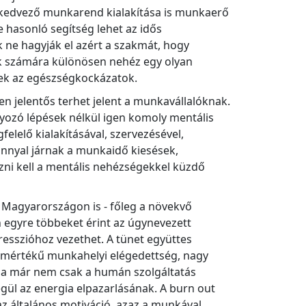
a kedvező munkarend kialakítása is munkaerő
 hasonló segítség lehet az idős
ne hagyják el azért a szakmát, hogy
lók számára különösen nehéz egy olyan
ősek az egészségkockázatok.
en jelentős terhet jelent a munkavállalóknak.
lyozó lépések nélkül igen komoly mentális
elő kialakításával, szervezésével,
ránnyal járnak a munkaidő kiesések,
zni kell a mentális nehézségekkel küzdő
y Magyarországon is - főleg a növekvő
n egyre többeket érint az úgynevezett
sszióhoz vezethet. A tünet együttes
ismértékű munkahelyi elégedettség, nagy
ot ma már nem csak a humán szolgáltatás
gül az energia elpazarlásának. A burn out
 általános motiváció, azaz a munkával,