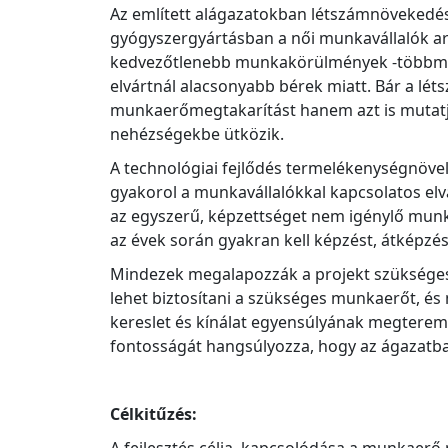
Az említett alágazatokban létszámnövekedés 
gyógyszergyártásban a női munkavállalók ar
kedvezőtlenebb munkakörülmények -többműs
elvártnál alacsonyabb bérek miatt. Bár a l
munkaerőmegtakarítást hanem azt is mutatja,
nehézségekbe ütközik.
A technológiai fejlődés termelékenységnövelő 
gyakorol a munkavállalókkal kapcsolatos elv
az egyszerű, képzettséget nem igénylő munka
az évek során gyakran kell képzést, átképzés
Mindezek megalapozzák a projekt szükségessé
lehet biztosítani a szükséges munkaerőt, és 
kereslet és kínálat egyensúlyának megterem
fontosságát hangsúlyozza, hogy az ágazatba
Célkitűzés: