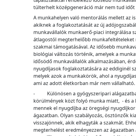
tapasztalattal rendelkező idősebb munkaváll
túlterhelt középgeneráció már nem tud időt 
A munkahelyen való mentorálás mellett az isk
akiknek a foglakoztatását az új adójogszab
munkavállalók munkaerő-piaci integrálása sz
átlagostól megterhelőbb munkafeltételeket 
szakmai támogatásával. Az idősebb munkavál
biológiai változás történik, amelyek a munk
idősödő munkavállalók alkalmazásában, érde
nyugdíjasok foglakoztatására az eddiginél sz
melyek azok a munkakörök, ahol a nyugdíjasok
ami az adott életkorban már nem vállalható.
- Különösen a gyógyszeripari alágazatban i
körülmények közt folyó munka miatt, - és a
mennek el nyugdíjba az öregségi nyugdíjkor
ágazatban. Olyan szabályozás, ösztönzők kial
visszajönnek, akik elhagyták a szakmát. Ehh
megterhelést eredményezzen az ágazatban az 