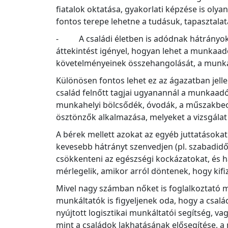
fiatalok oktatása, gyakorlati képzése is oly
fontos terepe lehetne a tudásuk, tapasztala
- A családi életben is adódnak hátrányok a
áttekintést igényel, hogyan lehet a munkaad
követelményeinek összehangolását, a munka 
Különösen fontos lehet ez az ágazatban jell
család felnőtt tagjai ugyanannál a munkaadó
munkahelyi bölcsődék, óvodák, a műszakbeos
ösztönzők alkalmazása, melyeket a vizsgálat
A bérek mellett azokat az egyéb juttatásokat
kevesebb hátrányt szenvedjen (pl. szabadidő
csökkenteni az egészségi kockázatokat, és h
mérlegelik, amikor arról döntenek, hogy kif
Mivel nagy számban nőket is foglalkoztató 
munkáltatók is figyeljenek oda, hogy a csal
nyújtott logisztikai munkáltatói segítség, 
mint a családok lakhatásának elősegítése, a