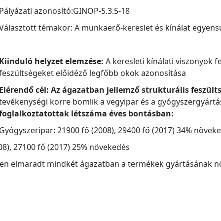
Pályázati azonosító:GINOP-5.3.5-18
Választott témakör: A munkaerő-kereslet és kínálat egyens
Kiinduló helyzet elemzése:
A keresleti kínálati viszonyok 
feszültségeket előidéző legfőbb okok azonosítása
Elérendő cél: Az ágazatban jellemző strukturális feszül
tevékenységi körre bomlik a vegyipar és a gyógyszergyártá
foglalkoztatottak létszáma éves bontásban:
Gyógyszeripar: 21900 fő (2008), 29400 fő (2017) 34% növek
08), 27100 fő (2017) 25% növekedés
ősen elmaradt mindkét ágazatban a termékek gyártásának n