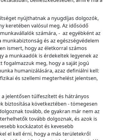
k oktatásban, beilleszkedésében, amire ma a
gítséget nyújthatnak a nyugdíjas dolgozók,
ny keretében valósul meg. Az idősödő
ő munkavállalók számára, - az egyébként az
, a munkabiztonság és az egészségvédelem
en ismert, hogy az életkorral számos
ogy a munkaadók is érdekeltek legyenek az
tt fogalmazzuk meg, hogy a saját jogú
unka humanizálására, azaz definiálni kell:
zikai és szellemi megterhelést jelentsen,
 jelentősen túlfeszített és hátrányos
ek biztosítása következtében - tömegesen
n dolgoznak tovább, de gyakran már nem az
 terhelhetők tovább dolgoznak, és azok is
evesebb kockázatot és kevesebb
 el kell érni, hogy a más területekről