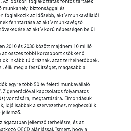
 Az időskori foglakoztatás fontos tartalék
ió munkahelyi biztonsággal és
foglalkozik az idősebb, aktív munkavállalói
gének fenntartása az aktív munkavégző
övekedése az aktív korú népességen belül
 2010 és 2030 között majdnem 10 millió
n az összes többi korcsoport csökkenő
alok inkább túlóráznak, azaz terhelhetőbbek.
el, élik meg a feszültséget, magasabb a
 egyre több 50 év feletti munkavállaló
Y, Z generációval kapcsolatos folyamatos
0+) vonzására, megtartására. Elmondásuk
k, lojálisabbak a szervezethez, megbecsülik
 jellemző.
z ágazatban jellemző terhelésre, és az
atkozó OECD ajánlással. Ismert, hogy a