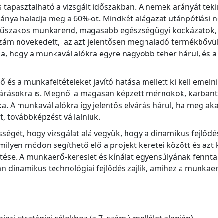
tapasztalható a vizsgált időszakban. A nemek arányát tekin
ánya haladja meg a 60%-ot. Mindkét alágazat utánpótlási n
zakos munkarend, magasabb egészségügyi kockázatok, - v
étszám növekedett, az azt jelentősen meghaladó termékbővü
 hogy a munkavállalókra egyre nagyobb teher hárul, és a s
és a munkafeltételeket javító hatása mellett ki kell emelni 
árásokra is. Megnő a magasan képzett mérnökök, karbantart
. A munkavállalókra így jelentős elvárás hárul, ha meg aka
t, továbbképzést vállalniuk.
gét, hogy vizsgálat alá vegyük, hogy a dinamikus fejlődés
milyen módon segíthető elő a projekt keretei között és azt 
tése. A munkaerő-kereslet és kínálat egyensúlyának fennta
n dinamikus technológiai fejlődés zajlik, amihez a munkae