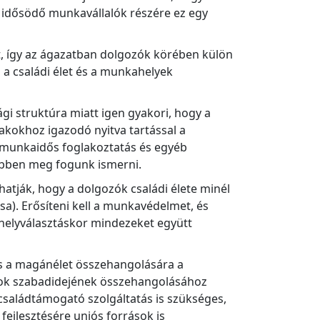
Az idősödő munkavállalók részére ez egy
, így az ágazatban dolgozók körében külön
 a családi élet és a munkahelyek
gi struktúra miatt igen gyakori, hogy a
kokhoz igazodó nyitva tartással a
zmunkaidős foglakoztatás és egyéb
sebben meg fogunk ismerni.
hatják, hogy a dolgozók családi élete minél
a). Erősíteni kell a munkavédelmet, és
ahelyválasztáskor mindezeket együtt
s a magánélet összehangolására a
agok szabadidejének összehangolásához
családtámogató szolgáltatás is szükséges,
ejlesztésére uniós források is