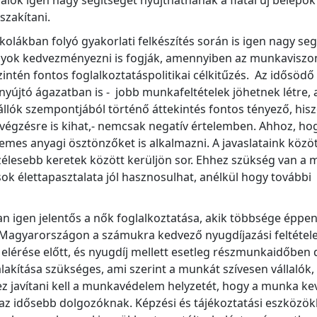
alók igen nagy segítséget nyújthatnának a fiatal új belépő
szakítani.
olákban folyó gyakorlati felkészítés során is igen nagy se
ályok kedvezményezni is fogják, amennyiben az munkaviszo
intén fontos foglalkoztatáspolitikai célkitűzés. Az idősöd
nyújtó ágazatban is - jobb munkafeltételek jöhetnek létre
lók szempontjából történő áttekintés fontos tényező, hisz
avégzésre is kihat,- nemcsak negatív értelemben. Ahhoz, h
mes anyagi ösztönzőket is alkalmazni. A javaslataink közö
élesebb keretek között kerüljön sor. Ehhez szükség van a m
 élettapasztalata jól hasznosulhat, anélkül hogy további fi
gen jelentős a nők foglalkoztatása, akik többsége éppen a
 Magyarországon a számukra kedvező nyugdíjazási feltétel
 elérése előtt, és nyugdíj mellett esetleg részmunkaidőbe
akítása szükséges, ami szerint a munkát szívesen vállalók,
ez javítani kell a munkavédelem helyzetét, hogy a munka k
idősebb dolgozóknak. Képzési és tájékoztatási eszközökkel