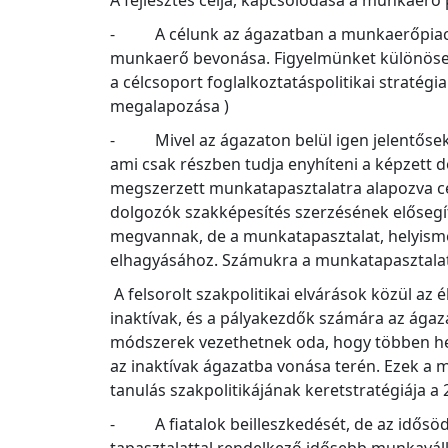
A fejlesztés célja, kapcsolódása a munkaerő p
- A célunk az ágazatban a munkaerőpiaci fe
munkaerő bevonása. Figyelmünket különösen az
a célcsoport foglalkoztatáspolitikai stratégia
megalapozása )
- Mivel az ágazaton belül igen jelentősek 
ami csak részben tudja enyhíteni a képzett
megszerzett munkatapasztalatra alapozva cé
dolgozók szakképesítés szerzésének elősegíté
megvannak, de a munkatapasztalat, helyismer
elhagyásához. Számukra a munkatapasztalat s
A felsorolt szakpolitikai elvárások közül az 
inaktívak, és a pályakezdők számára az ágaz
módszerek vezethetnek oda, hogy többen hel
az inaktívak ágazatba vonása terén. Ezek a m
tanulás szakpolitikájának keretstratégiája a 
- A fiatalok beilleszkedését, de az idősö