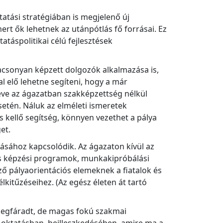
tási stratégiában is megjelenő új
rt ők lehetnek az utánpótlás fő forrásai. Ez
atáspolitikai célú fejlesztések
acsonyan képzett dolgozók alkalmazása is,
 elő lehetne segíteni, hogy a már
éve az ágazatban szakképzettség nélkül
setén. Náluk az elméleti ismeretek
 kellő segítség, könnyen vezethet a pálya
get.
ításához kapcsolódik. Az ágazaton kívül az
 és képzési programok, munkakipróbálási
ő pályaorientációs elemeknek a fiatalok és
kitűzéseihez. (Az egész életen át tartó
megfáradt, de magas fokú szakmai