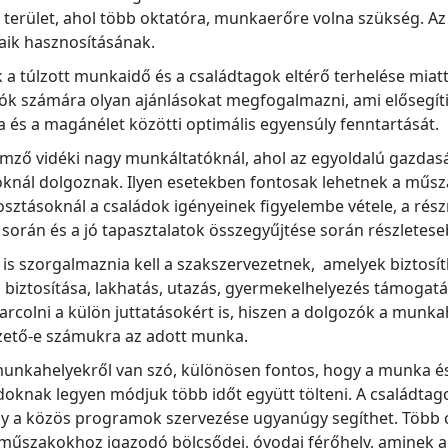
an terület, ahol több oktatóra, munkaerőre volna szükség. 
taik hasznosításának.
 túlzott munkaidő és a családtagok eltérő terhelése miatt
ók számára olyan ajánlásokat megfogalmazni, ami elősegíti
és a magánélet közötti optimális egyensúly fenntartását.
emző vidéki nagy munkáltatóknál, ahol az egyoldalú gazdasá
knál dolgoznak. Ilyen esetekben fontosak lehetnek a műsza
ztásoknál a családok igényeinek figyelembe vétele, a rés
 során és a jó tapasztalatok összegyűjtése során részlete
 is szorgalmaznia kell a szakszervezetnek, amelyek biztosít
 biztosítása, lakhatás, utazás, gyermekelhelyezés támogatás
arcolni a külön juttatásokért is, hiszen a dolgozók a munk
izető-e számukra az adott munka.
munkahelyekről van szó, különösen fontos, hogy a munka é
ádoknak legyen módjuk több időt együtt tölteni. A családt
vagy a közös programok szervezése ugyanúgy segíthet. Több 
 műszakokhoz igazodó bölcsődei, óvodai férőhely, aminek a f