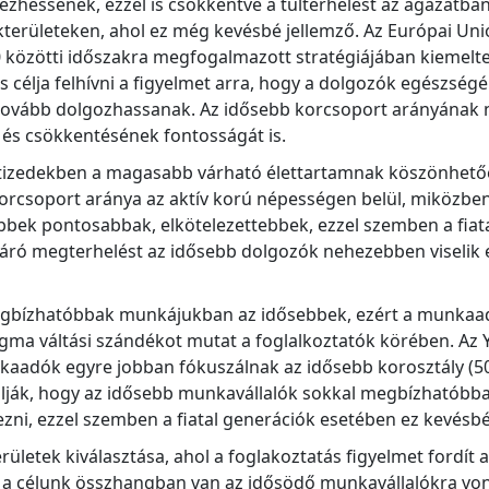
zhessenek, ezzel is csökkentve a túlterhelést az ágazatban.
területeken, ahol ez még kevésbé jellemző. Az Európai Un
özötti időszakra megfogalmazott stratégiájában kiemelten 
os célja felhívni a figyelmet arra, hogy a dolgozók egészsé
tovább dolgozhassanak. Az idősebb korcsoport arányának n
k és csökkentésének fontosságát is.
zedekben a magasabb várható élettartamnak köszönhetően
korcsoport aránya az aktív korú népességen belül, miközbe
ebbek pontosabbak, elkötelezettebbek, ezzel szemben a fiat
 járó megterhelést az idősebb dolgozók nehezebben viselik 
ízhatóbbak munkájukban az idősebbek, ezért a munkaadók
igma váltási szándékot mutat a foglalkoztatók körében. Az 
kaadók egyre jobban fókuszálnak az idősebb korosztály (5
talják, hogy az idősebb munkavállalók sokkal megbízhatóbba
ezni, ezzel szemben a fiatal generációk esetében ez kevésbé
etek kiválasztása, ahol a foglakoztatás figyelmet fordít a
 a célunk összhangban van az idősödő munkavállalókra von