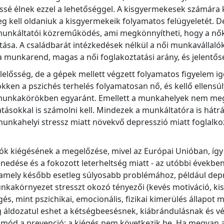
éssé élnek ezzel a lehetőséggel. A kisgyermekesek számár
g kell oldaniuk a kisgyermekeik folyamatos felügyeletét. De
nkáltatói közreműködés, ami megkönnyítheti, hogy a nők 
látása. A családbarát intézkedések nélkül a női munkaválla
a munkarend, magas a női foglakoztatási arány, és jelent
lelősség, de a gépek mellett végzett folyamatos figyelem ig
kken a pszichés terhelés folyamatosan nő, és kellő ellensú
unkakörökben egyaránt. Emellett a munkahelyek nem megfel
hatásokkal is számolni kell. Mindezek a munkáltatóra is hát
unkahelyi stressz miatt növekvő depresszió miatt foglalko
lók kiégésének a megelőzése, mivel az Európai Unióban, íg
nedése és a fokozott leterheltség miatt - az utóbbi évekbe
mely később esetleg súlyosabb problémához, például depre
unkakörnyezet stresszt okozó tényezői (kevés motiváció, k
iégés, mint pszichikai, emocionális, fizikai kimerülés állap
 áldozatul eshet a kétségbeesésnek, kiábrándulásnak és vé
mód a prevenció; a kiégés nem következik be. Ha megvan az