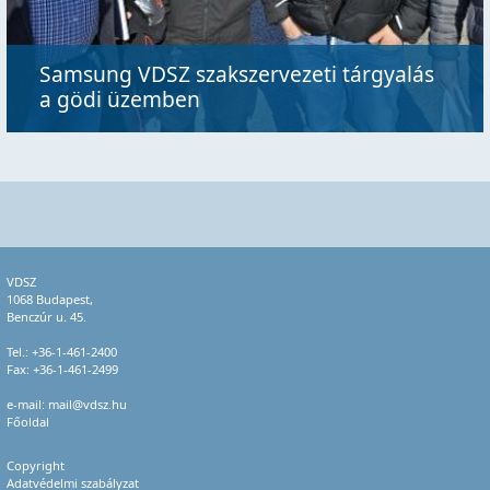
Samsung VDSZ szakszervezeti tárgyalás
a gödi üzemben
VDSZ
1068 Budapest,
Benczúr u. 45.
Tel.:
+36-1-461-2400
Fax: +36-1-461-2499
e-mail:
mail@vdsz.hu
Főoldal
Copyright
Adatvédelmi szabályzat