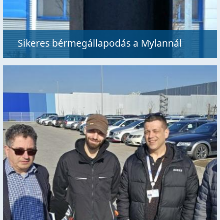
Sikeres bérmegállapodás a Mylannál