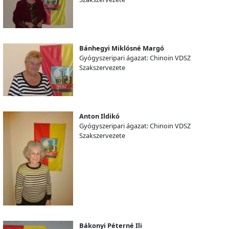
Bánhegyi Miklósné Margó
Gyógyszeripari ágazat: Chinoin VDSZ
Szakszervezete
Anton Ildikó
Gyógyszeripari ágazat: Chinoin VDSZ
Szakszervezete
Bákonyi Péterné Ili