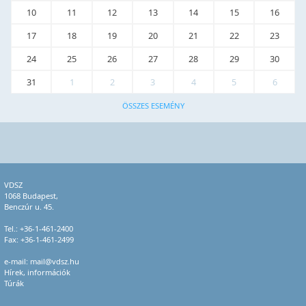
10
11
12
13
14
15
16
17
18
19
20
21
22
23
24
25
26
27
28
29
30
31
1
2
3
4
5
6
ÖSSZES ESEMÉNY
VDSZ
1068 Budapest,
Benczúr u. 45.
Tel.:
+36-1-461-2400
Fax: +36-1-461-2499
e-mail:
mail@vdsz.hu
Hírek, információk
Túrák