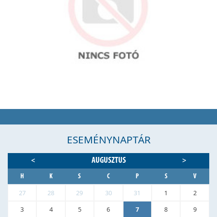
ESEMÉNYNAPTÁR
AUGUSZTUS
<
>
H
K
S
C
P
S
V
27
28
29
30
31
1
2
3
4
5
6
7
8
9