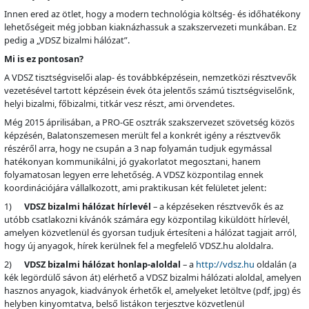
Innen ered az ötlet, hogy a modern technológia költség- és időhatékony
lehetőségeit még jobban kiaknázhassuk a szakszervezeti munkában. Ez
pedig a „VDSZ bizalmi hálózat”.
Mi is ez pontosan?
A VDSZ tisztségviselői alap- és továbbképzésein, nemzetközi résztvevők
vezetésével tartott képzésein évek óta jelentős számú tisztségviselőnk,
helyi bizalmi, főbizalmi, titkár vesz részt, ami örvendetes.
Még 2015 áprilisában, a PRO-GE osztrák szakszervezet szövetség közös
képzésén, Balatonszemesen merült fel a konkrét igény a résztvevők
részéről arra, hogy ne csupán a 3 nap folyamán tudjuk egymással
hatékonyan kommunikálni, jó gyakorlatot megosztani, hanem
folyamatosan legyen erre lehetőség. A VDSZ központilag ennek
koordinációjára vállalkozott, ami praktikusan két felületet jelent:
1)
VDSZ bizalmi hálózat hírlevél
– a képzéseken résztvevők és az
utóbb csatlakozni kívánók számára egy központilag kiküldött hírlevél,
amelyen közvetlenül és gyorsan tudjuk értesíteni a hálózat tagjait arról,
hogy új anyagok, hírek kerülnek fel a megfelelő VDSZ.hu aloldalra.
2)
VDSZ bizalmi hálózat honlap-aloldal
– a
http://vdsz.hu
oldalán (a
kék legördülő sávon át) elérhető a VDSZ bizalmi hálózati aloldal, amelyen
hasznos anyagok, kiadványok érhetők el, amelyeket letöltve (pdf, jpg) és
helyben kinyomtatva, belső listákon terjesztve közvetlenül