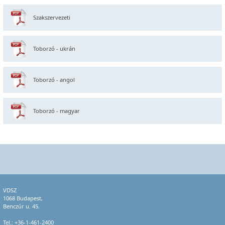
Szakszervezeti
Toborzó - ukrán
Toborzó - angol
Toborzó - magyar
VDSZ
1068 Budapest,
Benczúr u. 45.
Tel.:
+36-1-461-2400