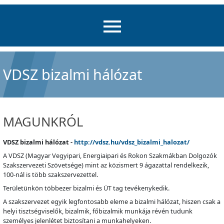
VDSZ bizalmi hálózat
MAGUNKRÓL
VDSZ bizalmi hálózat -
http://vdsz.hu/vdsz_bizalmi_halozat/
A VDSZ (Magyar Vegyipari, Energiaipari és Rokon Szakmákban Dolgozók
Szakszervezeti Szövetsége) mint az közismert 9 ágazattal rendelkezik,
100-nál is több szakszervezettel.
Területünkön többezer bizalmi és ÜT tag tevékenykedik.
A szakszervezet egyik legfontosabb eleme a bizalmi hálózat, hiszen csak a
helyi tisztségviselők, bizalmik, főbizalmik munkája révén tudunk
személyes jelenlétet biztosítani a munkahelyeken.