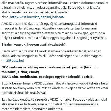
alkalmazhatók. Tagszervezésre, informálásra. Ezeket a dokumentumokat
a bizalmik a helyi viszonyokra adaptálhatják, illetve bővíthetik is. Az
aloldal bejelentkezés után érhető el, közvetlen
címe:
http://vdsz.hu/vdsz_bizalmi_halozat/
A VDSZ bizalmi hálózat tehát egy új háttértámogatási, információ-
megosztási lehetőség, egy közvetlen kapcsolattartási forma, ami
segítheti a helyi tagszakszervezetek bizalmiainak munkáját, így mind a
helyi titkároknak, mind a hálózat egyes tagjainak is segítséget nyújthat.
Bizalmi vagyok, hogyan csatlakozhatok?
Csatlakozni a bizalmik, titkárok számára önkéntesen lehet, ehhez az
alábbi adatok megadása és elküldése szükséges a VDSZ titkárságára
(
mail@vdsz.hu
)
NÉV
, szakszervezet/cég neve, szakszervezeti pozíció (bizalmi,
főbizalmi, titkár, elnök),
EMAIL cím, mobilszám,
esetleges egyéb közlendő, pozíció.
Bízunk benne, hogy a VDSZ bizalmi hálózata hetékonyabbá teheti a helyi
szinten tevékenykedő bizalmik, titkárok munkáját a VDSZ közös szakmai
tudásbázisának kiaknázásával.
Ez a hálózat kiegészítő szerepű a VDSZ honlapja, Facebook oldala, mobil
alkalmazása és hírlevele, azaz a főbb elektronikus kommunikációs
csatornáink mellett, használata önkéntes.