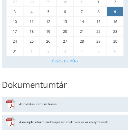
27
28
29
30
31
1
2
3
4
5
6
7
8
9
10
11
12
13
14
15
16
17
18
19
20
21
22
23
24
25
26
27
28
29
30
31
1
2
3
4
5
6
ÖSSZES ESEMÉNY
Dokumentumtár
Az oktatási reform tézisei
A nyugdíjreform szükségességének okai és az elképzelések