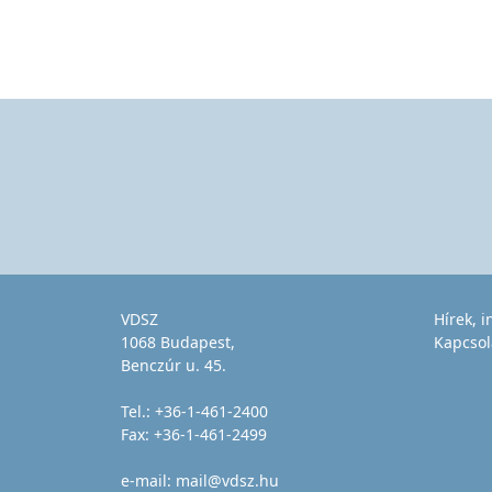
VDSZ
Hírek, 
1068 Budapest,
Kapcsol
Benczúr u. 45.
Tel.:
+36-1-461-2400
Fax: +36-1-461-2499
e-mail:
mail@vdsz.hu