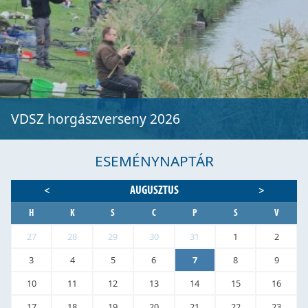
VDSZ horgászverseny 2026
ESEMÉNYNAPTÁR
AUGUSZTUS
<
>
H
K
S
C
P
S
V
27
28
29
30
31
1
2
3
4
5
6
7
8
9
10
11
12
13
14
15
16
17
18
19
20
21
22
23