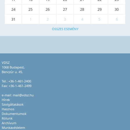
24
25
26
27
28
29
30
31
1
2
3
4
5
6
ÖSSZES ESEMÉNY
VDSZ
1068 Budapest,
Benczúr u. 45.
Tel.:
+36-1-461-2400
Fax: +36-1-461-2499
e-mail:
mail@vdsz.hu
Hírek
Szolgáltatások
Hasznos
Dokumentumok
Rólunk
Archívum
Munkavédelem