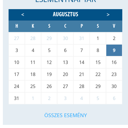
AUGUSZTUS
<
>
H
K
S
C
P
S
V
27
28
29
30
31
1
2
3
4
5
6
7
8
9
10
11
12
13
14
15
16
17
18
19
20
21
22
23
24
25
26
27
28
29
30
31
1
2
3
4
5
6
ÖSSZES ESEMÉNY