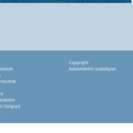
Copyright
tatások
Adatvédelmi szabályzat
s
ntumok
um
édelem
ri Dolgozó
t