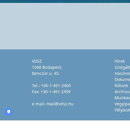
VDSZ
Hírek
1068 Budapest,
Szolgál
Benczúr u. 45.
Haszno
Dokume
Tel.:
+36-1-461-2400
Rólunk
Fax: +36-1-461-2499
Archív
Munkav
e-mail:
mail@vdsz.hu
Vegyipa
Pályáza