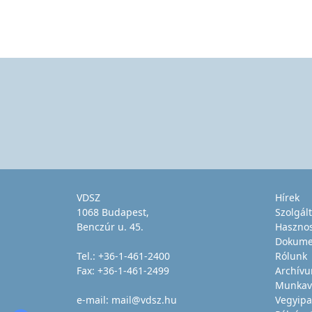
VDSZ
Hírek
1068 Budapest,
Szolgál
Benczúr u. 45.
Haszno
Dokume
Tel.:
+36-1-461-2400
Rólunk
Fax: +36-1-461-2499
Archív
Munkav
e-mail:
mail@vdsz.hu
Vegyipa