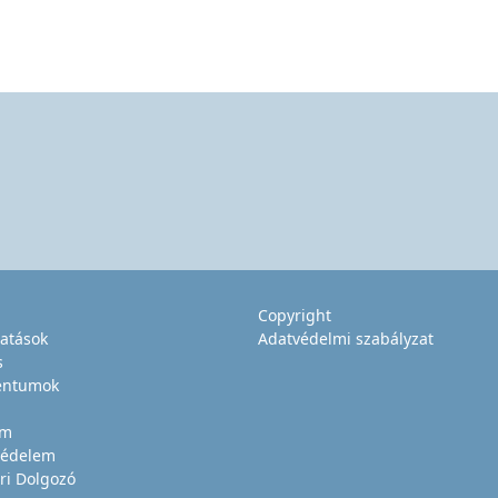
Copyright
tatások
Adatvédelmi szabályzat
s
ntumok
um
édelem
ri Dolgozó