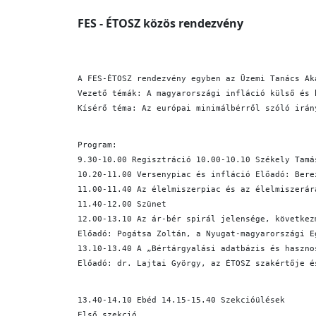
FES - ÉTOSZ közös rendezvény
A FES-ÉTOSZ rendezvény egyben az Üzemi Tanács Ak
Vezető témák: A magyarországi infláció külső és 
Kísérő téma: Az európai minimálbérről szóló irán
Program:
9.30-10.00 Regisztráció 10.00-10.10 Székely Tamá
10.20-11.00 Versenypiac és infláció Előadó: Bere
11.00-11.40 Az élelmiszerpiac és az élelmiszerár
11.40-12.00 Szünet
12.00-13.10 Az ár-bér spirál jelensége, következ
Előadó: Pogátsa Zoltán, a Nyugat-magyarországi E
13.10-13.40 A „Bértárgyalási adatbázis és haszno
Előadó: dr. Lajtai György, az ÉTOSZ szakértője é
13.40-14.10 Ebéd 14.15-15.40 Szekcióülések
Első szekció.