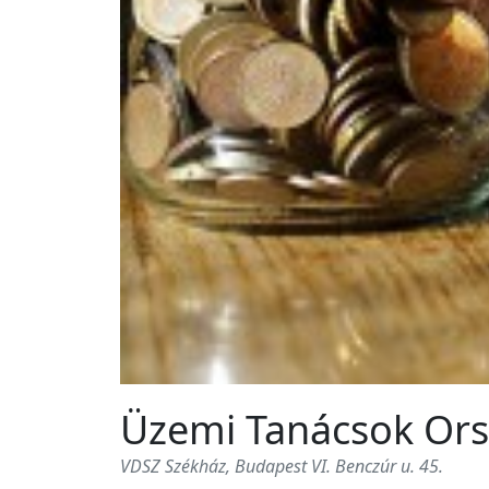
Üzemi Tanácsok Ors
VDSZ Székház, Budapest VI. Benczúr u. 45.