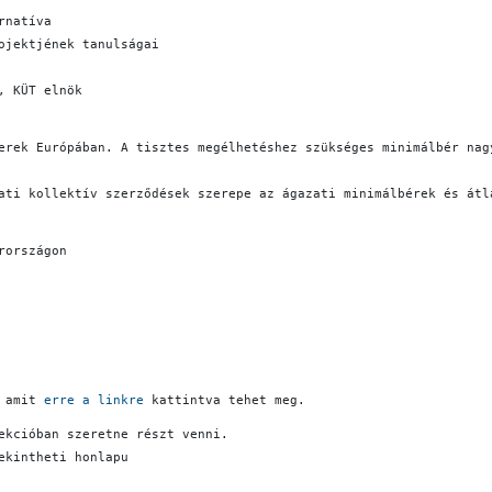
rnatíva
ojektjének tanulságai
, KÜT elnök
erek Európában. A tisztes megélhetéshez szükséges minimálbér nag
ati kollektív szerződések szerepe az ágazati minimálbérek és átl
rországon
 amit 
erre a linkre 
kattintva tehet meg.
ekcióban szeretne részt venni.
ekintheti honlapu