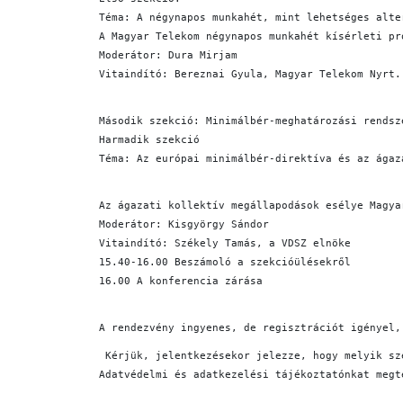
Téma: A négynapos munkahét, mint lehetséges alte
A Magyar Telekom négynapos munkahét kísérleti pr
Moderátor: Dura Mirjam
Vitaindító: Bereznai Gyula, Magyar Telekom Nyrt.
Második szekció: Minimálbér-meghatározási rendsz
Harmadik szekció
Téma: Az európai minimálbér-direktíva és az ágaz
Az ágazati kollektív megállapodások esélye Magya
Moderátor: Kisgyörgy Sándor
Vitaindító: Székely Tamás, a VDSZ elnöke
15.40-16.00 Beszámoló a szekcióülésekről
16.00 A konferencia zárása
A rendezvény ingyenes, de regisztrációt igényel,
 Kérjük, jelentkezésekor jelezze, hogy melyik sz
Adatvédelmi és adatkezelési tájékoztatónkat megt