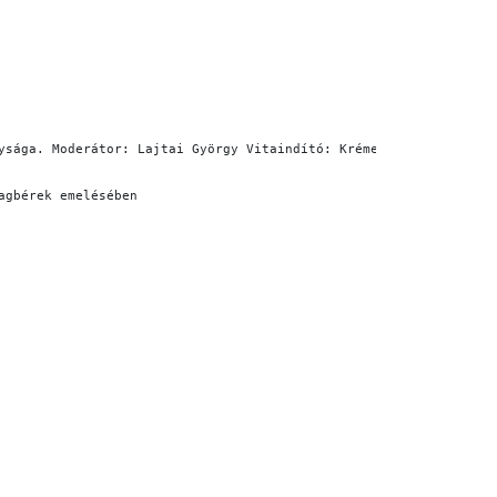
ysága. Moderátor: Lajtai György Vitaindító: Krémer Balázs szocio
agbérek emelésében