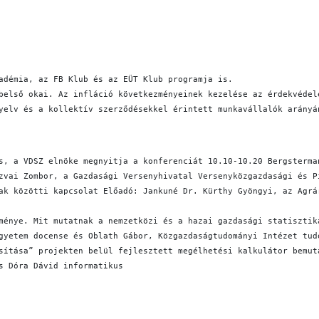
adémia, az FB Klub és az EÜT Klub programja is.
belső okai. Az infláció következményeinek kezelése az érdekvédel
yelv és a kollektív szerződésekkel érintett munkavállalók arányá
s, a VDSZ elnöke megnyitja a konferenciát 10.10-10.20 Bergsterma
zvai Zombor, a Gazdasági Versenyhivatal Versenyközgazdasági és P
ak közötti kapcsolat Előadó: Jankuné Dr. Kürthy Gyöngyi, az Agrá
ménye. Mit mutatnak a nemzetközi és a hazai gazdasági statisztik
gyetem docense és Oblath Gábor, Közgazdaságtudományi Intézet tud
sítása” projekten belül fejlesztett megélhetési kalkulátor bemut
s Dóra Dávid informatikus