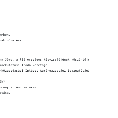
emben.
nak növelése
nn Jörg, a FES országos képviselőjének köszöntője
iackutatási Iroda vezetője
rközgazdasági Intézet Agrárgazdasági Igazgatóságának helyettes v
ák?
ományos főmunkatársa
atása.