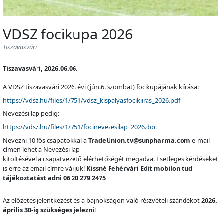
VDSZ focikupa 2026
Tiszavasvári
Tiszavasvári, 2026.06.06.
A VDSZ tiszavasvári 2026. évi (jún.6. szombat) focikupájának kiírása:
https://vdsz.hu/files/1/751/vdsz_kispalyasfocikiiras_2026.pdf
Nevezési lap pedig:
https://vdsz.hu/files/1/751/focinevezesilap_2026.doc
Nevezni 10 fős csapatokkal a
TradeUnion.tv@sunpharma.com
e-mail
címen lehet a Nevezési lap
kitöltésével a csapatvezető elérhetőségét megadva. Esetleges kérdéseket
is erre az email címre várjuk!
Kissné Fehérvári Edit mobilon tud
tájékoztatást adni 06 20 279 2475
Az előzetes jelentkezést és a bajnokságon való részvételi szándékot
2026.
április 30-ig szükséges jelezni
!