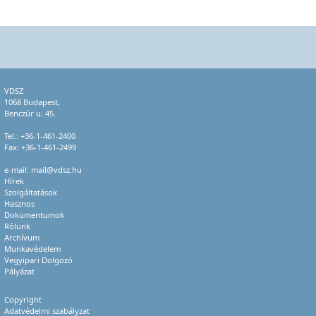
VDSZ
1068 Budapest,
Benczúr u. 45.
Tel.:
+36-1-461-2400
Fax: +36-1-461-2499
e-mail:
mail@vdsz.hu
Hírek
Szolgáltatások
Hasznos
Dokumentumok
Rólunk
Archívum
Munkavédelem
Vegyipari Dolgozó
Pályázat
Copyright
Adatvédelmi szabályzat