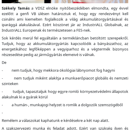
Székely Tamás
a VDSZ elnöke nyitóbeszédében elmondta, egy évvel
ezelőtt a genfi VB ülésen határoztuk el, hogy egy rendezvényt kell
csinálni ami kiemelten foglalkozik a világ akkumulátorgyártásával és
iparággá alakulásával. Ezért köszönet jár az IndustriALL Globalnak, az
IndustriALL Europenak és természetesen a FES-nek.
Sok kérdés merül fel egyáltalán a termékláncban betöltött szerepekről.
Tudjuk, hogy az akkumulátorgyártás kapcsolódik a bányászathoz, az
energetikához legfőképpen a vegyiparhoz és a végtermék bizonyos
részesedése pedig az járműgyártás elemeivé is válnak.
De
- nem tudjuk, hogy mekkora ökológiai lábnyomot fog hagyni
- nem tudjuk miként alakítja a munkaerőpiacot globális és nemzeti
szinteken
- tudjuk, tapasztaljuk hogy egyre romló környezetvédelmi állapotok
alakulnak ki a gyárak körül
- a humán-, munkajogi helyzet is romlik a dolgozók szemszögéből
-
Remélem a válaszokat kaphatunk e kérdésekre a két nap alatt.
A szakszervezeti munka és feladat adott. Ezért van szükség ilyen és