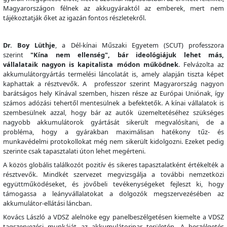
Magyarországon félnek az akkugyáraktól az emberek, mert nem
tájékoztatják őket az igazán fontos részletekről.
Dr. Boy Lüthje
, a Dél-kínai Műszaki Egyetem (SCUT) professzora
szerint
"Kína nem ellenség", bár ideológiájuk lehet más,
vállalataik nagyon is kapitalista módon működnek
. Felvázolta az
akkumulátorgyártás termelési láncolatát is, amely alapján tiszta képet
kaphattak a résztvevők. A professzor szerint Magyarország nagyon
barátságos hely Kínával szemben, hiszen része az Európai Uniónak, így
számos adózási tehertől mentesülnek a befektetők. A kínai vállalatok is
szembesülnek azzal, hogy bár az autók üzemeltetéséhez szükséges
nagyobb akkumulátorok gyártását sikerült megvalósítani, de a
probléma, hogy a gyárakban maximálisan hatékony tűz- és
munkavédelmi protokollokat még nem sikerült kidolgozni. Ezeket pedig
szerinte csak tapasztalati úton lehet megérteni.
A közös globális találkozót pozitív és sikeres tapasztalatként értékelték a
résztvevők. Mindkét szervezet megvizsgálja a további nemzetközi
együttműködéseket, és jövőbeli tevékenységeket fejleszt ki, hogy
támogassa a leányvállalatokat a dolgozók megszervezésében az
akkumulátor-ellátási láncban.
Kovács László a VDSZ alelnöke egy panelbeszélgetésen kiemelte a VDSZ
tagszervezési munkáját az akkumulátoripar területén. A beszélgetés