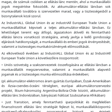
magas, de számuk csökken az ellátási lánc mentén, ahol a munkavállalói
jogok megsértése fokozódik. Az akkumulátor-ellátási láncban sok
munkavállaló továbbra is szervezetlen marad, vagy a tisztességesből a
bizonytalanok közé szorul.
Az IndustriALL Global Union és az industriAll European Trade Union a
munkavállalókat képviseli a teljes akkumulátor-ellátási láncban. Ez
lehetőséget teremt egy átfogó, ágazatokon átívelő és fenntartható
ellátási láncra vonatkozó stratégiára, amely javítja a kellő gondossági
eljárások hatékonyságát, a munkavállalói és emberi jogok érvényesítését,
valamint a tisztességes munkakörülmények előmozdítását.
Az elkövetkező években az IndustriALL Global Union és az IndustriAll
European Trade Union a következőkre összpontosít:
• Uniós szövetség a szakszervezetek összefogására az ellátási láncban a
munkavállalók megszervezése, valamint a munkavállalók alapvető
jogainak és a tisztességes munka előmozdítása érdekében;
(pl. akkumulátor-elektromos áram gyártás Európában, Észak-Amerikában
és Ázsia-csendes-óceáni térségben, európai akkumulátorszervezési
projekt, lítium-háromszög Argentína-Bolívia-Chile között, akkumulátor-
ellátási lánc Indonéziában, bányászati hálózat Szubszaharai Afrikában)
• Just Transition, amely fenntartható iparpolitikát és megfelelően
finanszírozott ellátási lánc stratégiát fejleszt ki, munkavállalóközpontú
munkaerő-alkalmazkodási programokat biztosít, az érintett