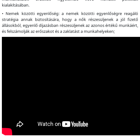
kialakításában.
• Nemek közötti egyenlőség: a nemek közötti egyenlőségre reagáló
stratégia annak biztosítására, hogy a nők részesüljenek a jól fizető
állásokból, egyenlő díjazásban részesüljenek az azonos értékű munkáért,
és felszámolják az erőszakot és a zaklatást a munkahelyeken;