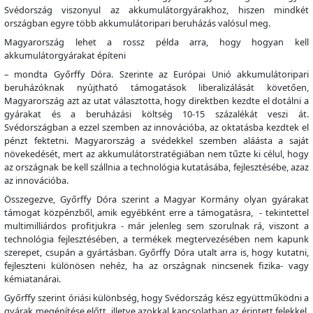
Svédország viszonyul az akkumulátorgyárakhoz, hiszen mindkét
országban egyre több akkumulátoripari beruházás valósul meg.
Magyarország lehet a rossz példa arra, hogy hogyan kell
akkumulátorgyárakat építeni
– mondta Győrffy Dóra. Szerinte az Európai Unió akkumulátoripari
beruházóknak nyújtható támogatások liberalizálását követően,
Magyarország azt az utat választotta, hogy direktben kezdte el dotálni a
gyárakat és a beruházási költség 10-15 százalékát veszi át.
Svédországban a ezzel szemben az innovációba, az oktatásba kezdtek el
pénzt fektetni. Magyarország a svédekkel szemben aláásta a saját
növekedését, mert az akkumulátorstratégiában nem tűzte ki célul, hogy
az országnak be kell szállnia a technológia kutatásába, fejlesztésébe, azaz
az innovációba.
Összegezve, Győrffy Dóra szerint a Magyar Kormány olyan gyárakat
támogat közpénzből, amik egyébként erre a támogatásra, - tekintettel
multimilliárdos profitjukra - már jelenleg sem szorulnak rá, viszont a
technológia fejlesztésében, a termékek megtervezésében nem kapunk
szerepet, csupán a gyártásban. Győrffy Dóra utalt arra is, hogy kutatni,
fejleszteni különösen nehéz, ha az országnak nincsenek fizika- vagy
kémiatanárai.
Győrffy szerint óriási különbség, hogy Svédország kész együttműködni a
gyárak megépítése előtt, illetve azokkal kapcsolatban az érintett felekkel,