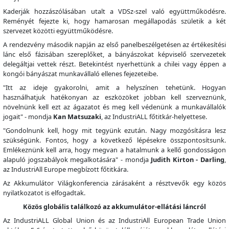
Kaderják hozzászólásában utalt a VDSz-szel való együttműködésre.
Reményét fejezte ki, hogy hamarosan megállapodás születik a két
szervezet közötti együttműködésre.
A rendezvény második napján az első panelbeszélgetésen az értékesítési
lánc első fázisában szereplőket, a bányászokat képviselő szervezetek
delegáltjai vettek részt. Betekintést nyerhettünk a chilei vagy éppen a
kongói bányászat munkavállaló ellenes fejezeteibe.
"Itt az ideje gyakorolni, amit a helyszínen tehetünk. Hogyan
használhatjuk hatékonyan az eszközöket jobban kell szerveznünk,
növelnünk kell ezt az ágazatot és meg kell védenünk a munkavállalók
jogait" - mondja
Kan Matsuzaki
, az IndustriALL főtitkár-helyettese.
"Gondolnunk kell, hogy mit tegyünk ezután. Nagy mozgósításra lesz
szükségünk. Fontos, hogy a következő lépésekre összpontosítsunk.
Emlékeznünk kell arra, hogy megvan a hatalmunk a kellő gondosságon
alapuló jogszabályok megalkotására" - mondja
Judith Kirton - Darling
,
az IndustriAll Europe megbízott főtitkára.
Az Akkumulátor Világkonferencia zárásaként a résztvevők egy közös
nyilatkozatot is elfogadtak.
Közös globális találkozó az akkumulátor-ellátási láncról
Az IndustriALL Global Union és az IndustriAll European Trade Union