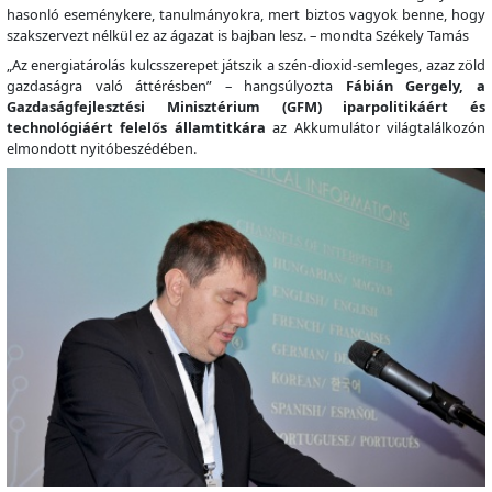
hasonló eseménykere, tanulmányokra, mert biztos vagyok benne, hogy
szakszervezt nélkül ez az ágazat is bajban lesz. – mondta Székely Tamás
„Az energiatárolás kulcsszerepet játszik a szén-dioxid-semleges, azaz zöld
gazdaságra való áttérésben” – hangsúlyozta
Fábián Gergely, a
Gazdaságfejlesztési Minisztérium (GFM) iparpolitikáért és
technológiáért felelős államtitkára
az Akkumulátor világtalálkozón
elmondott nyitóbeszédében.