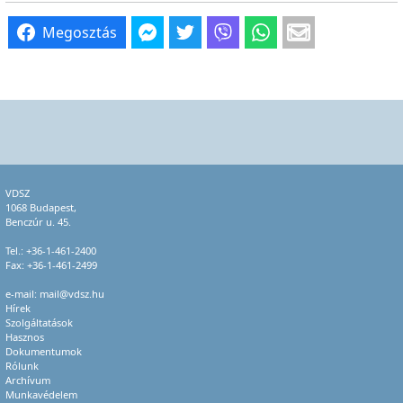
Megosztás
VDSZ
1068 Budapest,
Benczúr u. 45.
Tel.:
+36-1-461-2400
Fax: +36-1-461-2499
e-mail:
mail@vdsz.hu
Hírek
Szolgáltatások
Hasznos
Dokumentumok
Rólunk
Archívum
Munkavédelem