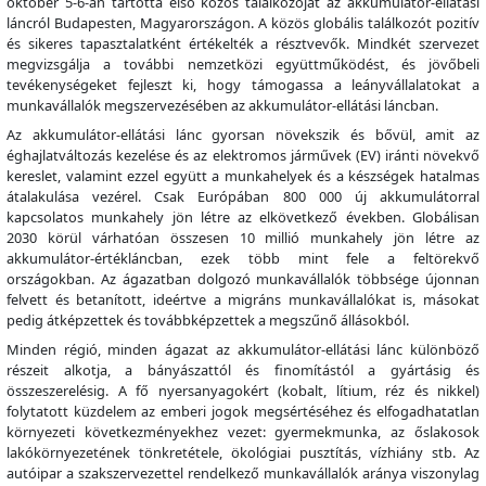
október 5-6-án tartotta első közös találkozóját az akkumulátor-ellátási
láncról Budapesten, Magyarországon. A közös globális találkozót pozitív
és sikeres tapasztalatként értékelték a résztvevők. Mindkét szervezet
megvizsgálja a további nemzetközi együttműködést, és jövőbeli
tevékenységeket fejleszt ki, hogy támogassa a leányvállalatokat a
munkavállalók megszervezésében az akkumulátor-ellátási láncban.
Az akkumulátor-ellátási lánc gyorsan növekszik és bővül, amit az
éghajlatváltozás kezelése és az elektromos járművek (EV) iránti növekvő
kereslet, valamint ezzel együtt a munkahelyek és a készségek hatalmas
átalakulása vezérel. Csak Európában 800 000 új akkumulátorral
kapcsolatos munkahely jön létre az elkövetkező években. Globálisan
2030 körül várhatóan összesen 10 millió munkahely jön létre az
akkumulátor-értékláncban, ezek több mint fele a feltörekvő
országokban. Az ágazatban dolgozó munkavállalók többsége újonnan
felvett és betanított, ideértve a migráns munkavállalókat is, másokat
pedig átképzettek és továbbképzettek a megszűnő állásokból.
Minden régió, minden ágazat az akkumulátor-ellátási lánc különböző
részeit alkotja, a bányászattól és finomítástól a gyártásig és
összeszerelésig. A fő nyersanyagokért (kobalt, lítium, réz és nikkel)
folytatott küzdelem az emberi jogok megsértéséhez és elfogadhatatlan
környezeti következményekhez vezet: gyermekmunka, az őslakosok
lakókörnyezetének tönkretétele, ökológiai pusztítás, vízhiány stb. Az
autóipar a szakszervezettel rendelkező munkavállalók aránya viszonylag