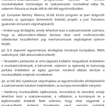
munkahelyeket tisztességes és szakszervezeti munkákkal váltja fel,
valamint fokozza az észak-déli és dél-déli együttműködést;
(pl. European Battery Alliance, IA-IAE közös program az ipari dolgozók
számára az igazságos átmenetről, kísérleti projekt a Just Transition
gyakorlati útmutató végrehajtásáról)
• Emberi jogi átvilágítás, amely lehetővé teszi a szakszervezetek számára,
hogy az akkumulátor-ellátási láncban részt vevő multinacionális
vállalatokat hozzáférhető jogi mechanizmusok segítségével számon
kérjék;
(pl. ILO alapvető egyezményei, átvilágítási törvényei Európában, IRMA
szabványok, GBA akkumulátorútlevél)
• Társadalmi párbeszéd az erős (ágazati) kollektív tárgyalások érdekében
a munkakörülmények, a bérszintek, valamint az egészség és biztonság
javítása érdekében az egész gyorsan növekvő ellátási láncban a
munkavállalók erejének növelésével.
(pl. az IAE-IAG nyilatkozat végrehajtása az együttműködés elmélyítéséről
a szakszervezeti hatalom kiépítésében, az európai minimálbér-irányelv)
• Hatékony munkavállalói tájékoztatás, konzultáció és részvétel, amely
lehetővé teszi a szakszervezetek, a vállalatok, a kormányok és a
legfontosabb érdekelt felek számára, hogy részt vegyenek a
munkavállalók érdekeit figyelembe vevő nemzeti politikák