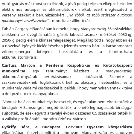
Autógyártás már most sem létezik, a jövő pedig teljesen elképzelhetetlen
elektromos autóipar és akkumulátorok nélkül, ezért megfeszített a
verseny ezekért a beruházásokért.
„Ha ebből, az több százezer autóipari
munkahelyet veszélyeztetne”
– mondta az állímtitkár.
Fábián Gergely előadásában kiemelte, hogy Magyarország 55 százalékkal
csökkenti az üvegházhatású gázok kibocsátásának mértékét 2030-ig,
2050-ig pedig eléri a klímasemlegességet. Megállapította, hogy ebben és
a növekvő igények kielégítésében jelentős szerep hárul a karbonmentes
villamosenergia kiterjedt használatára és a fenntartható
akkumulátorokra is.
Czirfusz Márton a Periféria Közpolitikai és Kutatóközpont
munkatársa
egy tanulmányt készített a magyarországi
akkumulátorgyárak beruházásainak hatásairól. Szerinte a
szakszervezeteknek foglalkozniuk kell az alacsony fizetésekkel, és a
munkahely védelmi kérdésekkel is, például, hogy mennyire vannak kitéve
a dolgozók toxikus anyagoknak.
"Vannak halálos munkahelyi balesetek, és egyáltalán nem elrettentőek a
bírságok. A Samsungot megbüntették, a lehető legmagasabb bírsággal
sújtották, de ezek együtt a tavalyi évben összesen 0,5 százalékát tették ki
a vállalat profitjának" - mondta Czirfusz Márton.
Győrffy Dóra, a Budapesti Corvinus Egyetem közgazdásza
előadásában összehasonlította, ahogyan Magyarország és ahogyan