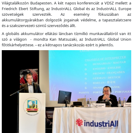
Világtalálkozón Budapesten. A két napos konferenciát a VDSZ mellett a
Friedrich Ebert Stiftung, az IndustriALL Global és az IndustriALL Europe
szövetségek szervezték. Az esemény fókuszában az
akkumulátorgyárakban dolgozók jogainak védelme, a tapasztalatcsere
és a szakszervezeti szintű szerveződés állt.
A globális akkumulátor ellátási láncban tízmillió munkavállalóról van itt
szó a világon - mondta Kan Matsuzaki, az IndustriALL Global Union
főtitkárhelyettese. – ez a kétnapos tanácskozás ezért is jelentős.