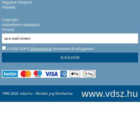
Vegyipari Dolgozó
Pályázat
Copyright
Adatvédelmi szabályzat
Hírlevél
A VDSZ GDPR
tájékoztatóját
elolvastam és elfogadom
www.vdsz.hu
1996-2026. vdsz.hu - Minden jog fenntartva