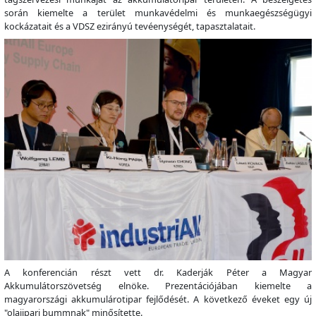
során kiemelte a terület munkavédelmi és munkaegészségügyi
kockázatait és a VDSZ ezirányú tevéenységét, tapasztalatait.
A konferencián részt vett dr. Kaderják Péter a Magyar
Akkumulátorszövetség elnöke. Prezentációjában kiemelte a
magyarországi akkumulárotipar fejlődését. A következő éveket egy új
"olajipari bummnak" minősítette.