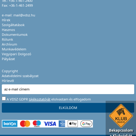
Tel.:
+36-1-461-2400
Fax: +36-1-461-2499
e-mail:
mail@vdsz.hu
Hírek
Szolgáltatások
Hasznos
Dokumentumok
Rólunk
Archívum
Munkavédelem
Vegyipari Dolgozó
Pályázat
Copyright
Adatvédelmi szabályzat
Hírlevél
A VDSZ GDPR
tájékoztatóját
elolvastam és elfogadom
Bekapcsolom
a Klubrádiót