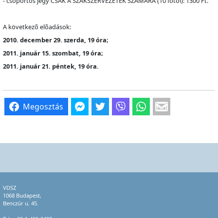
- csoportos jegy CSAK A SZAKSZERVEZETEK SZÁMÁRA (10 f
õ
t
õ
l): 1300 Ft.
A következ
õ
el
õ
adások:
2010. december 29. szerda, 19 óra;
2011. január 15. szombat, 19 óra;
2011. január 21. péntek, 19 óra.
Megosztás
VDSZ
1068 Budapest,
Benczúr u. 45.