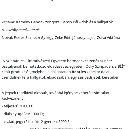
Zenekar
: Kemény Gábor – zongora, Bensó Pál – dob és a hallgatók
Az osztály munkatársai:
Novák Eszter, Selmeczi György, Zeke Edit, Jánossy Lajos, Zsirai Viktória
A
Színház- és Filmm
û
vészeti Egyetem harmadéves zenés színész
osztályának bemutatkozó el
õ
adását az egyetem Ódry Színpadán, a
BÍÍT
cím
û
produkciót, melyben a hallhatatlan
Beatles
zenekar dalai
csendülnek fel a hallgatók el
õ
adásában, egy színpadi játék keretében.
A jegyek rendkívül olcsóak, továbbá igénybe vehet
õ
számtalan
kedvezmény:
- teljesárú: 1700 Ft;
- diák/nyugdíjas: 1300 Ft;
- családi jegy (2 feln
õ
tt-2 gyerek): 3900 Ft;