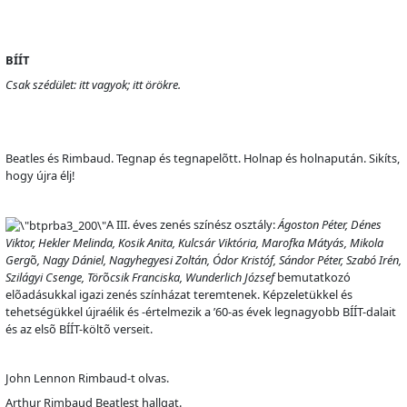
BÍÍT
Csak szédület: itt vagyok; itt örökre.
Beatles és Rimbaud. Tegnap és tegnapel
õ
tt. Holnap és holnapután. Sikíts,
hogy újra élj!
A III. éves zenés színész osztály:
Ágoston Péter, Dénes
Viktor, Hekler Melinda, Kosik Anita, Kulcsár Viktória, Marofka Mátyás, Mikola
Gerg
õ
, Nagy Dániel, Nagyhegyesi Zoltán, Ódor Kristóf, Sándor Péter, Szabó Irén,
Szilágyi Csenge, Tör
õ
csik Franciska, Wunderlich József
bemutatkozó
el
õ
adásukkal igazi zenés színházat teremtenek. Képzeletükkel és
tehetségükkel újraélik és -értelmezik a ’60-as évek legnagyobb BÍÍT-dalait
és az els
õ
BÍÍT-költ
õ
verseit.
John Lennon Rimbaud-t olvas.
Arthur Rimbaud Beatlest hallgat.