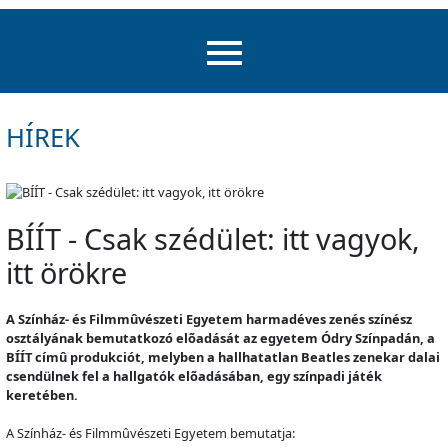
HÍREK
BÍÍT - Csak szédület: itt vagyok,
itt örökre
A Színház- és Filmmûvészeti Egyetem harmadéves zenés színész
osztályának bemutatkozó elõadását az egyetem Ódry Színpadán, a
BÍÍT címû produkciót, melyben a hallhatatlan Beatles zenekar dalai
csendülnek fel a hallgatók elõadásában, egy színpadi játék
keretében.
A Színház- és Filmm
û
vészeti Egyetem bemutatja: