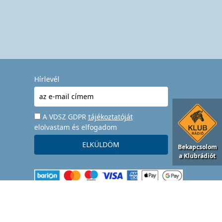
Hírlevél
A VDSZ GDPR
tájékoztatóját
elolvastam és elfogadom
Bekapcsolom
a Klubrádiót
www.vdsz.hu