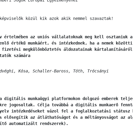
képviselők közül kik azok akik nemmel szavaztak!
v értelmében az uniós vállalatoknak meg kell osztaniuk a
enlő értékű munkáért, és intézkednek, ha a nemek közötti
 fizetési megkülönböztetés áldozatainak kártalanításáról
tatók számára
dvéghi, Kósa, Schaller-Baross, Tóth, Trócsányi
a digitális munkaügyi platformokon dolgozó emberek telje
kre jogosultak. Célja továbbá a digitális munkaerő fennt
yelv intézkedéseket vázol fel a foglalkoztatási státusz 
s elősegítik az átláthatóságot és a méltányosságot az al
ítő automatizált rendszerek).