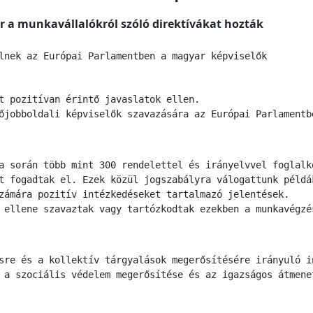
r a munkavállalókról szóló direktívákat hozták
lnek az Európai Parlamentben a magyar képviselők 
t pozitívan érintő javaslatok ellen.
őjobboldali képviselők szavazására az Európai Parlamentb
a során több mint 300 rendelettel és irányelvvel foglalk
t fogadtak el. Ezek közül jogszabályra válogattunk példá
zámára pozitív intézkedéseket tartalmazó jelentések.
 ellene szavaztak vagy tartózkodtak ezekben a munkavégzé
sre és a kollektív tárgyalások megerősítésére irányuló i
 a szociális védelem megerősítése és az igazságos átmene