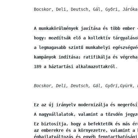
Bocskor, Deli, Deutsch, Gál, Győri, Járóka
A munkakörülmények javítása és több ember 
hogy: mozdítsák elő a kollektív tárgyaláso
a legmagasabb szintű munkahelyi egészségvé
kampányok indítása; ratifikálja és végreha
189 a háztartási alkalmazottakról
.
Bocskor, Deli, Deutsch, Gál, Győri,Gyürk, 
Ez az új irányelv modernizálja és megerősí
A nagyvállalatok, valamint a tőzsdén jegyz
Ez biztosítja, hogy a befektetők és más ér
az emberekre és a környezetre, valamint a 
éghajlatváltozás és egyéb fenntarthatósági