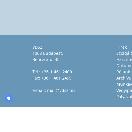
VDSZ
Hírek
1068 Budapest,
Szolgál
Benczúr u. 45.
Haszno
Dokume
Tel.:
+36-1-461-2400
Rólunk
Fax: +36-1-461-2499
Archív
Munkav
e-mail:
mail@vdsz.hu
Vegyipa
Pályáza
1996-2026. vdsz.hu - Minden jog fenntartva