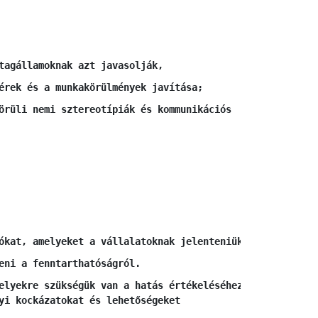
tagállamoknak azt javasolják, 
érek és a munkakörülmények javítása; 
örüli nemi sztereotípiák és kommunikációs 
ókat, amelyeket a vállalatoknak jelenteniük kell. 
eni a fenntarthatóságról. 
elyekre szükségük van a hatás értékeléséhez
yi kockázatokat és lehetőségeket