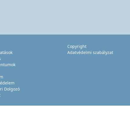
Copyright
tatások
Adatvédelmi szabályzat
s
ntumok
um
édelem
ri Dolgozó
t