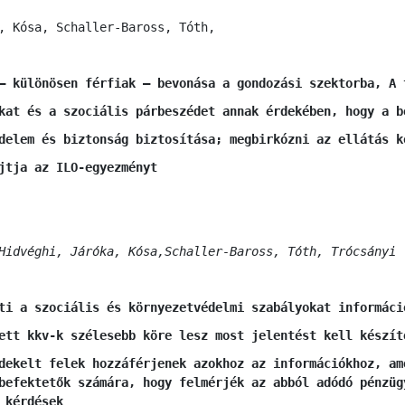
, Kósa, Schaller-Baross, Tóth,
– különösen férfiak – bevonása a gondozási szektorba, A 
kat és a szociális párbeszédet annak érdekében, hogy a b
delem és biztonság biztosítása; megbirkózni az ellátás k
jtja az ILO-egyezményt
Hidvéghi, Járóka, Kósa,Schaller-Baross, Tóth, Trócsányi
ti a szociális és környezetvédelmi szabályokat informáci
ett kkv-k szélesebb köre lesz most jelentést kell készít
dekelt felek hozzáférjenek azokhoz az információkhoz, am
befektetők számára, hogy felmérjék az abból adódó pénzüg
 kérdések