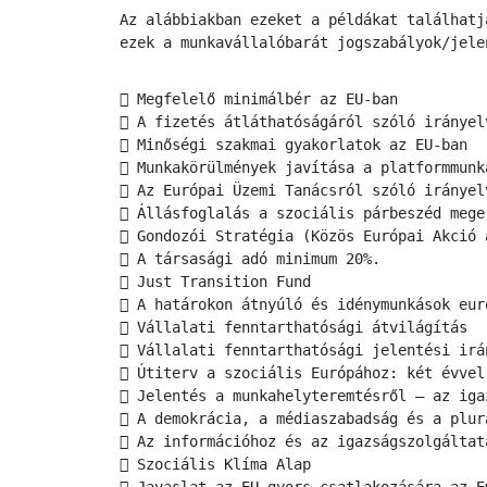
Az alábbiakban ezeket a példákat találhatj
ezek a munkavállalóbarát jogszabályok/jele
 Megfelelő minimálbér az EU-ban
 A fizetés átláthatóságáról szóló irányel
 Minőségi szakmai gyakorlatok az EU-ban
 Munkakörülmények javítása a platformmunk
 Az Európai Üzemi Tanácsról szóló irányel
 Állásfoglalás a szociális párbeszéd mege
 Gondozói Stratégia (Közös Európai Akció 
 A társasági adó minimum 20%.
 Just Transition Fund
 A határokon átnyúló és idénymunkások eur
 Vállalati fenntarthatósági átvilágítás
 Vállalati fenntarthatósági jelentési irá
 Útiterv a szociális Európához: két évvel
 Jelentés a munkahelyteremtésről – az iga
 A demokrácia, a médiaszabadság és a plur
 Az információhoz és az igazságszolgáltat
 Szociális Klíma Alap
 Javaslat az EU gyors csatlakozására az E