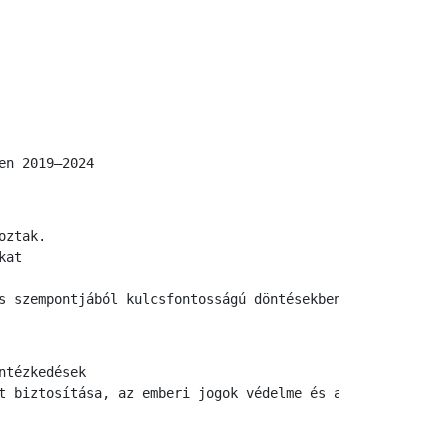
en 2019–2024
oztak.
kat
s szempontjából kulcsfontosságú döntésekben.
ntézkedések
t biztosítása, az emberi jogok védelme és a