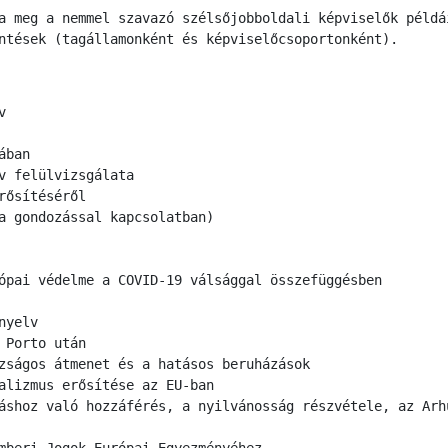
a meg a nemmel szavazó szélsőjobboldali képviselők példá
ntések (tagállamonként és képviselőcsoportonként).
v
ában
v felülvizsgálata
rősítéséről
a gondozással kapcsolatban)
ópai védelme a COVID-19 válsággal összefüggésben
nyelv
 Porto után
zságos átmenet és a hatásos beruházások
alizmus erősítése az EU-ban
áshoz való hozzáférés, a nyilvánosság részvétele, az Arh
mberi Jogok Európai Egyezményéhez