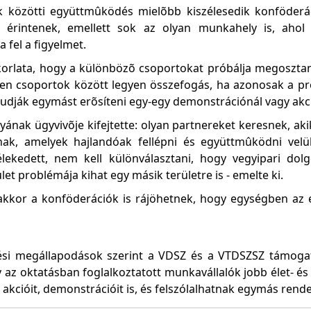
k közötti együttmûködés mielõbb kiszélesedik konföderá
 érintenek, emellett sok az olyan munkahely is, ahol
 fel a figyelmet.
korlata, hogy a különbözõ csoportokat próbálja megosztani
n csoportok között legyen összefogás, ha azonosak a pro
dják egymást erõsíteni egy-egy demonstrációnál vagy akci
ának ügyvivõje kifejtette: olyan partnereket keresnek, a
nak, amelyek hajlandóak fellépni és együttmûködni velü
lekedett, nem kell különválasztani, hogy vegyipari do
t problémája kihat egy másik területre is - emelte ki.
akkor a konföderációk is rájöhetnek, hogy egységben az 
dési megállapodások szerint a VDSZ és a VTDSZSZ támog
az oktatásban foglalkoztatott munkavállalók jobb élet- é
akcióit, demonstrációit is, és felszólalhatnak egymás rend