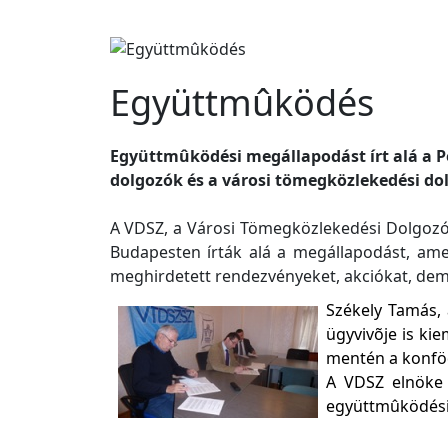
Együttmûködés
Együttmûködési megállapodást írt alá a 
dolgozók és a városi tömegközlekedési dol
A VDSZ, a Városi Tömegközlekedési Dolgozó
Budapesten írták alá a megállapodást, ame
meghirdetett rendezvényeket, akciókat, dem
Székely Tamás,
ügyvivõje is ki
mentén a konföd
A VDSZ elnöke 
együttmûködési