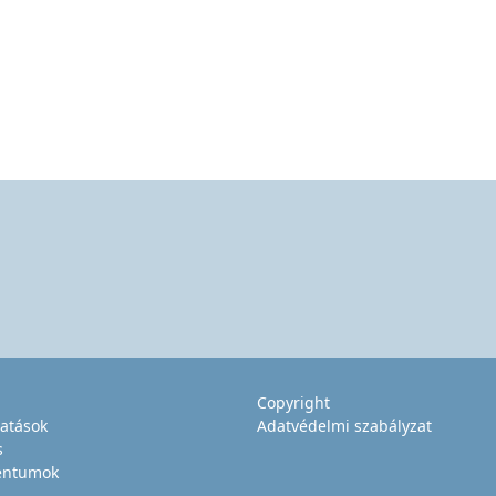
Copyright
tatások
Adatvédelmi szabályzat
s
ntumok