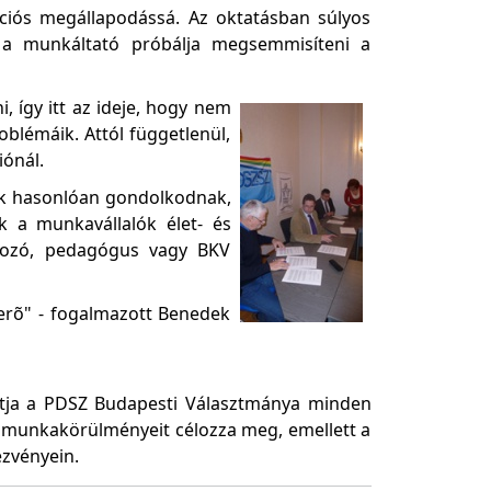
ciós megállapodássá. Az oktatásban súlyos
 a munkáltató próbálja megsemmisíteni a
, így itt az ideje, hogy nem
blémáik. Attól függetlenül,
ónál.
kik hasonlóan gondolkodnak,
k a munkavállalók élet- és
lgozó, pedagógus vagy BKV
erõ" - fogalmazott Benedek
atja a PDSZ Budapesti Választmánya minden
s munkakörülményeit célozza meg, emellett a
ezvényein.