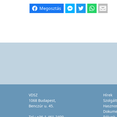
Megosztás
VDSZ
Hírek
1068 Budapest,
Szolgál
Benczúr u. 45.
Haszno
Dokume
Tel.:
+36-1-461-2400
Rólunk