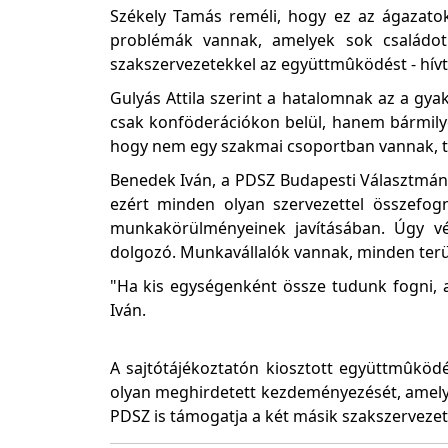
Székely Tamás reméli, hogy ez az ágazato
problémák vannak, amelyek sok családot
szakszervezetekkel az együttmûködést - hívta
Gulyás Attila szerint a hatalomnak az a gya
csak konföderációkon belül, hanem bármilye
hogy nem egy szakmai csoportban vannak, tu
Benedek Iván, a PDSZ Budapesti Választmány
ezért minden olyan szervezettel összefog
munkakörülményeinek javításában. Úgy vé
dolgozó. Munkavállalók vannak, minden terüle
"Ha kis egységenként össze tudunk fogni, 
Iván.
A sajtótájékoztatón kiosztott együttmûkö
olyan meghirdetett kezdeményezését, amely 
PDSZ is támogatja a két másik szakszervezet 