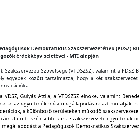
Pedagógusok Demokratikus Szakszervezetének (PDSZ) Bu
gozók érdekképviseletével - MTI alapján
k Szakszervezeti Szövetsége (VTDSZSZ), valamint a PDSZ 
ly egyebek között tartalmazza, hogy a két szakszervezet 
onstrációkat.
 a VDSZ, Gulyás Attila, a VTDSZSZ elnöke, valamint Bene
emelte: az együttmûködési megállapodások azt mutatják, ho
erációk, a különbözõ területeken mûködõ szakszervezetek 
rámutatott: szélesebb körû szakszervezeti együttmûködés
 megállapodást a Pedagógusok Demokratikus Szakszerveze