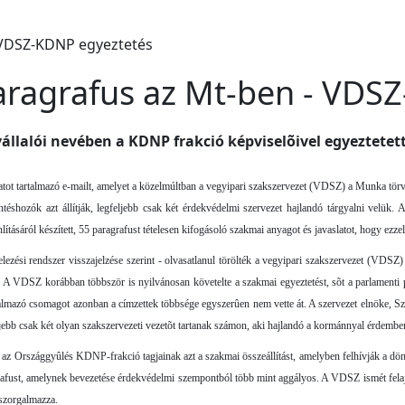
paragrafus az Mt-ben - VDS
állalói nevében a KDNP frakció képviselõivel egyeztete
slatot tartalmazó e-mailt, amelyet a közelmúltban a vegyipari szakszervezet (VDSZ) a Munka t
téshozók azt állítják, legfeljebb csak két érdekvédelmi szervezet hajlandó tárgyalni velük
ásáról készített, 55 paragrafust tételesen kifogásoló szakmai anyagot és javaslatot, hogy ezze
lezési rendszer visszajelzése szerint - olvasatlanul törölték a vegyipari szakszervezet (VDS
za. A VDSZ korábban többször is nyilvánosan követelte a szakmai egyeztetést, sõt a parlamenti 
artalmazó csomagot azonban a címzettek többsége egyszerûen nem vette át. A szervezet elnöke, 
bb csak két olyan szakszervezeti vezetõt tartanak számon, aki hajlandó a kormánnyal érdemben
 az Országgyûlés KDNP-frakció tagjainak azt a szakmai összeállítást, amelyben felhívják a dö
ragrafust, amelynek bevezetése érdekvédelmi szempontból több mint aggályos. A VDSZ ismét felaj
 szorgalmazza.