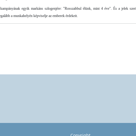
ampányának egyik markáns szlogenjére: "Rosszabbul élünk, mint 4 éve". És a jelek szerin
i legalább a munkahelyén képviselje az emberek érdekeit.
Copyright