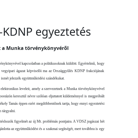
Z-KDNP egyeztetés
tt a Munka törvénykönyvérõl
örvénykönyvével kapcsolatban a politikusoknak küldött. Egyértelmû, hogy
. A vegyipari ágazat képviselõi ma az Országgyûlés KDNP frakciójának
l ismét jelezzék együttmûködési szándékukat.
Z) elektronikus leveleit, amely a szervezetnek a Munka törvénykönyvével
postázón keresztül névre szólóan eljuttatott küldeménnyel is megpróbált
Székely Tamás éppen ezért megdöbbentõnek tartja, hogy ennyi egyeztetési
 tárgyalni.
ntéshozók figyelmét az új Mt. problémás pontjaira. A VDSZ jogászai hét
ánlotta az együttmûködést és a szakmai segítségét, mert továbbra is egy