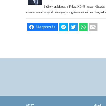
Székely emlékeztet a Fidesz-KDNP közös választási k
szakszervezetek erejének látványos gyengítése miatt már nem lesz, ak
Megosztás
VDSZ
Hírek