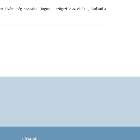
t jövõre még rosszabbul fogunk - szögezi le az elnök -, ráadásul a
Hírlevél