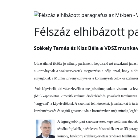
Félszáz elhibázott 
Székely Tamás és Kiss Béla a VDSZ munkav
Olvasatlanul törölte jó néhány parlamenti képviselõ azt a szakmai java
a kormánynak a szakszervezetek megosztása a célja azzal, hogy a dön
átnyújtották a Munka törvénykönyve és a kormányzati célok összehasonlít
Volt képviselõ, aki válaszlevélben megköszönte, sokan viszont - a leve
(Mt.) kapcsolatos kimerítõ szakmai értékelését és javaslatát tartalmaz
"tárgyalni" a képviselõkkel. A szakmai felméréseket, javaslatokat is t
kezdeményezés és segítõ gesztus után a kormányban még mindig legfelje
A legnagyobb ipari szakszervezet képviselõi ma átadták
témába foglalták, s tételesen felsorolták azt az 55 pa
komoly, hatékony érdekegyeztetési rendszer felállítását