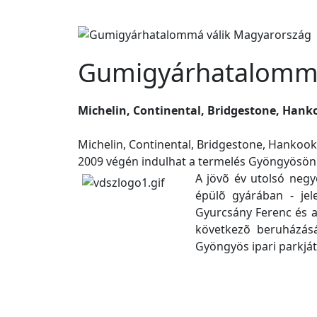
Gumigyárhatalommá
Michelin, Continental, Bridgestone, Han
Michelin, Continental, Bridgestone, Hankoo
2009 végén indulhat a termelés Gyöngyösön
A jövõ év utolsó negy
épülõ gyárában - jel
Gyurcsány Ferenc és a 
következõ beruházásá
Gyöngyös ipari parkját