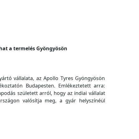
lhat a termelés Gyöngyösön
ártó vállalata, az Apollo Tyres Gyöngyösön
ékoztatón Budapesten. Emlékeztetett arra:
dás született arról, hogy az indiai vállalat
szágon valósítja meg, a gyár helyszínéül