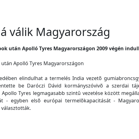
 válik Magyarország
kook után Apolló Tyres Magyarországon 2009 végén indu
k után Apolló Tyres Magyarországon
edében elindulhat a termelés India vezetõ gumiabroncsgy
entette be Daróczi Dávid kormányszóvivõ a szerdai táj
Apollo Tyres legmagasabb szintû vezetése között megállapo
t - egyben elsõ európai termelõkapacitását - Magyaror
 választották.