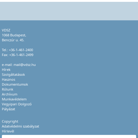
VDSZ
1068 Budapest,
Benczúr u. 45.
Tel.:
+36-1-461-2400
Fax: +36-1-461-2499
e-mail:
mail@vdsz.hu
Hírek
Szolgáltatások
Hasznos
Dokumentumok
Rólunk
Archívum
Munkavédelem
Vegyipari Dolgozó
Pályázat
Copyright
Adatvédelmi szabályzat
Hírlevél