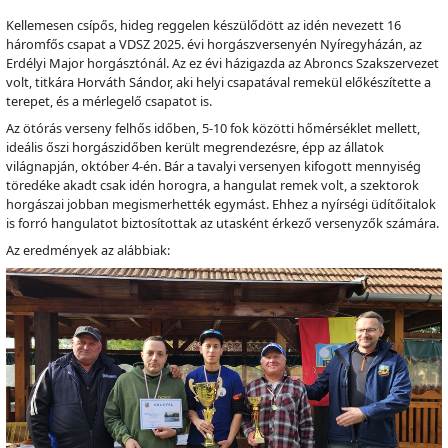
Kellemesen csípős, hideg reggelen készülődött az idén nevezett 16
háromfős csapat a VDSZ 2025. évi horgászversenyén Nyíregyházán, az
Erdélyi Major horgásztónál. Az ez évi házigazda az Abroncs Szakszervezet
volt, titkára Horváth Sándor, aki helyi csapatával remekül előkészítette a
terepet, és a mérlegelő csapatot is.
Az ötórás verseny felhős időben, 5-10 fok közötti hőmérséklet mellett,
ideális őszi horgászidőben került megrendezésre, épp az állatok
világnapján, október 4-én. Bár a tavalyi versenyen kifogott mennyiség
töredéke akadt csak idén horogra, a hangulat remek volt, a szektorok
horgászai jobban megismerhették egymást. Ehhez a nyírségi üdítőitalok
is forró hangulatot biztosítottak az utasként érkező versenyzők számára.
Az eredmények az alábbiak: