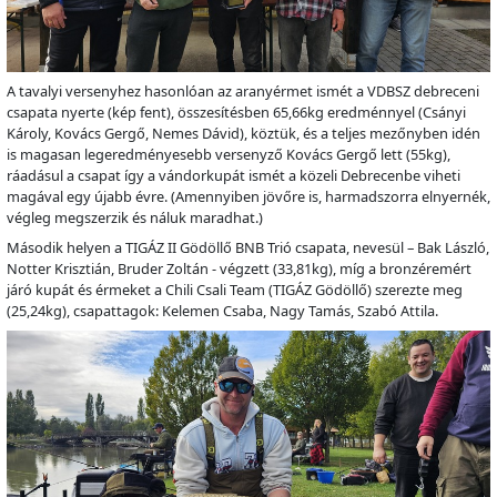
A tavalyi versenyhez hasonlóan az aranyérmet ismét a VDBSZ debreceni
csapata nyerte (kép fent), összesítésben 65,66kg eredménnyel (Csányi
Károly, Kovács Gergő, Nemes Dávid), köztük, és a teljes mezőnyben idén
is magasan legeredményesebb versenyző Kovács Gergő lett (55kg),
ráadásul a csapat így a vándorkupát ismét a közeli Debrecenbe viheti
magával egy újabb évre. (Amennyiben jövőre is, harmadszorra elnyernék,
végleg megszerzik és náluk maradhat.)
Második helyen a TIGÁZ II Gödöllő BNB Trió csapata, nevesül – Bak László,
Notter Krisztián, Bruder Zoltán - végzett (33,81kg), míg a bronzéremért
járó kupát és érmeket a Chili Csali Team (TIGÁZ Gödöllő) szerezte meg
(25,24kg), csapattagok: Kelemen Csaba, Nagy Tamás, Szabó Attila.