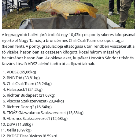
A legnagyobb halért járó trófeát egy 10,43kg-os ponty sikeres kifogásával
nyerte el Nagy Tamás, a bronzérmes Chili Csali Team oszlopos tagja
(képen fent). A ponty, gratulációja eltátogása után rendben visszakerült a
tó vizébe, hasonlóan az összesen kifogott, közel három mázsányi
haltársához hasonlóan. Az okleveleket, kupákat Horváth Sándor titkár és
Kovács László VDSZ-alelnök adta át a díjazottaknak.
VDBSZ (65,66kg)
BNB Trió (33,81kg)
Chili Csali Team (25,24kg)
Halaspack1 (24,2kg)
Richter Budapest (21,68kg)
Viscosa Szakszervezet (20,94kg)
Richter Dorog2 (16,64kg)
TIGÁZ Gázszakmai Szakszervezet (15,85kg)
Abroncs Szakszervezet1 (12,63kg)
DIPA (11,38kg)
Xellia (8,97kg)
PKDSZ Tiszaújváros (8,59kg)