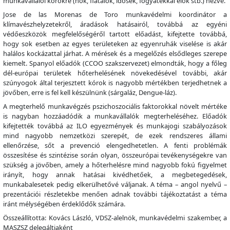
munkavállalói körökre (nők, fiatalok, idősek, fogyatékkal élők stb.) nézve.
Jose de las Morenas de Toro munkavédelmi koordinátor a
klímavészhelyzetekről, áradások hatásairól, továbbá az egyéni
védőeszközök megfelelőségéről tartott előadást, kifejtette továbbá,
hogy sok esetben az egyes területeken az egyenruhák viselése is akár
halálos kockázattal járhat. A mérések és a megelőzés elsődleges szerepe
kiemelt. Spanyol előadók (CCOO szakszervezet) elmondták, hogy a főleg
dél-európai területek hőterhelésének növekedésével további, akár
szúnyogok által terjesztett kórok is nagyobb mértékben terjedhetnek a
jövőben, erre is fel kell készülnünk (sárgaláz, Dengue-láz).
A megterhelő munkavégzés pszichoszociális faktorokkal növelt mértéke
is nagyban hozzáadódik a munkavállalók megterheléséhez. Előadók
kifejtették továbbá az ILO egyezmények és munkajogi szabályozások
mind nagyobb nemzetközi szerepét, de ezek rendszeres állami
ellenőrzése, sőt a prevenció elengedhetetlen. A fenti problémák
összesítése és szintézise során olyan, összeurópai tevékenységekre van
szükség a jövőben, amely a hőterhelésre mind nagyobb fokú figyelmet
irányít, hogy annak hatásai kivédhetőek, a megbetegedések,
munkabalesetek pedig elkerülhetővé váljanak. A téma – angol nyelvű –
prezentációi részletekbe menően adnak további tájékoztatást a téma
iránt mélységében érdeklődők számára.
Összeállította: Kovács László, VDSZ-alelnök, munkavédelmi szakember, a
MASZSZ delegáltjaként