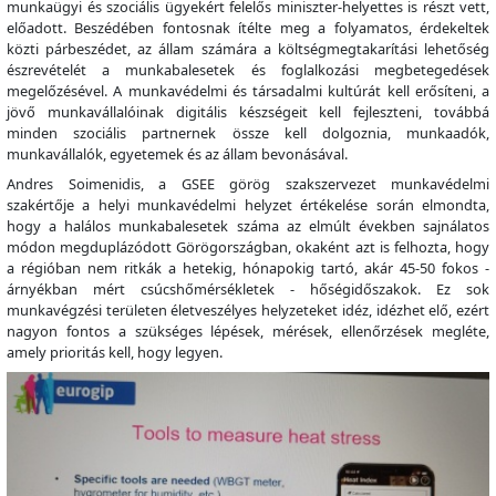
munkaügyi és szociális ügyekért felelős miniszter-helyettes is részt vett,
előadott. Beszédében fontosnak ítélte meg a folyamatos, érdekeltek
közti párbeszédet, az állam számára a költségmegtakarítási lehetőség
észrevételét a munkabalesetek és foglalkozási megbetegedések
megelőzésével. A munkavédelmi és társadalmi kultúrát kell erősíteni, a
jövő munkavállalóinak digitális készségeit kell fejleszteni, továbbá
minden szociális partnernek össze kell dolgoznia, munkaadók,
munkavállalók, egyetemek és az állam bevonásával.
Andres Soimenidis, a GSEE görög szakszervezet munkavédelmi
szakértője a helyi munkavédelmi helyzet értékelése során elmondta,
hogy a halálos munkabalesetek száma az elmúlt években sajnálatos
módon megduplázódott Görögországban, okaként azt is felhozta, hogy
a régióban nem ritkák a hetekig, hónapokig tartó, akár 45-50 fokos -
árnyékban mért csúcshőmérsékletek - hőségidőszakok. Ez sok
munkavégzési területen életveszélyes helyzeteket idéz, idézhet elő, ezért
nagyon fontos a szükséges lépések, mérések, ellenőrzések megléte,
amely prioritás kell, hogy legyen.