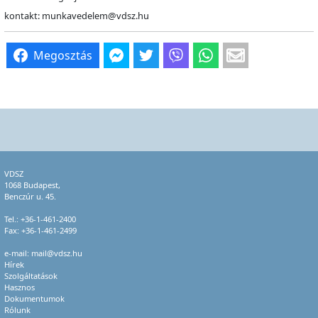
kontakt: munkavedelem@vdsz.hu
Megosztás
VDSZ
1068 Budapest,
Benczúr u. 45.
Tel.:
+36-1-461-2400
Fax: +36-1-461-2499
e-mail:
mail@vdsz.hu
Hírek
Szolgáltatások
Hasznos
Dokumentumok
Rólunk