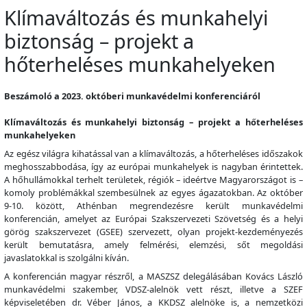
Klímaváltozás és munkahelyi
biztonság – projekt a
hőterheléses munkahelyeken
Beszámoló a 2023. októberi munkavédelmi konferenciáról
Klímaváltozás és munkahelyi biztonság – projekt a hőterheléses
munkahelyeken
Az egész világra kihatással van a klímaváltozás, a hőterheléses időszakok
meghosszabbodása, így az európai munkahelyek is nagyban érintettek.
A hőhullámokkal terhelt területek, régiók – ideértve Magyarországot is –
komoly problémákkal szembesülnek az egyes ágazatokban. Az október
9-10. között, Athénban megrendezésre került munkavédelmi
konferencián, amelyet az Európai Szakszervezeti Szövetség és a helyi
görög szakszervezet (GSEE) szervezett, olyan projekt-kezdeményezés
került bemutatásra, amely felmérési, elemzési, sőt megoldási
javaslatokkal is szolgálni kíván.
A konferencián magyar részről, a MASZSZ delegálásában Kovács László
munkavédelmi szakember, VDSZ-alelnök vett részt, illetve a SZEF
képviseletében dr. Véber János, a KKDSZ alelnöke is, a nemzetközi