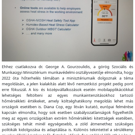
Ehhez csatlakozva dr. George A. Gourzoulidis, a görög Szociális és
Munkaügyi Minisztérium munkavédelmi osztályvezetője elmondta, hogy
2022 óta hőterhelés témában a minisztériumaik dolgoznak a téma
megoldásán, a jelen kialakítás alatt lévő nemzetközi projekt pedig pont
erre fókuszál. A kis- és középvállalkozások esetén mobilapplikációkkal
lehetséges feltölteni az egyes munkaintenzitásokhoz tartozó
hőmérsékleti értékeket, amely költséghatékony megoldás lehet más
országok esetében is. Diana Cop, egy litván kutató, európai felmérése
kapcsán elmondta, hogy sok esetben szabályozatlanságok figyelhetők
meg az egyes országokban extrém hőmérsékleti kitettségek esetében,
szükséges tehát minél egységesebb, a zöld átmenethez szükséges
politikák kidolgozása és adaptálása is. Különös tekintettel a sérülékeny