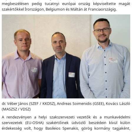
megbeszélésen pedig tucatnyi európai ország képviseltette magát
szakértőkkel Írországon, Belgiumon és Máltán át Franciaországig.
dr. Véber János (SZEF / KKDSZ),
Andreas Soimenidis (GSEE)
, Kovács László
(MASZSZ / VDSZ)
A rendezvényen a helyi szakszervezeti vezetők és a munkavédelmi
szervezetek (EU-OSHA) szakértőinek üdvözlő beszédein kívül külön
érdekesség volt, hogy Basileios Spenakis, görög kormány tagjaként,