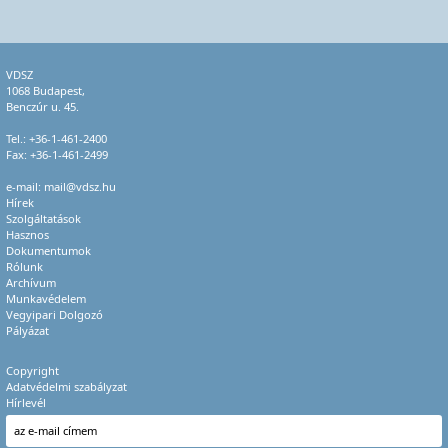
VDSZ
1068 Budapest,
Benczúr u. 45.
Tel.:
+36-1-461-2400
Fax: +36-1-461-2499
e-mail:
mail@vdsz.hu
Hírek
Szolgáltatások
Hasznos
Dokumentumok
Rólunk
Archívum
Munkavédelem
Vegyipari Dolgozó
Pályázat
Copyright
Adatvédelmi szabályzat
Hírlevél