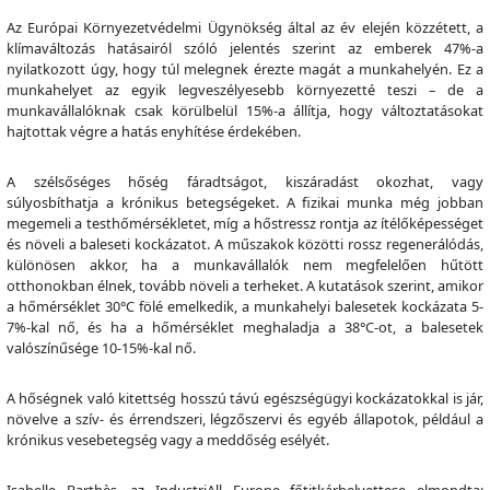
Az Európai Környezetvédelmi Ügynökség által az év elején közzétett, a
klímaváltozás hatásairól szóló jelentés szerint az emberek 47%-a
nyilatkozott úgy, hogy túl melegnek érezte magát a munkahelyén. Ez a
munkahelyet az egyik legveszélyesebb környezetté teszi – de a
munkavállalóknak csak körülbelül 15%-a állítja, hogy változtatásokat
hajtottak végre a hatás enyhítése érdekében.
A szélsőséges hőség fáradtságot, kiszáradást okozhat, vagy
súlyosbíthatja a krónikus betegségeket. A fizikai munka még jobban
megemeli a testhőmérsékletet, míg a hőstressz rontja az ítélőképességet
és növeli a baleseti kockázatot. A műszakok közötti rossz regenerálódás,
különösen akkor, ha a munkavállalók nem megfelelően hűtött
otthonokban élnek, tovább növeli a terheket. A kutatások szerint, amikor
a hőmérséklet 30°C fölé emelkedik, a munkahelyi balesetek kockázata 5-
7%-kal nő, és ha a hőmérséklet meghaladja a 38°C-ot, a balesetek
valószínűsége 10-15%-kal nő.
A hőségnek való kitettség hosszú távú egészségügyi kockázatokkal is jár,
növelve a szív- és érrendszeri, légzőszervi és egyéb állapotok, például a
krónikus vesebetegség vagy a meddőség esélyét.
Isabelle Barthès, az IndustriAll Europe főtitkárhelyettese elmondta: