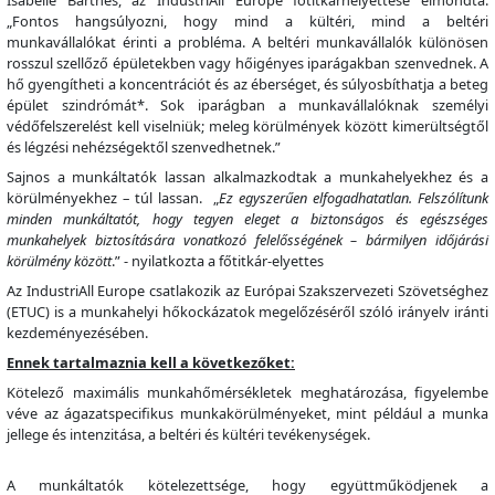
„Fontos hangsúlyozni, hogy mind a kültéri, mind a beltéri
munkavállalókat érinti a probléma. A beltéri munkavállalók különösen
rosszul szellőző épületekben vagy hőigényes iparágakban szenvednek. A
hő gyengítheti a koncentrációt és az éberséget, és súlyosbíthatja a beteg
épület szindrómát*. Sok iparágban a munkavállalóknak személyi
védőfelszerelést kell viselniük; meleg körülmények között kimerültségtől
és légzési nehézségektől szenvedhetnek.”
Sajnos a munkáltatók lassan alkalmazkodtak a munkahelyekhez és a
körülményekhez – túl lassan. „
Ez egyszerűen elfogadhatatlan. Felszólítunk
minden munkáltatót, hogy tegyen eleget a biztonságos és egészséges
munkahelyek biztosítására vonatkozó felelősségének – bármilyen időjárási
körülmény között
.” - nyilatkozta a főtitkár-elyettes
Az IndustriAll Europe csatlakozik az Európai Szakszervezeti Szövetséghez
(ETUC) is a munkahelyi hőkockázatok megelőzéséről szóló irányelv iránti
kezdeményezésében.
Ennek tartalmaznia kell a következőket:
Kötelező maximális munkahőmérsékletek meghatározása, figyelembe
véve az ágazatspecifikus munkakörülményeket, mint például a munka
jellege és intenzitása, a beltéri és kültéri tevékenységek.
A munkáltatók kötelezettsége, hogy együttműködjenek a