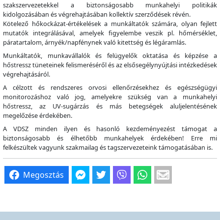
szakszervezetekkel a biztonságosabb munkahelyi politikák
kidolgozásában és végrehajtásában kollektív szerződések révén.
Kötelező hőkockázat-értékelések a munkáltatók számára, olyan fejlett
mutatók integrálásával, amelyek figyelembe veszik pl. hőmérséklet,
páratartalom, árnyék/napfénynek való kitettség és légáramlás.
Munkáltatók, munkavállalók és felügyelők oktatása és képzése a
hőstressz tüneteinek felismeréséről és az elsősegélynyújtási intézkedések
végrehajtásáról.
A célzott és rendszeres orvosi ellenőrzésekhez és egészségügyi
monitorozáshoz való jog, amelyekre szükség van a munkahelyi
hőstressz, az UV-sugárzás és más betegségek aluljelentésének
megelőzése érdekében.
A VDSZ minden ilyen és hasonló kezdeményezést támogat a
biztonságosabb és élhetőbb munkahelyek érdekében! Erre mi
felkészültek vagyunk szakmailag és tagszervezeteink támogatásában is.
Megosztás