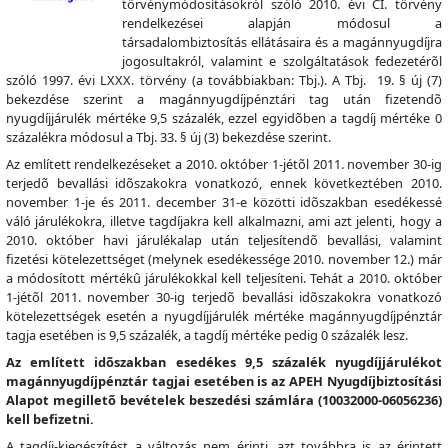
törvénymódosításokról szóló 2010. évi CI. törvény
rendelkezései alapján módosul a
társadalombiztosítás ellátásaira és a magánnyugdíjra
jogosultakról, valamint e szolgáltatások fedezetérõl
szóló 1997. évi LXXX. törvény (a továbbiakban: Tbj.). A Tbj. 19. § új (7)
bekezdése szerint a magánnyugdíjpénztári tag után fizetendõ
nyugdíjjárulék mértéke 9,5 százalék, ezzel egyidõben a tagdíj mértéke 0
százalékra módosul a Tbj. 33. § új (3) bekezdése szerint.
Az említett rendelkezéseket a 2010. október 1-jétõl 2011. november 30-ig
terjedõ bevallási idõszakokra vonatkozó, ennek következtében 2010.
november 1-je és 2011. december 31-e közötti idõszakban esedékessé
váló járulékokra, illetve tagdíjakra kell alkalmazni, ami azt jelenti, hogy a
2010. október havi járulékalap után teljesítendõ bevallási, valamint
fizetési kötelezettséget (melynek esedékessége 2010. november 12.) már
a módosított mértékû járulékokkal kell teljesíteni. Tehát a 2010. október
1-jétõl 2011. november 30-ig terjedõ bevallási idõszakokra vonatkozó
kötelezettségek esetén a nyugdíjjárulék mértéke magánnyugdíjpénztár
tagja esetében is 9,5 százalék, a tagdíj mértéke pedig 0 százalék lesz.
Az említett idõszakban esedékes 9,5 százalék nyugdíjjárulékot
magánnyugdíjpénztár tagjai esetében is az APEH Nyugdíjbiztosítási
Alapot megilletõ bevételek beszedési számlára (10032000-06056236)
kell befizetni.
A tagdíj-kiegészítést a változás nem érinti, azt továbbra is az érintett