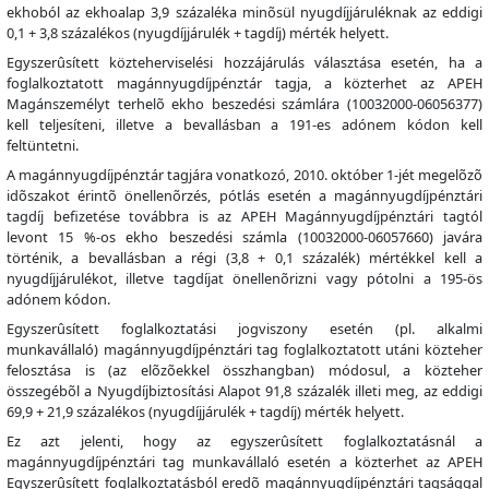
ekhoból az ekhoalap 3,9 százaléka minõsül nyugdíjjáruléknak az eddigi
0,1 + 3,8 százalékos (nyugdíjjárulék + tagdíj) mérték helyett.
Egyszerûsített közteherviselési hozzájárulás választása esetén, ha a
foglalkoztatott magánnyugdíjpénztár tagja, a közterhet az APEH
Magánszemélyt terhelõ ekho beszedési számlára (10032000-06056377)
kell teljesíteni, illetve a bevallásban a 191-es adónem kódon kell
feltüntetni.
A magánnyugdíjpénztár tagjára vonatkozó, 2010. október 1-jét megelõzõ
idõszakot érintõ önellenõrzés, pótlás esetén a magánnyugdíjpénztári
tagdíj befizetése továbbra is az APEH Magánnyugdíjpénztári tagtól
levont 15 %-os ekho beszedési számla (10032000-06057660) javára
történik, a bevallásban a régi (3,8 + 0,1 százalék) mértékkel kell a
nyugdíjjárulékot, illetve tagdíjat önellenõrizni vagy pótolni a 195-ös
adónem kódon.
Egyszerûsített foglalkoztatási jogviszony esetén (pl. alkalmi
munkavállaló) magánnyugdíjpénztári tag foglalkoztatott utáni közteher
felosztása is (az elõzõekkel összhangban) módosul, a közteher
összegébõl a Nyugdíjbiztosítási Alapot 91,8 százalék illeti meg, az eddigi
69,9 + 21,9 százalékos (nyugdíjjárulék + tagdíj) mérték helyett.
Ez azt jelenti, hogy az egyszerûsített foglalkoztatásnál a
magánnyugdíjpénztári tag munkavállaló esetén a közterhet az APEH
Egyszerûsített foglalkoztatásból eredõ magánnyugdíjpénztári tagsággal