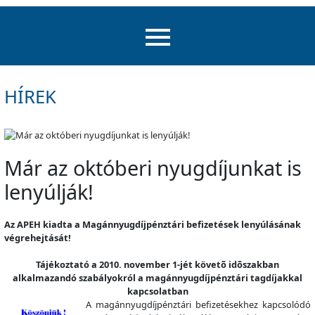
HÍREK
Már az októberi nyugdíjunkat is
lenyúlják!
Az APEH kiadta a Magánnyugdíjpénztári befizetések lenyúlásának
végrehejtását!
Tájékoztató a 2010. november 1-jét követõ idõszakban
alkalmazandó szabályokról a magánnyugdíjpénztári tagdíjakkal
kapcsolatban
A magánnyugdíjpénztári befizetésekhez kapcsolódó