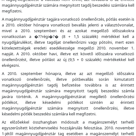
magánnyugdíjpénztár számára megnyitott tagdíj beszedési számlára kell
megfizetni.
A magánnyugdíjpénztár tagjára vonatkozó önellenõrzés, pótlás esetén is
a 2010. október hónapra vonatkozó bevallás jelenti a választóvonalat,
mivel a 2010. szeptemberi és az azokat megelõzõ idõszakokra
vonatkozóan a �??régi�?� (8 + 1,5 százalék) mértékkel kell a
nyugdíjjárulékot, illetve tagdíjat önellenõrizni vagy pótolni, mert ezen
kötelezettségek eredeti esedékessége megelõzi 2010. november 1.
napját. A 2010. október havi, illetve ezt követõ idõszakra vonatkozó
önellenõrzést, illetve pótlást az új (9,5 + 0 százalék) mértékekkel kell
elvégezni.
A 2010. szeptember hónapra, illetve az azt megelõzõ idõszakra
vonatkozó önellenõrzés, illetve pótbevallás során kimutatott
magánnyugdíjpénztári tagdíj befizetése továbbra is az érintett
magánnyugdíjpénztár számára megnyitott tagdíj beszedési számla
javára történik. A magánnyugdíjpénztárat megilletõ önellenõrzési
pótlékot, illetve késedelmi pótlékot szintén az érintett
magánnyugdíjpénztár számára megnyitott önellenõrzési, illetve
késedelmi pótlék beszedési számlára kell megfizetni.
Az elõzõekkel összhangban módosult a magánszemélyt terhelõ
egyszerûsített közteherviselési hozzájárulás felosztása. 2010. november
1-jétõl magánnyugdíjpénztár tag esetében a magánszemélyt terhelõ