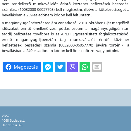
nem rendelkezõ munkavállalót érintõ közteher befizetések beszedési
számlára (10032000-06057763) kell megfizetni, illetve a kötelezettséget a
bevallásban a 239-es adónem kódon kell feltüntetni.
A magánnyugdíjpénztár tagjára vonatkozó, 2010. október 1-jét megelõzõ
idõszakot érintõ önellenõrzés, pótlás esetén a magánnyugdíjpénztári
tagdíj befizetése továbbra is az APEH Egyszerûsített foglalkoztatásból
eredõ magánnyugdíjpénztári tag munkavállalót érintõ közteher
befizetések beszedési számla (0032000-06057770) javára történik, a
bevallásban a 249-es adónem kódon kell önellenõrizni vagy pótolni.
Megosztás
VDSZ
1068 Budapest,
Benczúr u. 45.