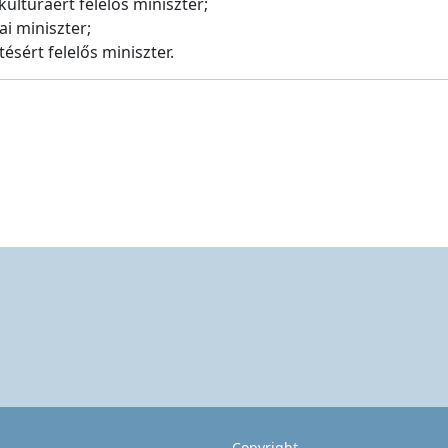
ultúráért felelős miniszter;
i miniszter;
tésért felelős miniszter.
Copyright