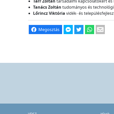
Tarr Zoltán
társadalmi kapcsolatokért és k
Tanács Zoltán
tudományos és technológia
Lőrincz
Viktória
vidék- és településfejlesz
Megosztás
VDSZ
Hírek