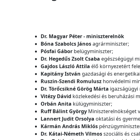
Dr. Magyar Péter - miniszterelnök
Bóna Szabolcs János
agrárminiszter;
Pósfai
Gábor
belügyminiszter;
Dr. Hegedűs Zsolt Csaba
egészségügyi mi
Gajdos László Attila
élő környezetért fele
Kapitány István
gazdasági és energetikai
Ruszin-Szendi Romulusz
honvédelmi mini
Dr. Törőcsikné Görög Márta
igazságügyi 
Vitézy Dávid
közlekedési és beruházási mi
Orbán Anita
külügyminiszter;
Ruff Bálint György
Miniszterelnökséget v
Lannert Judit Orsolya
oktatási és gyerme
Kármán András Miklós
pénzügyminiszte
Dr. Kátai-Németh Vilmos
szociális és csa