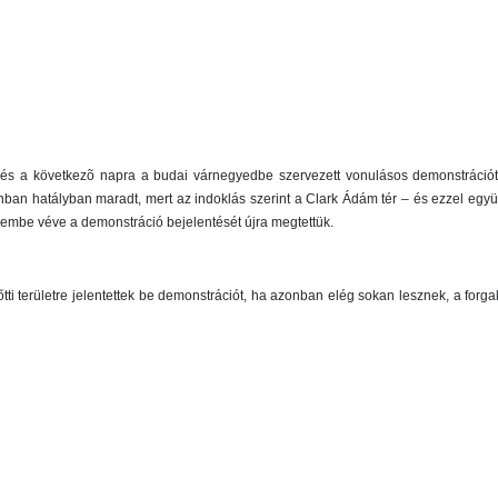
és a következõ napra a budai várnegyedbe szervezett vonulásos demonstrációt i
nban hatályban maradt, mert az indoklás szerint a Clark Ádám tér – és ezzel együt
elembe véve a demonstráció bejelentését újra megtettük.
ti területre jelentettek be demonstrációt, ha azonban elég sokan lesznek, a forg