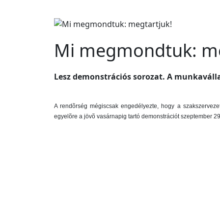
Mi megmondtuk: me
Lesz demonstrációs sorozat. A munkavállal
A rendõrség mégiscsak engedélyezte, hogy a szakszervezeti
egyelõre a jövõ vasárnapig tartó demonstrációt szeptember 29