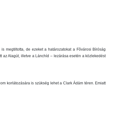
s megtiltotta, de ezeket a határozatokat a Fõvárosi Bíróság
t az Alagút, illetve a Lánchíd – lezárása esetén a közlekedést
alom korlátozására is szükség lehet a Clark Ádám téren. Emiatt