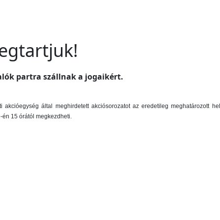
gtartjuk!
ók partra szállnak a jogaikért.
 akcióegység által meghirdetett akciósorozatot az eredetileg meghatározott h
-én 15 órától megkezdheti.