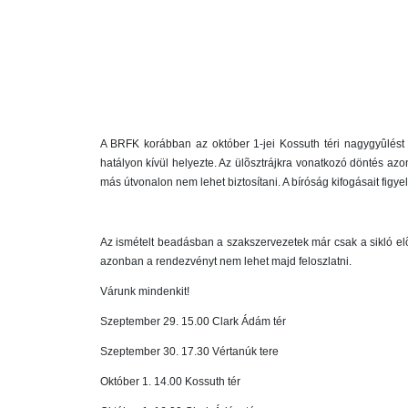
A BRFK korábban az október 1-jei Kossuth téri nagygyûlést 
hatályon kívül helyezte. Az ülõsztrájkra vonatkozó döntés azo
más útvonalon nem lehet biztosítani. A bíróság kifogásait figy
Az ismételt beadásban a szakszervezetek már csak a sikló elõt
azonban a rendezvényt nem lehet majd feloszlatni.
Várunk mindenkit!
Szeptember 29. 15.00 Clark Ádám tér
Szeptember 30. 17.30 Vértanúk tere
Október 1. 14.00 Kossuth tér