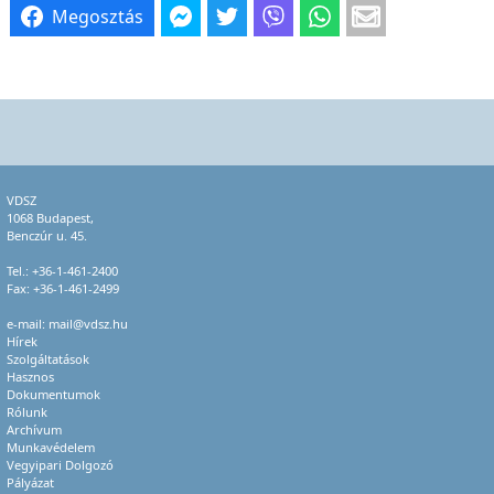
Megosztás
VDSZ
1068 Budapest,
Benczúr u. 45.
Tel.:
+36-1-461-2400
Fax: +36-1-461-2499
e-mail:
mail@vdsz.hu
Hírek
Szolgáltatások
Hasznos
Dokumentumok
Rólunk
Archívum
Munkavédelem
Vegyipari Dolgozó
Pályázat