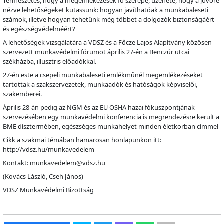
Természetes, hogy a megemlékezések fő szerepe, üzenete, hogy a jövőre
nézve lehetőségeket kutassunk: hogyan javíthatóak a munkabaleseti
számok, illetve hogyan tehetünk még többet a dolgozók biztonságáért
és egészségvédelméért?
A lehetőségek vizsgálatára a VDSZ és a Főcze Lajos Alapítvány közösen
szervezett munkavédelmi fórumot április 27-én a Benczúr utcai
székházba, illusztris előadókkal.
27-én este a csepeli munkabaleseti emlékműnél megemlékezéseket
tartottak a szakszervezetek, munkaadók és hatóságok képviselői,
szakemberei.
Április 28-án pedig az NGM és az EU OSHA hazai fókuszpontjának
szervezésében egy munkavédelmi konferencia is megrendezésre került a
BME dísztermében, egészséges munkahelyet minden életkorban címmel
Cikk a szakmai témában hamarosan honlapunkon itt:
http://vdsz.hu/munkavedelem
Kontakt: munkavedelem@vdsz.hu
(Kovács László, Cseh János)
VDSZ Munkavédelmi Bizottság