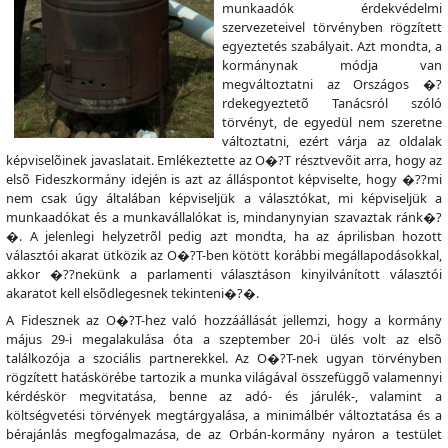
munkaadók érdekvédelmi
szervezeteivel törvényben rögzített
egyeztetés szabályait. Azt mondta, a
kormánynak módja van
megváltoztatni az Országos �?
rdekegyeztetõ Tanácsról szóló
törvényt, de egyedül nem szeretne
változtatni, ezért várja az oldalak
képviselõinek javaslatait. Emlékeztette az O�?T résztvevõit arra, hogy az
elsõ Fideszkormány idején is azt az álláspontot képviselte, hogy �??mi
nem csak úgy általában képviseljük a választókat, mi képviseljük a
munkaadókat és a munkavállalókat is, mindanynyian szavaztak ránk�?
�. A jelenlegi helyzetrõl pedig azt mondta, ha az áprilisban hozott
választói akarat ütközik az O�?T-ben kötött korábbi megállapodásokkal,
akkor �??nekünk a parlamenti választáson kinyilvánított választói
akaratot kell elsõdlegesnek tekinteni�?�.
A Fidesznek az O�?T-hez való hozzáállását jellemzi, hogy a kormány
május 29-i megalakulása óta a szeptember 20-i ülés volt az elsõ
találkozója a szociális partnerekkel. Az O�?T-nek ugyan törvényben
rögzített hatáskörébe tartozik a munka világával összefüggõ valamennyi
kérdéskör megvitatása, benne az adó- és járulék-, valamint a
költségvetési törvények megtárgyalása, a minimálbér változtatása és a
bérajánlás megfogalmazása, de az Orbán-kormány nyáron a testület