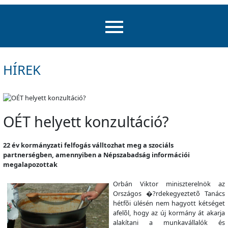
HÍREK
OÉT helyett konzultáció?
22 év kormányzati felfogás válltozhat meg a szociáls
partnerségben, amennyiben a Népszabadság információi
megalapozottak
Orbán Viktor miniszterelnök az
Országos �?rdekegyeztetõ Tanács
hétfõi ülésén nem hagyott kétséget
afelõl, hogy az új kormány át akarja
alakítani a munkavállalók és