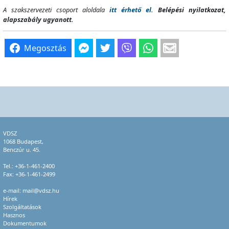
A szakszervezeti csoport aloldala
itt érhető el.
Belépési nyilatkozat,
alapszabály ugyanott.
Megosztás
VDSZ
1068 Budapest,
Benczúr u. 45.
Tel.:
+36-1-461-2400
Fax: +36-1-461-2499
e-mail:
mail@vdsz.hu
Hírek
Szolgáltatások
Hasznos
Dokumentumok