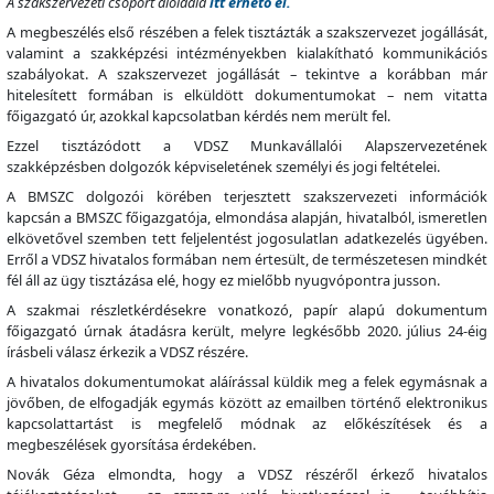
A szakszervezeti csoport aloldala
itt érhető el.
A megbeszélés első részében a felek tisztázták a szakszervezet jogállását,
valamint a szakképzési intézményekben kialakítható kommunikációs
szabályokat. A szakszervezet jogállását – tekintve a korábban már
hitelesített formában is elküldött dokumentumokat – nem vitatta
főigazgató úr, azokkal kapcsolatban kérdés nem merült fel.
Ezzel tisztázódott a VDSZ Munkavállalói Alapszervezetének
szakképzésben dolgozók képviseletének személyi és jogi feltételei.
A BMSZC dolgozói körében terjesztett szakszervezeti információk
kapcsán a BMSZC főigazgatója, elmondása alapján, hivatalból, ismeretlen
elkövetővel szemben tett feljelentést jogosulatlan adatkezelés ügyében.
Erről a VDSZ hivatalos formában nem értesült, de természetesen mindkét
fél áll az ügy tisztázása elé, hogy ez mielőbb nyugvópontra jusson.
A szakmai részletkérdésekre vonatkozó, papír alapú dokumentum
főigazgató úrnak átadásra került, melyre legkésőbb 2020. július 24-éig
írásbeli válasz érkezik a VDSZ részére.
A hivatalos dokumentumokat aláírással küldik meg a felek egymásnak a
jövőben, de elfogadják egymás között az emailben történő elektronikus
kapcsolattartást is megfelelő módnak az előkészítések és a
megbeszélések gyorsítása érdekében.
Novák Géza elmondta, hogy a VDSZ részéről érkező hivatalos