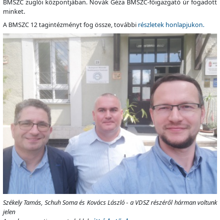
BMSZC zuglói központjában. Novák Géza BMSZC-főigazgató úr fogadott
minket.
A BMSZC 12 tagintézményt fog össze, további
részletek honlapjukon.
Székely Tamás, Schuh Soma és Kovács László - a VDSZ részéről hárman voltunk
jelen