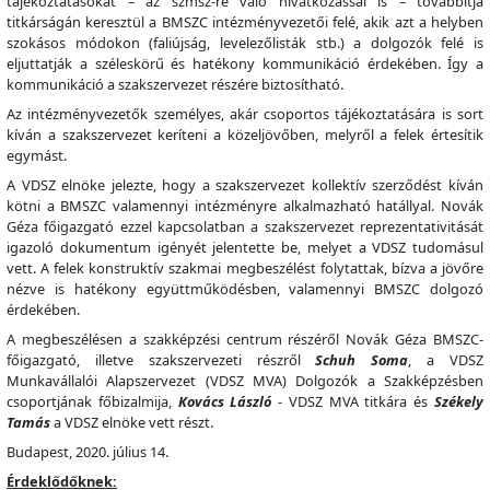
tájékoztatásokat – az szmsz-re való hivatkozással is – továbbítja
titkárságán keresztül a BMSZC intézményvezetői felé, akik azt a helyben
szokásos módokon (faliújság, levelezőlisták stb.) a dolgozók felé is
eljuttatják a széleskörű és hatékony kommunikáció érdekében. Így a
kommunikáció a szakszervezet részére biztosítható.
Az intézményvezetők személyes, akár csoportos tájékoztatására is sort
kíván a szakszervezet keríteni a közeljövőben, melyről a felek értesítik
egymást.
A VDSZ elnöke jelezte, hogy a szakszervezet kollektív szerződést kíván
kötni a BMSZC valamennyi intézményre alkalmazható hatállyal. Novák
Géza főigazgató ezzel kapcsolatban a szakszervezet reprezentativitását
igazoló dokumentum igényét jelentette be, melyet a VDSZ tudomásul
vett. A felek konstruktív szakmai megbeszélést folytattak, bízva a jövőre
nézve is hatékony együttműködésben, valamennyi BMSZC dolgozó
érdekében.
A megbeszélésen a szakképzési centrum részéről Novák Géza BMSZC-
főigazgató, illetve szakszervezeti részről
Schuh Soma
, a VDSZ
Munkavállalói Alapszervezet (VDSZ MVA) Dolgozók a Szakképzésben
csoportjának főbizalmija,
Kovács László
- VDSZ MVA titkára és
Székely
Tamás
a VDSZ elnöke vett részt.
Budapest, 2020. július 14.
Érdeklődőknek: