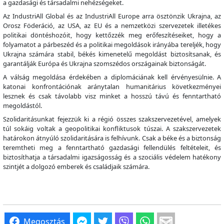
a gazdasági és társadalmi nehézségeket.
Az IndustriAll Global és az IndustriAll Europe arra ösztönzik Ukrajna, az
Orosz Föderáció, az USA, az EU és a nemzetközi szervezetek illetékes
politikai döntéshozóit, hogy kettőzzék meg erőfeszítéseiket, hogy a
folyamatot a párbeszéd és a politikai megoldások irányába tereljék, hogy
Ukrajna számára stabil, békés kimenetelű megoldást biztosítsanak, és
garantálják Európa és Ukrajna szomszédos országainak biztonságát.
A válság megoldása érdekében a diplomáciának kell érvényesülnie. A
katonai konfrontációnak aránytalan humanitárius következményei
lesznek és csak távolabb visz minket a hosszú távú és fenntartható
megoldástól.
Szolidaritásunkat fejezzük ki a régió összes szakszervezetével, amelyek
túl sokáig voltak a geopolitikai konfliktusok túszai. A szakszervezetek
határokon átnyúló szolidaritására is felhívunk. Csak a béke és a biztonság
teremtheti meg a fenntartható gazdasági fellendülés feltételeit, és
biztosíthatja a társadalmi igazságosság és a szociális védelem hatékony
szintjét a dolgozó emberek és családjaik számára.
Megosztás