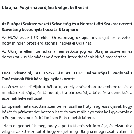
Ukrajna: Putyin háborújának véget kell vetni
Az Európai Szakszervezeti Szövetség és a Nemzetközi Szakszervezeti
Szövetség közös nyilatkozata Ukrajnáról
Az ESZSZ és az ITUC elítéli Oroszország ukrajnai invázióját, és követeli,
hogy minden orosz erő azonnal hagyja el Ukrajnát.
Az Ukrajna elleni támadás a nemzetközi jog és Ukrajna szuverén és
demokratikus államként való területi integritásának kirívó megsértése.
Luca Visentini, az ESZSZ és az ITUC Páneurópai Regionális
Tanácsának főtitkára így nyilatkozott
:
Határozottan elítéljük a háborút, amely elsősorban az embereket és a
munkásokat sújtja, és támogatjuk a párbeszéd, a béke és a demokrácia
azonnali helyreállítását.
Európának határozottan szembe kell szállnia Putyin agressziójával, hogy
békét és párbeszédet hozzon létre és maximális nyomást kell gyakorolnia
a Putyin rezsimre, és különösen Putyin belső körére.
"Nem engedhetjük meg, hogy a politikát erőszak formálja, és elvárjuk a
világ és az EU vezetőitől, hogy védjék meg Ukrajna integritását, valamint