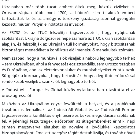
Ukrajnában már több tucat embert öltek meg, köztük civileket is.
Oroszországban több mint 1700, a háború ellen tiltakozó embert
tartóztattak le, és az amúgy is törékeny gazdaság azonnal gyengülni
kezdett, miután Putyin elindította az inváziót.
Az ESZSZ és az ITUC felszólítja tagszervezeteit, hogy nyújtsanak
szolidaritást Ukrajna dolgozói és népe számára az ITUC ukrán szolidaritási
alapján, és felszólítják az Ukrajnán túli kormányokat, hogy biztosítsanak
biztonságos menedéket a konfliktus elől menekülő menekültek számára.
Nem szabad, hogy a munkavállalók viseljék a háború legnagyobb terheit
– sem Ukrajnában, ahol a fenyegetés egzisztenciális, sem Oroszországban
és Európában, ahol az életszínvonalukat és munkahelyeiket érintik azok.
Sürgetjük a kormányokat, hogy biztosítsák, hogy a legtöbb erőforrással
rendelkezők viseljék a szankciók legnagyobb terhét.
A IndustriALL Europe és Global közös nyilatkozatban utasította el az
orosz agressziót
Miközben az Ukrajnában egyre feszültebb a helyzet, és a problémák
továbbra is fennállnak, az IndustriAll Global és az IndustriAll Europe
tagszervezetei a konfliktus enyhítésére és békés megoldására szólítanak
fel. A jelenlegi feszültségek elsősorban az átlagembereket érintik, napi
szinten megzavarva életüket és növelve a jövőjükkel kapcsolatos
bizonytalanságot. Emellett az egész régiót destabilizálja, és tovább növeli