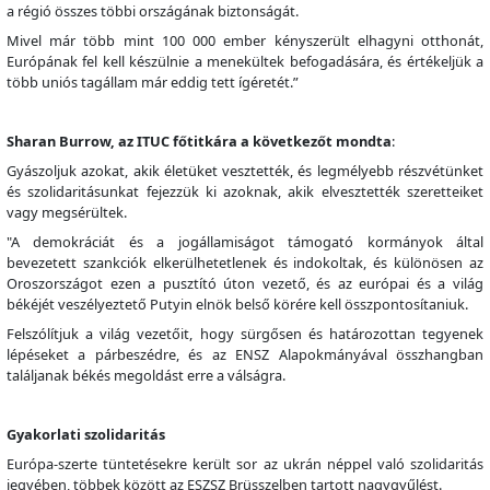
a régió összes többi országának biztonságát.
Mivel már több mint 100 000 ember kényszerült elhagyni otthonát,
Európának fel kell készülnie a menekültek befogadására, és értékeljük a
több uniós tagállam már eddig tett ígéretét.”
Sharan Burrow, az ITUC főtitkára a következőt mondta
:
Gyászoljuk azokat, akik életüket vesztették, és legmélyebb részvétünket
és szolidaritásunkat fejezzük ki azoknak, akik elvesztették szeretteiket
vagy megsérültek.
"A demokráciát és a jogállamiságot támogató kormányok által
bevezetett szankciók elkerülhetetlenek és indokoltak, és különösen az
Oroszországot ezen a pusztító úton vezető, és az európai és a világ
békéjét veszélyeztető Putyin elnök belső körére kell összpontosítaniuk.
Felszólítjuk a világ vezetőit, hogy sürgősen és határozottan tegyenek
lépéseket a párbeszédre, és az ENSZ Alapokmányával összhangban
találjanak békés megoldást erre a válságra.
Gyakorlati szolidaritás
Európa-szerte tüntetésekre került sor az ukrán néppel való szolidaritás
jegyében, többek között az ESZSZ Brüsszelben tartott nagygyűlést.