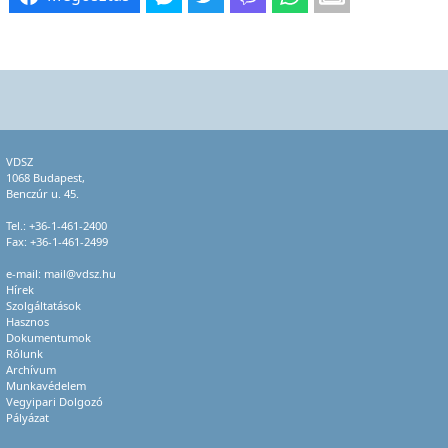
VDSZ
1068 Budapest,
Benczúr u. 45.
Tel.:
+36-1-461-2400
Fax: +36-1-461-2499
e-mail:
mail@vdsz.hu
Hírek
Szolgáltatások
Hasznos
Dokumentumok
Rólunk
Archívum
Munkavédelem
Vegyipari Dolgozó
Pályázat